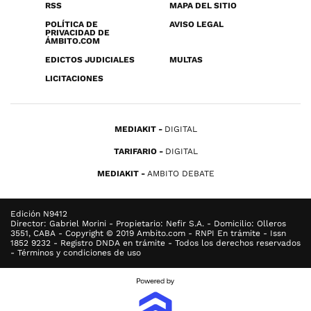
RSS
MAPA DEL SITIO
POLÍTICA DE
AVISO LEGAL
PRIVACIDAD DE
ÁMBITO.COM
EDICTOS JUDICIALES
MULTAS
LICITACIONES
MEDIAKIT
DIGITAL
TARIFARIO
DIGITAL
MEDIAKIT
AMBITO DEBATE
Edición N9412
Director: Gabriel Morini - Propietario: Nefir S.A. - Domicilio: Olleros
3551, CABA - Copyright © 2019 Ambito.com - RNPI En trámite - Issn
1852 9232 - Registro DNDA en trámite - Todos los derechos reservados
- Términos y condiciones de uso