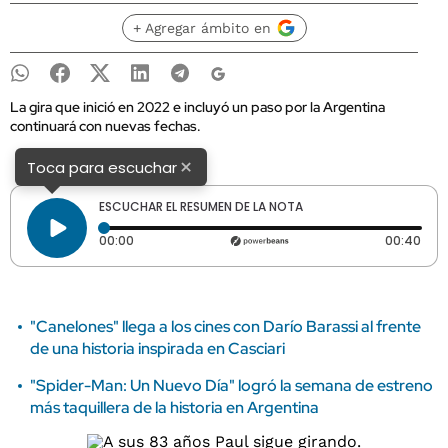
+ Agregar ámbito en
La gira que inició en 2022 e incluyó un paso por la Argentina
continuará con nuevas fechas.
×
Toca para escuchar
ESCUCHAR EL RESUMEN DE LA NOTA
Tiempo transcurrido: 0 segundos
Dura
00:00
00:40
"Canelones" llega a los cines con Darío Barassi al frente
de una historia inspirada en Casciari
"Spider-Man: Un Nuevo Día" logró la semana de estreno
más taquillera de la historia en Argentina