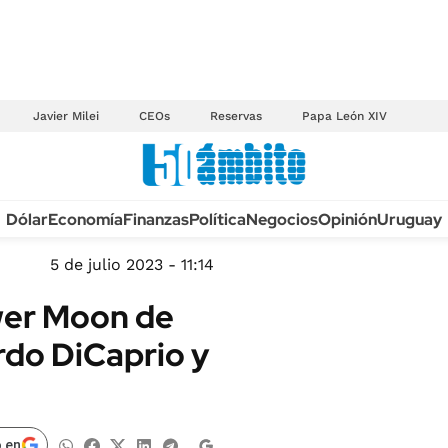
Javier Milei
CEOs
Reservas
Papa León XIV
Anuario autos 2026
Dólar
Economía
Finanzas
Política
Negocios
Opinión
Uruguay
TECNOLOGÍA
NOVEDADES FISCA
MÉXICO
5 de julio 2023 - 11:14
EDICTOS JUDICIAL
OPINIÓN
ower Moon de
MULTAS
MUNDO
rdo DiCaprio y
LICITACIONES
INFORMACIÓN GENERAL
CUADROS TARIFAR
ESPECTÁCULOS
RECALL
DEPORTES
 en