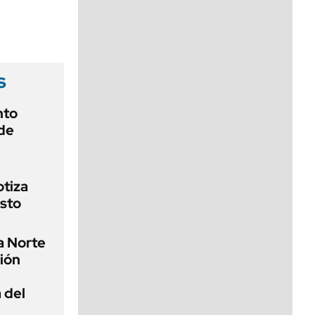
viernes de 10 a 18
s
nto
 de
otiza
osto
a Norte
ión
 del