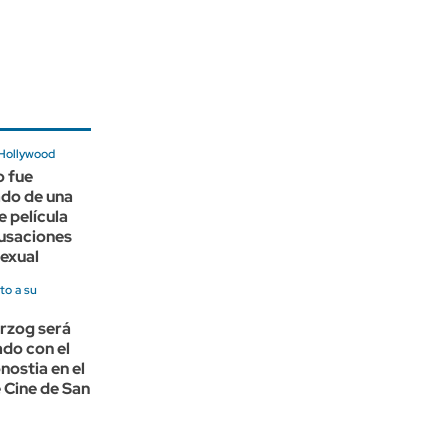
 Hollywood
o fue
ado de una
 película
cusaciones
exual
to a su
rzog será
do con el
ostia en el
e Cine de San