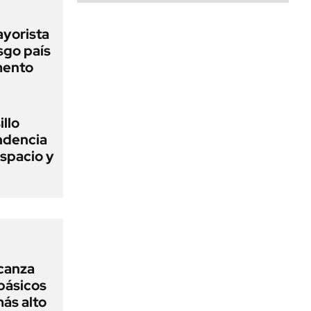
ayorista
sgo país
mento
illo
endencia
spacio y
lcanza
básicos
más alto