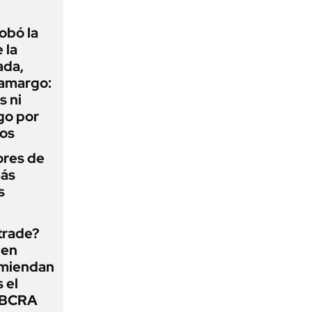
obó la
 la
ada,
 amargo:
s ni
go por
dos
ores de
más
s
 trade?
 en
omiendan
s el
l BCRA