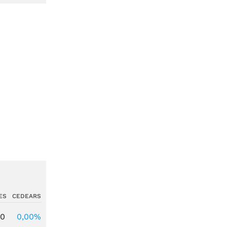
ES
CEDEARS
00
0,00%