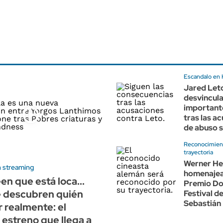
Escandalo en
Jared Let
desvincul
importante
tras las a
de abuso s
Reconocimien
trayectoria
Werner He
 streaming
homenajea
en que está loca...
Premio Don
e descubren quién
Festival d
Sebastián
r realmente: el
estreno que llega a