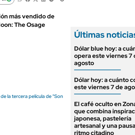
ANUARIO 2025
LIFESTYLE
EDICIÓN IMPRESA
AUTOS
cción más vendido de
 Moon: The Osage
Últimas noticia
Dólar blue hoy: a cuá
opera este viernes 7
agosto
Dólar hoy: a cuánto c
este viernes 7 de ag
e la tercera película de "Son
El café oculto en Zon
que combina inspirac
japonesa, pastelería
artesanal y una pausa
ritmo citadino