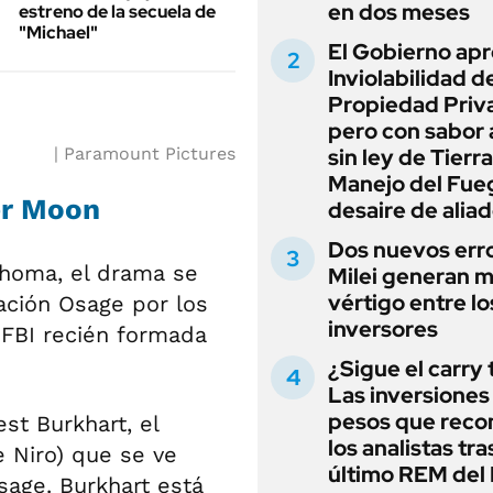
en dos meses
estreno de la secuela de
"Michael"
El Gobierno apr
Inviolabilidad de
Propiedad Priv
pero con sabor
Paramount Pictures
sin ley de Tierra
Manejo del Fue
er Moon
desaire de alia
Dos nuevos err
homa, el drama se
Milei generan 
vértigo entre lo
ación Osage por los
inversores
 FBI recién formada
¿Sigue el carry
Las inversiones
pesos que rec
st Burkhart, el
los analistas tra
 Niro) que se ve
último REM de
sage. Burkhart está