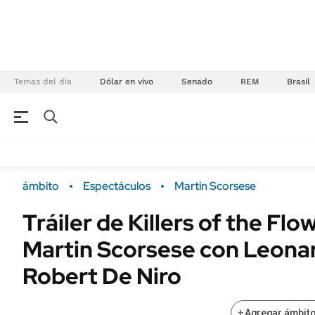
Temas del día
Dólar en vivo
Senado
REM
Brasil
NEGOCIOS
ÚLTIMAS NOTICIAS
Especiales Ámbito
ECONOMÍA
ámbito
Espectáculos
Martin Scorsese
Real Estate
Banco de Datos
Tráiler de Killers of the Fl
Sustentabilidad
Campo
Martin Scorsese con Leona
Seguros
FINANZAS
ENERGY REPORT
Robert De Niro
Dólar
POLÍTICA
Mercados
+
Agregar ámbito
Nacional