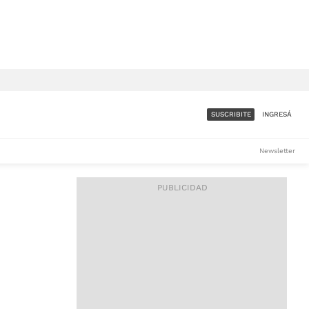
SUSCRIBITE
INGRESÁ
SUMATE A LA COMUNIDAD
Newsletter
DE ÁMBITO
LES
ACCESO FULL - $1.800/MES
ES
CORPORATIVO - CONSULTAR
Si tenés dudas comunicate
con nosotros a
IOS
suscripciones@ambito.com.ar
Llamanos al (54) 11 4556-
9147/48 o
al (54) 11 4449-3256 de lunes a