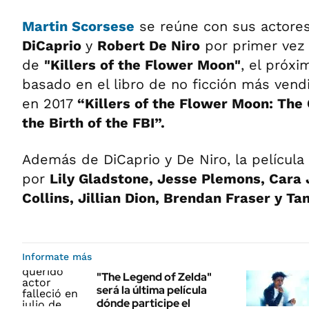
Martin Scorsese
se reúne con sus actore
DiCaprio
y
Robert De Niro
por primer vez 
de
"Killers of the Flower Moon"
, el próx
basado en el libro de no ficción más ven
en 2017
“Killers of the Flower Moon: The
the Birth of the FBI”.
Además de DiCaprio y De Niro, la película
por
Lily Gladstone, Jesse Plemons, Cara
Collins, Jillian Dion, Brendan Fraser y Ta
Informate más
"The Legend of Zelda"
será la última película
dónde participe el