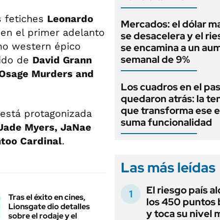
s fetiches
Leonardo
Mercados: el dólar m
en el primer adelanto
se desacelera y el rie
imo western épico
se encamina a un au
semanal de 9%
dido de
David Grann
 Osage Murders and
Los cuadros en el pas
quedaron atrás: la t
que transforma ese e
 está protagonizada
suma funcionalidad
 Jade Myers, JaNae
ntoo Cardinal
.
Las más leídas
El riesgo país a
Tras el éxito en cines,
los 450 puntos 
Lionsgate dio detalles
y toca su nivel 
sobre el rodaje y el