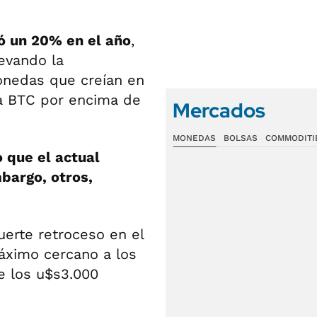
ió un 20% en el año
,
evando la
onedas que creían en
 a BTC por encima de
Mercados
MONEDAS
BOLSAS
COMMODITI
 que el actual
bargo, otros,
uerte retroceso en el
máximo cercano a los
e los u$s3.000