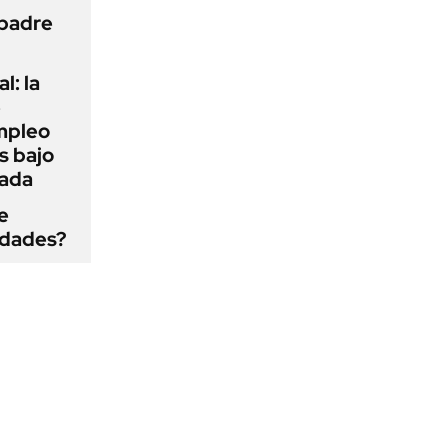
 padre
l: la
e
mpleo
s bajo
cada
e
edades?