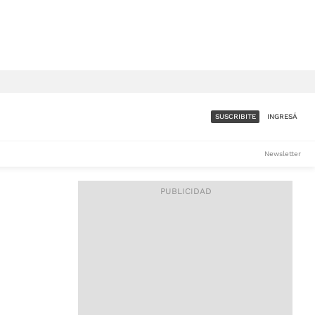
SUSCRIBITE
INGRESÁ
SUMATE A LA COMUNIDAD
Newsletter
DE ÁMBITO
LES
ACCESO FULL - $1.800/MES
ES
CORPORATIVO - CONSULTAR
Si tenés dudas comunicate
con nosotros a
IOS
suscripciones@ambito.com.ar
Llamanos al (54) 11 4556-
9147/48 o
al (54) 11 4449-3256 de lunes a