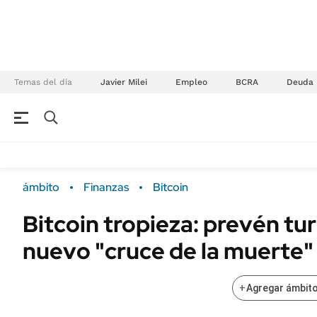
Temas del día
Javier Milei
Empleo
BCRA
Deuda
NEGOCIOS
ÚLTIMAS NOTICIAS
Especiales Ámbito
ECONOMÍA
ámbito
Finanzas
Bitcoin
Real Estate
Banco de Datos
Bitcoin tropieza: prevén tu
Sustentabilidad
Campo
nuevo "cruce de la muerte"
Seguros
FINANZAS
ENERGY REPORT
Dólar
+
Agregar ámbito
POLÍTICA
Mercados
Nacional