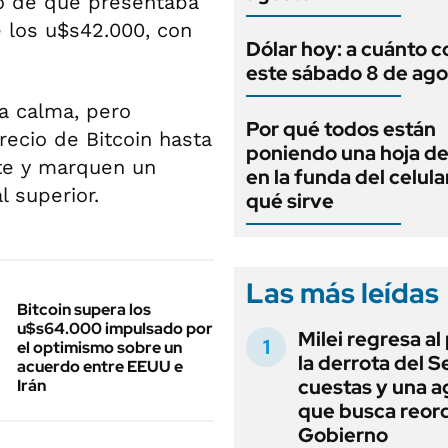
o de que presentaba
 los u$s42.000, con
Dólar hoy: a cuánto c
este sábado 8 de ago
a calma, pero
Por qué todos están
ecio de Bitcoin hasta
poniendo una hoja de
te y marquen un
en la funda del celula
 superior.
qué sirve
Las más leídas
Bitcoin supera los
u$s64.000 impulsado por
Milei regresa al
el optimismo sobre un
la derrota del 
acuerdo entre EEUU e
cuestas y una 
Irán
que busca reord
Gobierno