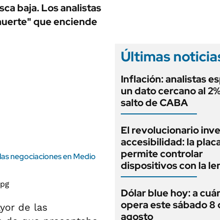
ANUARIO 2025
sca baja. Los analistas
LIFESTYLE
EDICIÓN IMPRESA
muerte" que enciende
AUTOS
Últimas noticia
Inflación: analistas e
un dato cercano al 2%
salto de CABA
El revolucionario inv
accesibilidad: la plac
permite controlar
 las negociaciones en Medio
dispositivos con la l
Dólar blue hoy: a cuá
opera este sábado 8 
yor de las
agosto