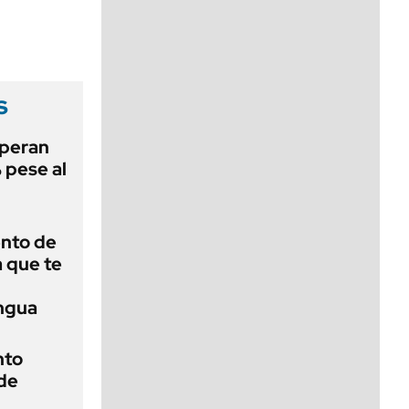
viernes de 10 a 18
s
speran
 pese al
ento de
a que te
engua
nto
de