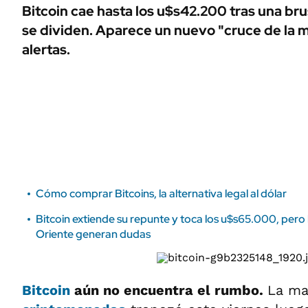
ÁMBITO DEBATE
Bitcoin cae hasta los u$s42.200 tras una bru
Municipios
se dividen. Aparece un nuevo "cruce de la 
MEDIAKIT AMBITO DEBATE
URUGUAY
alertas.
Cómo comprar Bitcoins, la alternativa legal al dólar
Bitcoin extiende su repunte y toca los u$s65.000, pero
Oriente generan dudas
Bitcoin
aún no encuentra el rumbo.
La ma