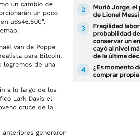
omo un cambio de
Murió Jorge, el
porcionarán un poco
de Lionel Messi
 en u$s46.500”,
Fragilidad labora
lemap.
probabilidad d
conservar un e
chaël van de Poppe
cayó al nivel má
ealista para Bitcoin.
de la última dé
o logremos de una
¿Es momento d
comprar propi
in a lo largo de los
fico Lark Davis el
oveno cruce de la
 anteriores generaron