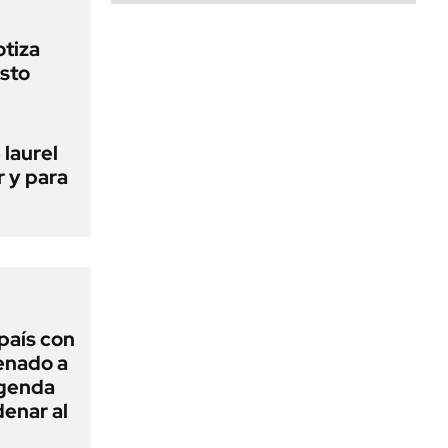
otiza
sto
 laurel
r y para
 país con
Senado a
agenda
enar al