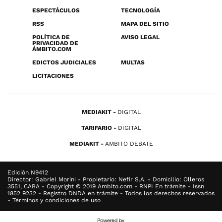
ESPECTÁCULOS
TECNOLOGÍA
RSS
MAPA DEL SITIO
POLÍTICA DE
AVISO LEGAL
PRIVACIDAD DE
ÁMBITO.COM
EDICTOS JUDICIALES
MULTAS
LICITACIONES
MEDIAKIT
DIGITAL
TARIFARIO
DIGITAL
MEDIAKIT
AMBITO DEBATE
Edición N9412
Director: Gabriel Morini - Propietario: Nefir S.A. - Domicilio: Olleros
3551, CABA - Copyright © 2019 Ambito.com - RNPI En trámite - Issn
1852 9232 - Registro DNDA en trámite - Todos los derechos reservados
- Términos y condiciones de uso