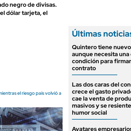
ANUARIO 2025
ado negro de divisas.
LIFESTYLE
EDICIÓN IMPRESA
 dólar tarjeta, el
AUTOS
Últimas noticia
Quintero tiene nuev
aunque necesita una 
condición para firmar
contrato
Las dos caras del co
crece el gasto privad
entras el riesgo país volvió a
cae la venta de prod
masivos y se resiente
humor social
Avatares empresarios