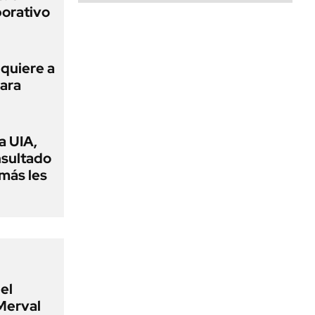
porativo
 quiere a
para
a UIA,
nsultado
amás les
el
Merval