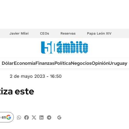
Javier Milei
CEOs
Reservas
Papa León XIV
Anuario autos 2026
Dólar
Economía
Finanzas
Política
Negocios
Opinión
Uruguay
TECNOLOGÍA
NOVEDADES FISCA
MÉXICO
2 de mayo 2023 - 16:50
EDICTOS JUDICIAL
OPINIÓN
tiza este
MULTAS
MUNDO
LICITACIONES
INFORMACIÓN GENERAL
CUADROS TARIFAR
ESPECTÁCULOS
 en
RECALL
DEPORTES