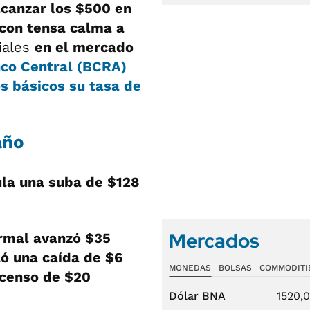
alcanzar los $500 en
 con tensa calma a
iales
en el mercado
nco Central (BCRA)
s básicos su tasa de
año
la una suba de $128
Mercados
ormal avanzó $35
ló una caída de $6
MONEDAS
BOLSAS
COMMODITI
scenso de $20
Dólar BNA
1520,