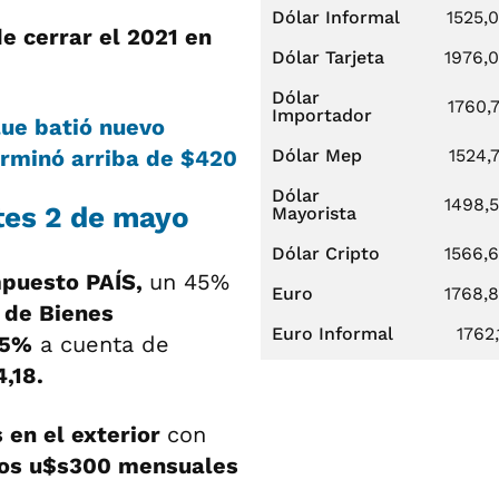
Dólar Informal
1525,
e cerrar el 2021 en
Dólar Tarjeta
1976,
Dólar
1760,
Importador
lue batió nuevo
erminó arriba de $420
Dólar Mep
1524,
Dólar
1498,
rtes 2 de mayo
Mayorista
Dólar Cripto
1566,
puesto PAÍS,
un 45%
Euro
1768,
 de Bienes
Euro Informal
1762,
25%
a cuenta de
,18.
en el exterior
con
los u$s300 mensuales