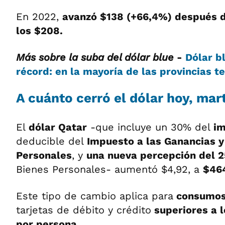
En 2022,
avanzó $138 (+66,4%) después d
los $208.
Más sobre la suba del dólar blue
-
Dólar b
récord: en la mayoría de las provincias t
A cuánto cerró el dólar hoy, ma
El
dólar Qatar
-que incluye un 30% del
im
deducible del
Impuesto a las Ganancias y
Personales
, y
una nueva percepción del 
Bienes Personales- aumentó $4,92, a
$464
Este tipo de cambio aplica para
consumos 
tarjetas de débito y crédito
superiores a 
por persona.