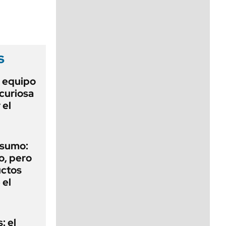
viernes de 10 a 18
s
o equipo
curiosa
 el
nsumo:
o, pero
uctos
 el
: el