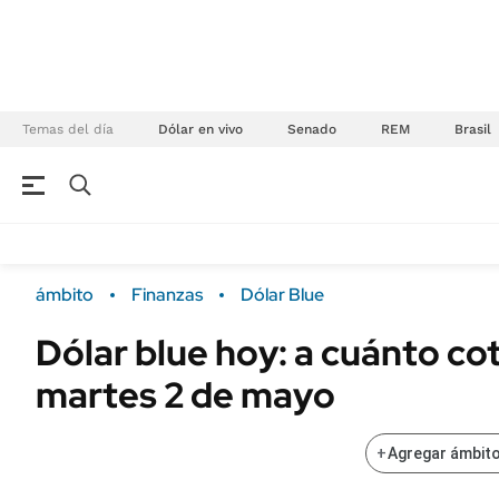
Temas del día
Dólar en vivo
Senado
REM
Brasil
NEGOCIOS
ÚLTIMAS NOTICIAS
Especiales Ámbito
ECONOMÍA
ámbito
Finanzas
Dólar Blue
Real Estate
Banco de Datos
Dólar blue hoy: a cuánto co
Sustentabilidad
Campo
martes 2 de mayo
Seguros
FINANZAS
ENERGY REPORT
Dólar
+
Agregar ámbito
POLÍTICA
Mercados
Nacional