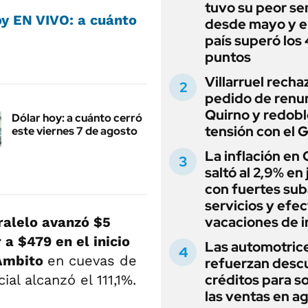
tuvo su peor s
oy EN VIVO: a cuánto
desde mayo y el
país superó los
puntos
Villarruel recha
pedido de renu
Quirno y redobl
Dólar hoy: a cuánto cerró
tensión con el 
este viernes 7 de agosto
La inflación en
saltó al 2,9% en j
con fuertes sub
servicios y efe
vacaciones de i
ralelo avanzó $5
 a $479 en el inicio
Las automotric
Ámbito
en cuevas de
refuerzan desc
créditos para s
ial alcanzó el 111,1%.
las ventas en a