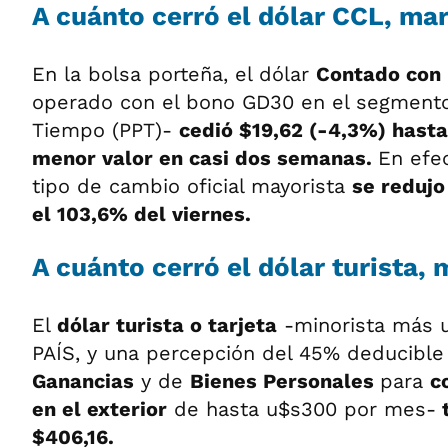
A cuánto cerró el dólar CCL, ma
En la bolsa porteña, el dólar
Contado con 
operado con el bono GD30 en el segmento 
Tiempo (PPT)-
cedió $19,62 (-4,3%) hasta
menor valor en casi dos semanas.
En efec
tipo de cambio oficial mayorista
se redujo
el 103,6% del viernes.
A cuánto cerró el dólar turista,
El
dólar turista o tarjeta
-minorista más 
PAÍS, y una percepción del 45% deducible
Ganancias
y de
Bienes Personales
para
c
en el exterior
de hasta u$s300 por mes-
t
$406,16.