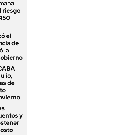
emana
 riesgo
 450
zó el
ncia de
ó la
Gobierno
 CABA
ulio,
as de
cto
nvierno
es
uentos y
ostener
gosto