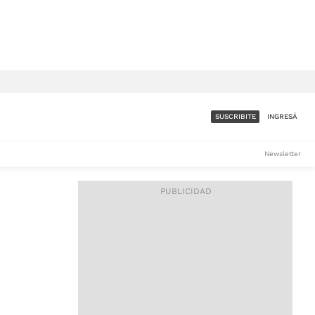
SUSCRIBITE
INGRESÁ
SUMATE A LA COMUNIDAD
Newsletter
DE ÁMBITO
LES
ACCESO FULL - $1.800/MES
ES
CORPORATIVO - CONSULTAR
Si tenés dudas comunicate
con nosotros a
IOS
suscripciones@ambito.com.ar
Llamanos al (54) 11 4556-
9147/48 o
al (54) 11 4449-3256 de lunes a