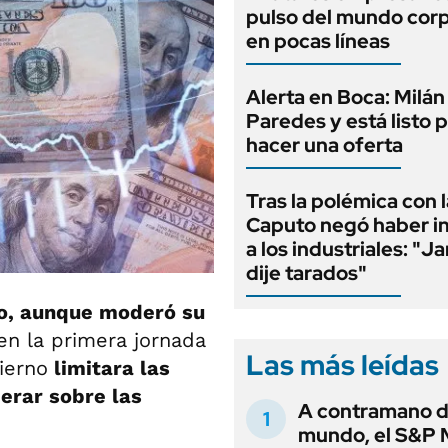
pulso del mundo cor
en pocas líneas
Alerta en Boca: Milán
Paredes y está listo 
hacer una oferta
Tras la polémica con l
Caputo negó haber i
a los industriales: "J
dije tarados"
o, aunque moderó su
en la primera jornada
Las más leídas
ierno
limitara las
erar sobre las
A contramano d
mundo, el S&P 