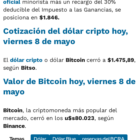
oficial
minorista más un recargo del 30%
deducible del Impuesto a las Ganancias, se
posiciona en
$1.846.
Cotización del
dólar cripto
hoy,
viernes 8 de mayo
El
dólar cripto
o dólar
Bitcoin
cerró a
$1.475,89
,
según
Bitso
.
Valor de Bitcoin hoy, viernes 8 de
mayo
Bitcoin
, la criptomoneda más popular del
mercado, cerró en los
u$s80.023
, según
Binance
.
Temas
Dólar
Dólar Blue
reservas del BCRA