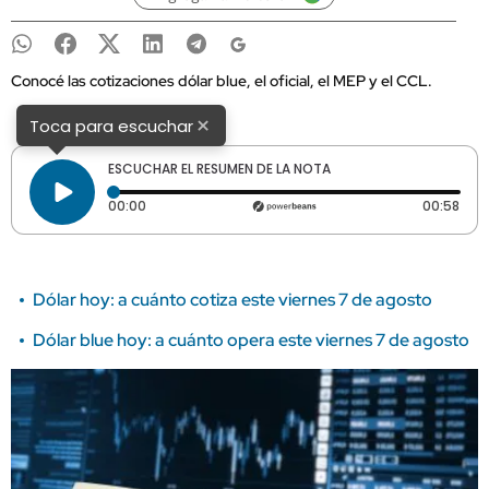
Conocé las cotizaciones dólar blue, el oficial, el MEP y el CCL.
×
Toca para escuchar
ESCUCHAR EL RESUMEN DE LA NOTA
Tiempo transcurrido: 0 segundos
Dura
00:00
00:58
Dólar hoy: a cuánto cotiza este viernes 7 de agosto
Dólar blue hoy: a cuánto opera este viernes 7 de agosto