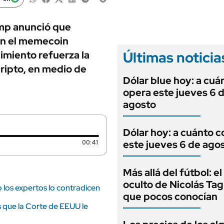
ANUARIO 2025
LIFESTYLE
EDICIÓN IMPRESA
AUTOS
rump anunció que
 en el memecoin
Últimas noticia
imiento refuerza la
ripto, en medio de
Dólar blue hoy: a cuá
opera este jueves 6 
agosto
Dólar hoy: a cuánto c
Duración: 41 segundos
00:41
este jueves 6 de ago
Más allá del fútbol: el
oculto de Nicolás Tag
 los expertos lo contradicen
que pocos conocían
 que la Corte de EEUU le