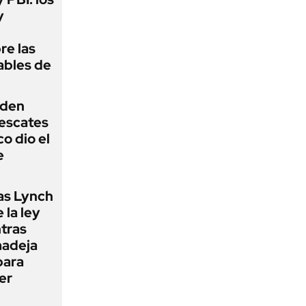
y
re las
ables de
iden
rescates
o dio el
e
as Lynch
 la ley
ntras
madeja
para
er