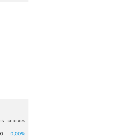
ES
CEDEARS
00
0,00%