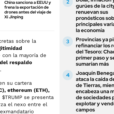
China sanciona a EEUU y
gurúes de la cit
frena la exportación de
renuevan sus
drones antes del viaje de
Xi Jinping
pronósticos sob
principales vari
la economía
Provincias ya p
retas sobre la
refinanciar los 
gitimidad
del Tesoro: Chac
 con la mayoría de
primer paso y s
del respaldo
sumarían más
.
Joaquín Beneg
ataca la caída de
en su cartera
de Tierras, mie
C), ethereum (ETH),
encabeza una 
de $TRUMP se presenta
de sociedades 
explotar y vend
a el nexo entre el
campos
l exmandatario