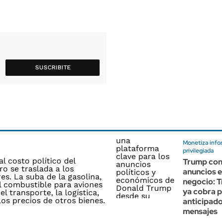
SUSCRIBITE
Monetiza info
privilegiada
Trump con
anuncios e
negocio: T
ya cobra p
anticipado
mensajes