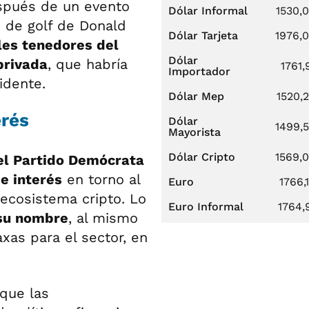
spués de un evento
Dólar Informal
1530,
s de golf de Donald
Dólar Tarjeta
1976,
les tenedores del
Dólar
privada
, que habría
1761,
Importador
idente.
Dólar Mep
1520,
erés
Dólar
1499,
Mayorista
Dólar Cripto
1569,
l Partido Demócrata
e interés
en torno al
Euro
1766,
ecosistema cripto. Lo
Euro Informal
1764,
 su nombre
, al mismo
as para el sector, en
que las