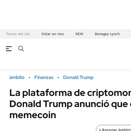
Temas del día
Dólar en vivo
REM
Benegas Lynch
NEGOCIOS
ÚLTIMAS NOTICIAS
Especiales Ámbito
ECONOMÍA
ámbito
Finanzas
Donald Trump
Real Estate
Banco de Datos
La plataforma de criptomo
Sustentabilidad
Campo
Donald Trump anunció que
Seguros
FINANZAS
ENERGY REPORT
memecoin
Dólar
POLÍTICA
Mercados
+
Agregar ámbito
Nacional