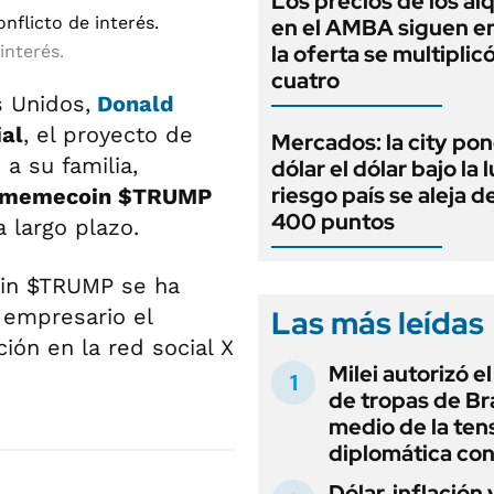
Los precios de los al
en el AMBA siguen en
la oferta se multiplic
interés.
cuatro
s Unidos,
Donald
ial
, el proyecto de
Mercados: la city pon
a su familia,
dólar el dólar bajo la 
riesgo país se aleja de
el memecoin $TRUMP
400 puntos
 largo plazo.
oin $TRUMP se ha
Las más leídas
 empresario el
ión en la red social X
Milei autorizó e
de tropas de Bra
medio de la ten
diplomática con
Dólar, inflación 