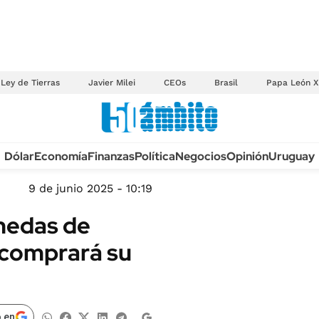
Ley de Tierras
Javier Milei
CEOs
Brasil
Papa León X
Anuario autos 2026
Dólar
Economía
Finanzas
Política
Negocios
Opinión
Uruguay
TECNOLOGÍA
NOVEDADES FISCA
MÉXICO
9 de junio 2025 - 10:19
EDICTOS JUDICIAL
OPINIÓN
nedas de
MULTAS
MUNDO
 comprará su
LICITACIONES
INFORMACIÓN GENERAL
CUADROS TARIFAR
ESPECTÁCULOS
RECALL
DEPORTES
 en