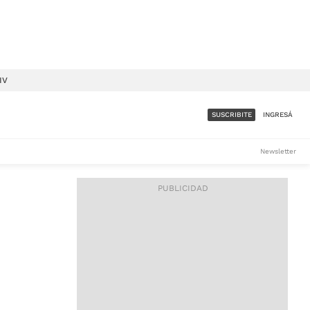
IV
SUSCRIBITE
INGRESÁ
SUMATE A LA COMUNIDAD
Newsletter
DE ÁMBITO
LES
ACCESO FULL - $1.800/MES
ES
CORPORATIVO - CONSULTAR
Si tenés dudas comunicate
con nosotros a
IOS
suscripciones@ambito.com.ar
Llamanos al (54) 11 4556-
9147/48 o
al (54) 11 4449-3256 de lunes a