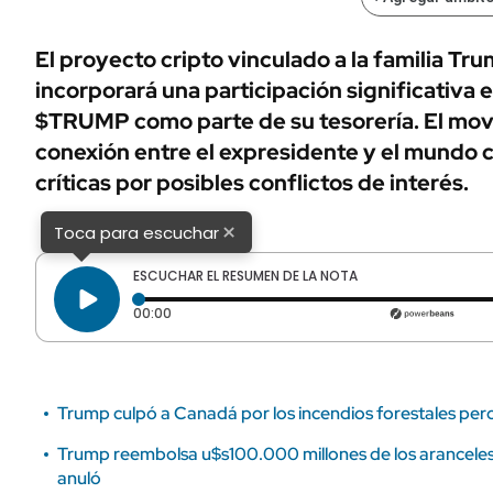
ÁMBITO DEBATE
Municipios
MEDIAKIT AMBITO DEBATE
El proyecto cripto vinculado a la familia T
URUGUAY
incorporará una participación significativa
$TRUMP como parte de su tesorería. El mov
conexión entre el expresidente y el mundo c
críticas por posibles conflictos de interés.
×
Toca para escuchar
ESCUCHAR EL RESUMEN DE LA NOTA
Tiempo transcurrido: 0 segundos
00:00
Trump culpó a Canadá por los incendios forestales pero
Trump reembolsa u$s100.000 millones de los aranceles
anuló