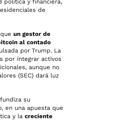
política y financiera,
residenciales de
ó que
un gestor de
bitcoin al contado
pulsada por Trump. La
 por integrar activos
dicionales, aunque no
alores (SEC) dará luz
ofundiza su
o, en una apuesta que
tica y la
creciente