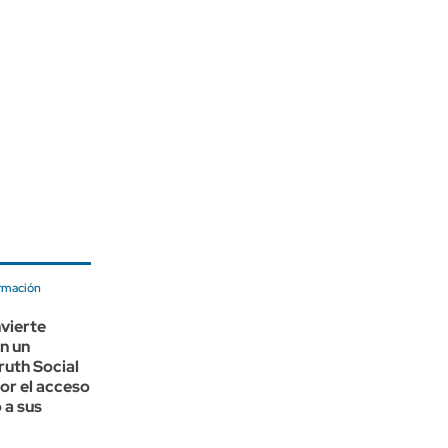
rmación
vierte
n un
ruth Social
or el acceso
 a sus