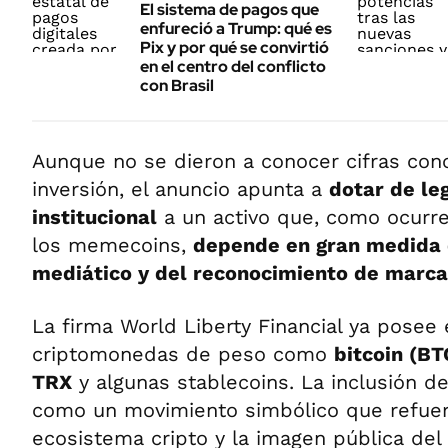
El sistema de pagos que
enfureció a Trump: qué es
Pix y por qué se convirtió
en el centro del conflicto
con Brasil
Aunque no se dieron a conocer cifras conc
inversión, el anuncio apunta a
dotar de le
institucional
a un activo que, como ocurre
los memecoins,
depende en gran medida 
mediático y del reconocimiento de marca
La firma World Liberty Financial ya posee 
criptomonedas de peso como
bitcoin (BT
TRX
y algunas stablecoins. La inclusión 
como un movimiento simbólico que refuerz
ecosistema cripto y la imagen pública de