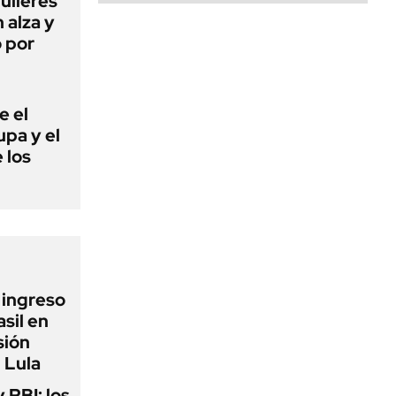
quileres
 alza y
ó por
e el
lupa y el
 los
l ingreso
sil en
sión
 Lula
y PBI: los