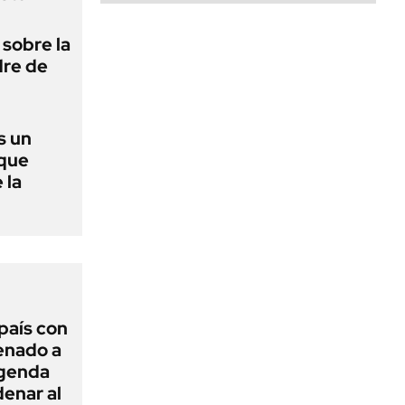
 sobre la
dre de
s un
 que
 la
 país con
Senado a
agenda
enar al