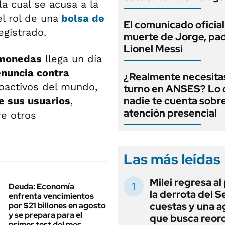
 la cual se acusa a la
l rol de una
bolsa de
El comunicado oficial
egistrado.
muerte de Jorge, pa
Lionel Messi
omonedas
llega un día
nuncia contra
¿Realmente necesita
oactivos del mundo,
turno en ANSES? Lo
nadie te cuenta sobre
e sus usuarios
,
atención presencial
re otros
Las más leídas
Milei regresa al
Deuda: Economía
la derrota del 
enfrenta vencimientos
cuestas y una 
por $21 billones en agosto
y se prepara para el
que busca reord
primer test del mes