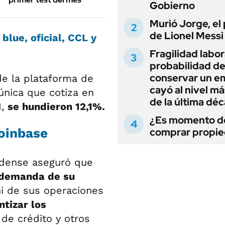
Gobierno
Murió Jorge, el
de Lionel Messi
 blue, oficial, CCL y
Fragilidad labora
probabilidad d
conservar un e
e la plataforma de
cayó al nivel má
única que cotiza en
de la última dé
1,
se hundieron 12,1%.
¿Es momento d
Coinbase
comprar propi
idense aseguró que
a demanda de su
i de sus operaciones
tizar los
 de crédito y otros