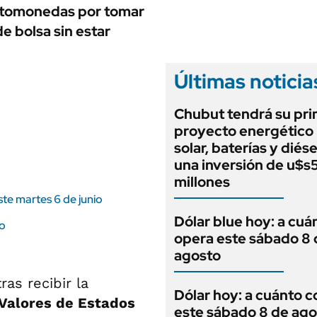
ANUARIO 2025
riptomonedas por tomar
LIFESTYLE
EDICIÓN IMPRESA
de bolsa sin estar
AUTOS
Últimas noticia
Chubut tendrá su pr
proyecto energético 
solar, baterías y diés
una inversión de u$s
millones
te martes 6 de junio
Dólar blue hoy: a cuá
to
opera este sábado 8 
agosto
ras recibir la
Dólar hoy: a cuánto c
Valores de Estados
este sábado 8 de ago