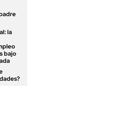
 padre
l: la
e
mpleo
s bajo
cada
e
edades?