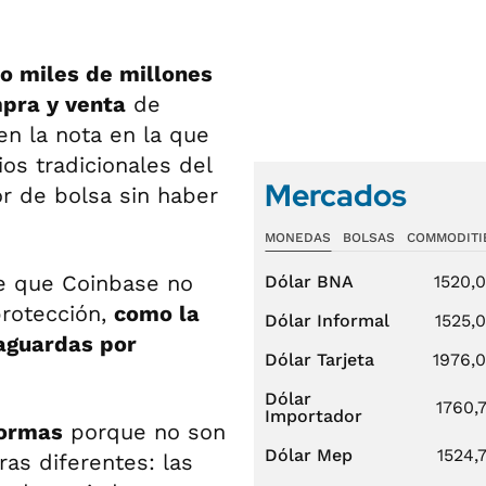
o miles de millones
mpra y venta
de
en la nota en la que
ios tradicionales del
Mercados
r de bolsa sin haber
MONEDAS
BOLSAS
COMMODITI
de que Coinbase no
Dólar BNA
1520,
protección,
como la
Dólar Informal
1525,
vaguardas por
Dólar Tarjeta
1976,
Dólar
1760,
Importador
normas
porque no son
Dólar Mep
1524,
as diferentes: las