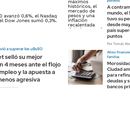
porteño
A contram
mundo, el
tuvo su p
desde mayo
país super
puntos
Por Tomás Ale
lvió a superar los u$s80
Alivio financie
et selló su mejor
familias
Morosidad 
 4 meses ante el flojo
Ciudad amp
mpleo y la apuesta a
para refin
menos agresiva
deudas y 
bancos pr