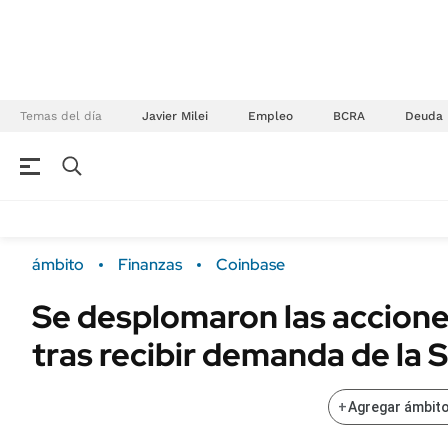
Temas del día
Javier Milei
Empleo
BCRA
Deuda
NEGOCIOS
ÚLTIMAS NOTICIAS
Especiales Ámbito
ECONOMÍA
ámbito
Finanzas
Coinbase
Real Estate
Banco de Datos
Se desplomaron las accion
Sustentabilidad
Campo
tras recibir demanda de la 
Seguros
FINANZAS
ENERGY REPORT
Dólar
+
Agregar ámbito
POLÍTICA
Mercados
Nacional