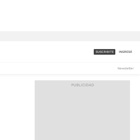
SUSCRIBITE
INGRESÁ
SUMATE A LA COMUNIDAD
Newsletter
DE ÁMBITO
LES
ACCESO FULL - $1.800/MES
ES
CORPORATIVO - CONSULTAR
Si tenés dudas comunicate
con nosotros a
IOS
suscripciones@ambito.com.ar
Llamanos al (54) 11 4556-
9147/48 o
al (54) 11 4449-3256 de lunes a