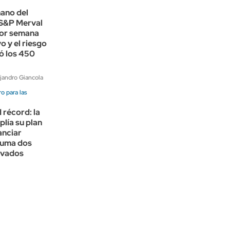
ano del
 S&P Merval
eor semana
 y el riesgo
ó los 450
jandro Giancola
ro para las
récord: la
lía su plan
anciar
suma dos
ivados