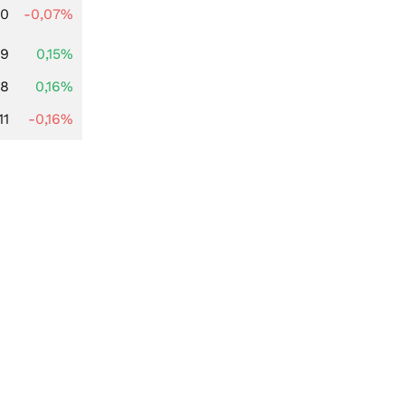
50
-0,07%
89
0,15%
88
0,16%
11
-0,16%