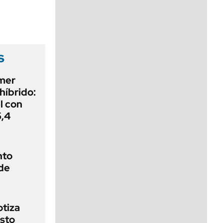
viernes de 10 a 18
s
imer
híbrido:
el con
5,4
nto
de
otiza
sto