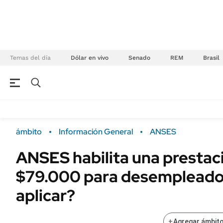
Temas del día
Dólar en vivo
Senado
REM
Brasil
NEGOCIOS
ÚLTIMAS NOTICIAS
Especiales Ámbito
ECONOMÍA
ámbito
Información General
ANSES
Real Estate
Banco de Datos
ANSES habilita una prestac
Sustentabilidad
Campo
$79.000 para desempleado
Seguros
FINANZAS
ENERGY REPORT
aplicar?
Dólar
POLÍTICA
Mercados
+
Agregar ámbito
Nacional