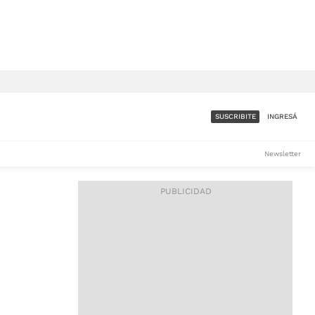
SUSCRIBITE
INGRESÁ
SUMATE A LA COMUNIDAD
Newsletter
DE ÁMBITO
LES
ACCESO FULL - $1.800/MES
ES
CORPORATIVO - CONSULTAR
Si tenés dudas comunicate
con nosotros a
IOS
suscripciones@ambito.com.ar
Llamanos al (54) 11 4556-
9147/48 o
al (54) 11 4449-3256 de lunes a