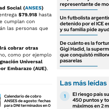
representante de mo
ad Social (
ANSES
)
entrega
$79.918
hasta
Un futbolista argenti
ue cumplan con
detenido por el ICE 
tán las personas que
y su familia pide ayu
De cuánto es la fortu
rá cobrar otras
Gigi Hadid, la super
que conquistó millone
smo, como por ejemplo
pasarelas
gnación Universal
 por Embarazo (AUE)
.
Las más leídas
El riesgo país s
Calendario de cobro
450 puntos y t
ANSES de agosto: fechas
máximos en 2 m
para DNI terminados en 0