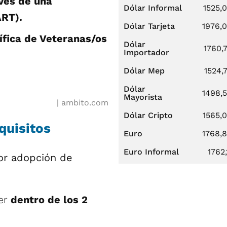
vés de una
Dólar Informal
1525,
ART).
Dólar Tarjeta
1976,
ífica de Veteranas/os
Dólar
1760,
Importador
Dólar Mep
1524,
Dólar
1498,
Mayorista
ambito.com
Dólar Cripto
1565,
quisitos
Euro
1768,
Euro Informal
1762,
por adopción de
er
dentro de los 2