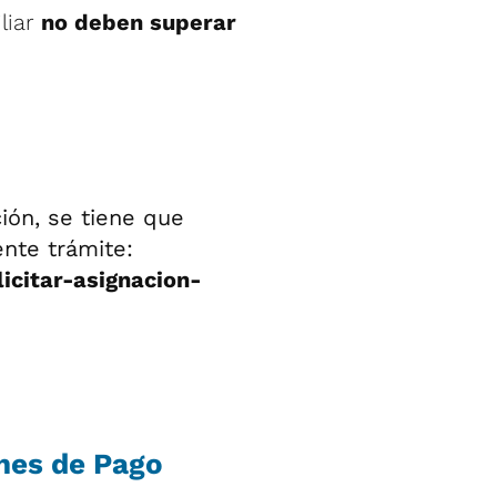
iliar
no deben superar
ción, se tiene que
iente trámite:
icitar-asignacion-
nes de Pago