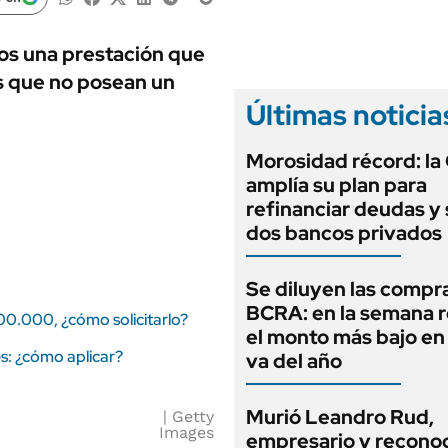
ANUARIO 2025
LIFESTYLE
EDICIÓN IMPRESA
AUTOS
ios una prestación que
as que no posean un
Últimas noticia
Morosidad récord: la
amplía su plan para
refinanciar deudas y
dos bancos privados
Se diluyen las compr
BCRA: en la semana r
00.000, ¿cómo solicitarlo?
el monto más bajo en
s: ¿cómo aplicar?
va del año
Murió Leandro Rud,
Getty
Images
empresario y recono