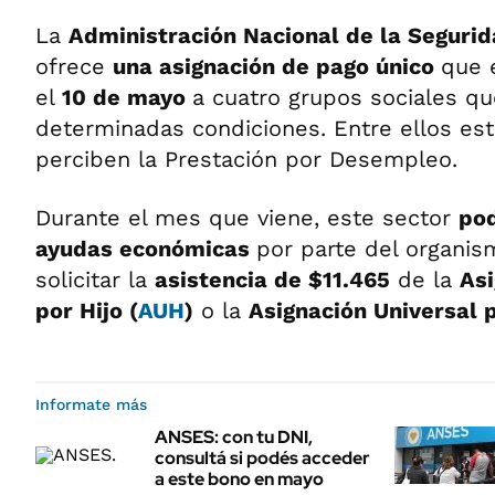
La
Administración Nacional de la Segurid
ofrece
una asignación de pago único
que 
el
10 de mayo
a cuatro grupos sociales q
determinadas condiciones. Entre ellos es
perciben la Prestación por Desempleo.
Durante el mes que viene, este sector
pod
ayudas económicas
por parte del organi
solicitar la
asistencia de $11.465
de la
Asi
por Hijo (
AUH
)
o la
Asignación Universal
Informate más
ANSES: con tu DNI,
consultá si podés acceder
a este bono en mayo