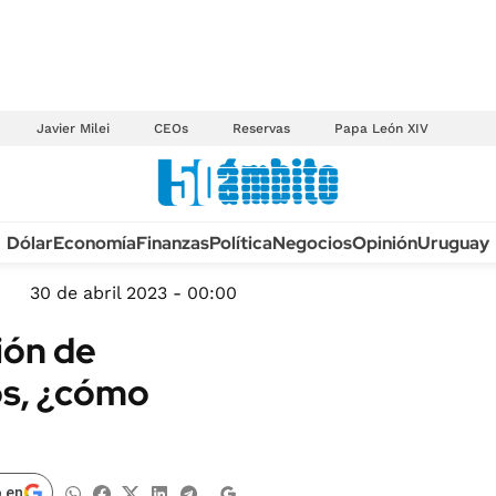
Javier Milei
CEOs
Reservas
Papa León XIV
Anuario autos 2026
Dólar
Economía
Finanzas
Política
Negocios
Opinión
Uruguay
TECNOLOGÍA
NOVEDADES FISCA
MÉXICO
30 de abril 2023 - 00:00
EDICTOS JUDICIAL
OPINIÓN
ión de
MULTAS
MUNDO
s, ¿cómo
LICITACIONES
INFORMACIÓN GENERAL
CUADROS TARIFAR
ESPECTÁCULOS
RECALL
DEPORTES
 en