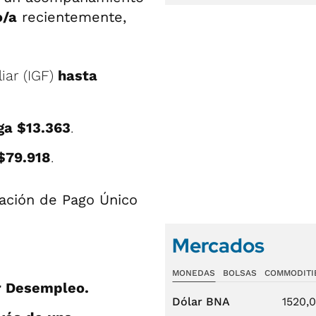
o/a
recientemente,
iar (IGF)
hasta
ga $13.363
.
$79.918
.
ación de Pago Único
Mercados
MONEDAS
BOLSAS
COMMODITI
r Desempleo.
Dólar BNA
1520,