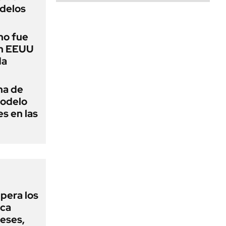
delos
no fue
en EEUU
da
na de
modelo
s en las
upera los
oca
eses,