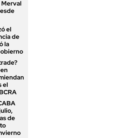
P Merval
desde
zó el
ncia de
ó la
Gobierno
 trade?
 en
omiendan
s el
l BCRA
 CABA
ulio,
as de
cto
nvierno