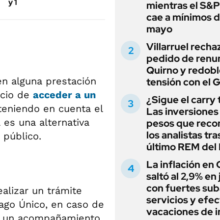
y 1
mientras el S&
cae a mínimos 
mayo
Villarruel recha
pedido de renu
Quirno y redobl
n alguna prestación
tensión con el 
icio de
acceder a un
¿Sigue el carry
 teniendo en cuenta el
Las inversiones
 es una alternativa
pesos que rec
los analistas tra
 público.
último REM de
La inflación en
saltó al 2,9% en j
con fuertes sub
alizar un trámite
servicios y efe
Pago Único, en caso de
vacaciones de i
en un acompañamiento