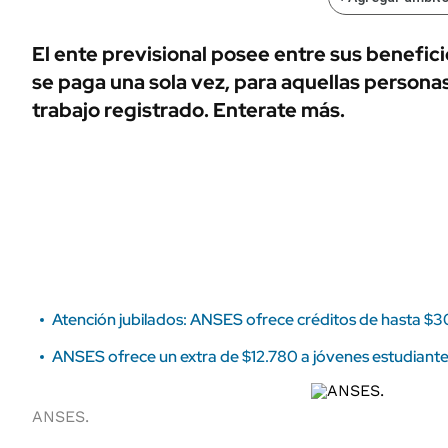
ÁMBITO DEBATE
Municipios
MEDIAKIT AMBITO DEBATE
El ente previsional posee entre sus benefic
URUGUAY
se paga una sola vez, para aquellas person
trabajo registrado. Enterate más.
Atención jubilados: ANSES ofrece créditos de hasta $3
ANSES ofrece un extra de $12.780 a jóvenes estudiante
ANSES.