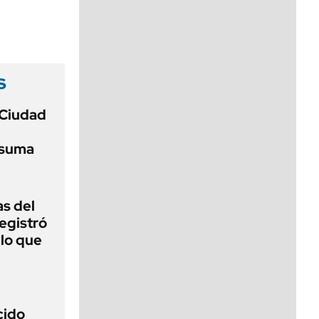
viernes de 10 a 18
s
 Ciudad
 suma
as del
egistró
 lo que
cido