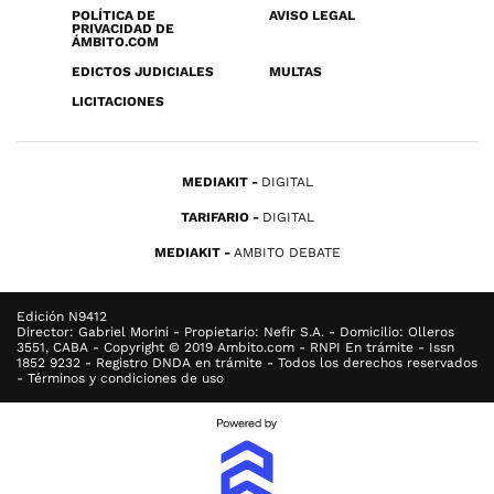
POLÍTICA DE
AVISO LEGAL
PRIVACIDAD DE
ÁMBITO.COM
EDICTOS JUDICIALES
MULTAS
LICITACIONES
MEDIAKIT
DIGITAL
TARIFARIO
DIGITAL
MEDIAKIT
AMBITO DEBATE
Edición N9412
Director: Gabriel Morini - Propietario: Nefir S.A. - Domicilio: Olleros
3551, CABA - Copyright © 2019 Ambito.com - RNPI En trámite - Issn
1852 9232 - Registro DNDA en trámite - Todos los derechos reservados
- Términos y condiciones de uso