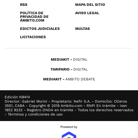
RSS
MAPA DEL SITIO
POLÍTICA DE
AVISO LEGAL
PRIVACIDAD DE
ÁMBITO.COM
EDICTOS JUDICIALES
MULTAS
LICITACIONES
MEDIAKIT
DIGITAL
TARIFARIO
DIGITAL
MEDIAKIT
AMBITO DEBATE
Edición N9414
Director: Gabriel Morini - Propietario: Nefir S.A. - Domicilio: Olleros
3551, CABA - Copyright © 2019 Ambito.com - RNPI En trámite - Issn
1852 9232 - Registro DNDA en trámite - Todos los derechos reservados
- Términos y condiciones de uso