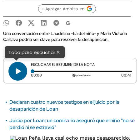
+ Agregar ámbito en
Una conversación entre Laudelina -tía del niño- y María Victoria
Caillava podría ser clave para resolver la desaparición.
×
Toca para escuchar
ESCUCHAR EL RESUMEN DE LA NOTA
Tiempo transcurrido: 0 segundos
Dura
00:00
00:41
Declaran cuatro nuevos testigos en el juicio por la
desaparición de Loan
Juicio por Loan: un comisario aseguró que el niño "no se
perdió ni se extravió"