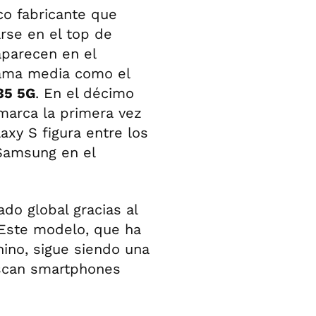
co fabricante que
arse en el top de
parecen en el
gama media como el
35 5G
. En el décimo
 marca la primera vez
xy S figura entre los
 Samsung en el
do global gracias al
 Este modelo, que ha
ino, sigue siendo una
uscan smartphones