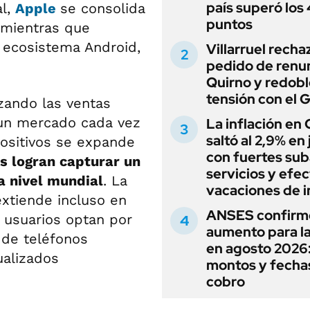
país superó los
al,
Apple
se consolida
puntos
 mientras que
 ecosistema Android,
Villarruel recha
pedido de renu
Quirno y redobl
tensión con el 
ando las ventas
 un mercado cada vez
La inflación en
saltó al 2,9% en j
positivos se expande
con fuertes sub
 logran capturar un
servicios y efe
a nivel mundial
. La
vacaciones de i
extiende incluso en
ANSES confirm
usuarios optan por
aumento para l
 de teléfonos
en agosto 2026
alizados
montos y fecha
cobro