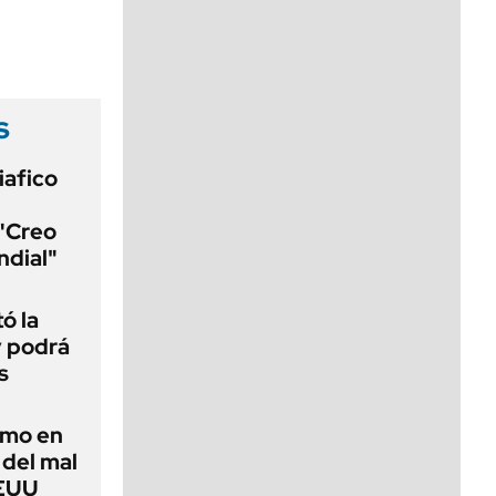
viernes de 10 a 18
s
iafico
 "Creo
ndial"
ó la
y podrá
s
imo en
 del mal
EEUU