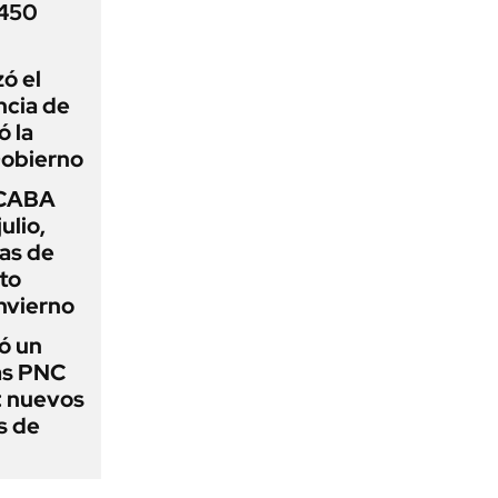
 450
zó el
ncia de
ó la
Gobierno
 CABA
ulio,
as de
cto
nvierno
ó un
as PNC
: nuevos
s de