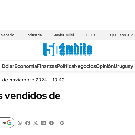
Senado
Industria
Javier Milei
CEOs
Papa León XIV
Anuario autos 2026
Dólar
Economía
Finanzas
Política
Negocios
Opinión
Uruguay
TECNOLOGÍA
NOVEDADES FISCA
MÉXICO
4 de noviembre 2024 - 10:43
EDICTOS JUDICIAL
OPINIÓN
ás vendidos de
MULTAS
MUNDO
LICITACIONES
INFORMACIÓN GENERAL
CUADROS TARIFAR
ESPECTÁCULOS
 en
RECALL
DEPORTES