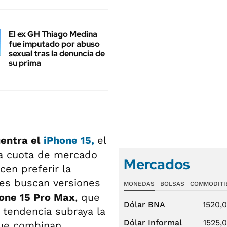
El ex GH Thiago Medina
fue imputado por abuso
sexual tras la denuncia de
su prima
entra el
iPhone 15,
el
a cuota de mercado
Mercados
en preferir la
nes buscan versiones
MONEDAS
BOLSAS
COMMODITI
one 15 Pro Max
, que
Dólar BNA
1520,
 tendencia subraya la
Dólar Informal
1525,
que combinan