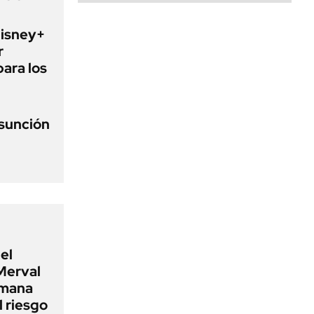
Disney+
r
para los
asunción
el
Merval
emana
 riesgo