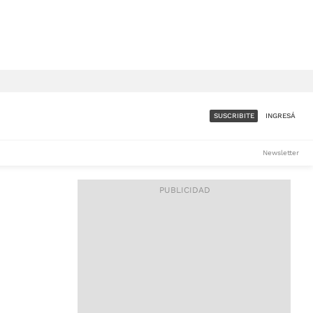
SUSCRIBITE
INGRESÁ
SUMATE A LA COMUNIDAD
Newsletter
DE ÁMBITO
LES
ACCESO FULL - $1.800/MES
ES
CORPORATIVO - CONSULTAR
Si tenés dudas comunicate
con nosotros a
IOS
suscripciones@ambito.com.ar
Llamanos al (54) 11 4556-
9147/48 o
al (54) 11 4449-3256 de lunes a