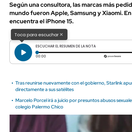
ÁMBITO DEBATE
Según una consultora, las marcas más pedid
Municipios
mundo fueron Apple, Samsung y Xiaomi. En l
MEDIAKIT AMBITO DEBATE
URUGUAY
encuentra el iPhone 15.
×
Toca para escuchar
ESCUCHAR EL RESUMEN DE LA NOTA
Tiempo transcurrido: 0 segundos
00:00
Tras reunirse nuevamente con el gobierno, Starlink apu
directamente a sus satélites
Marcelo Porcel irá a juicio por presuntos abusos sexual
colegio Palermo Chico