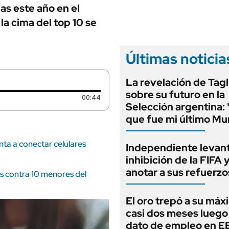
ANUARIO 2025
as este año en el
LIFESTYLE
EDICIÓN IMPRESA
a cima del top 10 se
AUTOS
Últimas noticia
La revelación de Tagl
sobre su futuro en la
Duración: 44 segundos
00:44
Selección argentina:
que fue mi último Mu
nta a conectar celulares
Independiente levant
inhibición de la FIFA 
anotar a sus refuerzo
es contra 10 menores del
El oro trepó a su máx
casi dos meses luego
dato de empleo en 