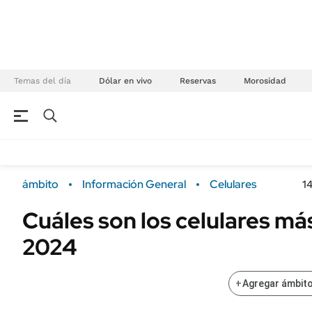
Temas del día
Dólar en vivo
Reservas
Morosidad
NEGOCIOS
ÚLTIMAS NOTICIAS
Especiales Ámbito
ECONOMÍA
ámbito
Información General
Celulares
1
Real Estate
Banco de Datos
Cuáles son los celulares m
Sustentabilidad
Campo
2024
Seguros
FINANZAS
ENERGY REPORT
Dólar
+
Agregar ámbito
POLÍTICA
Mercados
Nacional