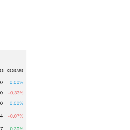
ES
CEDEARS
00
0,00%
00
-0,33%
00
0,00%
74
-0,07%
77
0,30%