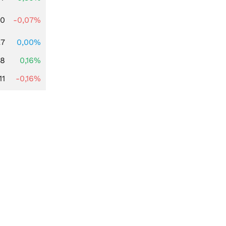
50
-0,07%
27
0,00%
88
0,16%
11
-0,16%