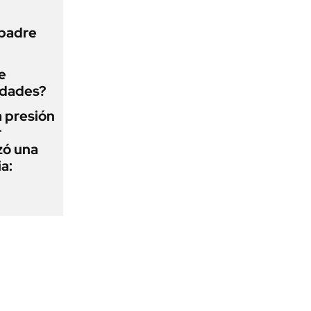
 padre
e
edades?
a presión
r
zó una
a: