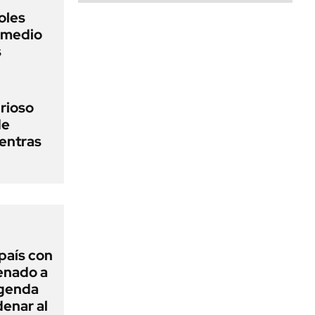
oles
n medio
s
urioso
de
entras
 país con
Senado a
agenda
enar al