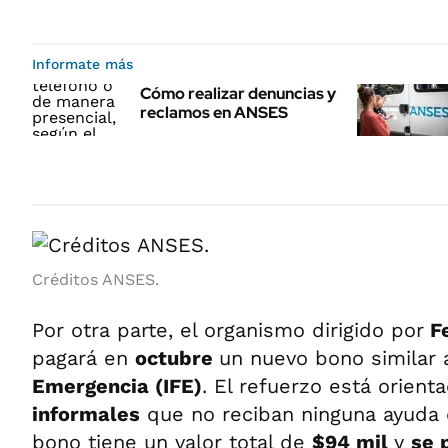
Informate más
Cómo realizar denuncias y
reclamos en ANSES
Créditos ANSES.
Por otra parte, el organismo dirigido por
Fe
pagará en
octubre
un nuevo bono similar 
Emergencia (IFE)
. El refuerzo está orient
informales
que no reciban ninguna ayuda
bono tiene un valor total de
$
94 mil
y
se 