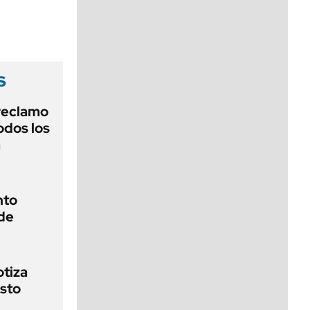
viernes de 10 a 18
s
reclamo
odos los
a
nto
de
otiza
sto