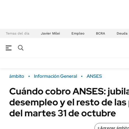
Temas del día
Javier Milei
Empleo
BCRA
Deuda
NEGOCIOS
ÚLTIMAS NOTICIAS
Especiales Ámbito
ECONOMÍA
ámbito
Información General
ANSES
Real Estate
Banco de Datos
Cuándo cobro ANSES: jubil
Sustentabilidad
Campo
desempleo y el resto de las
Seguros
FINANZAS
ENERGY REPORT
del martes 31 de octubre
Dólar
POLÍTICA
Mercados
+
Agregar ámbito
Nacional