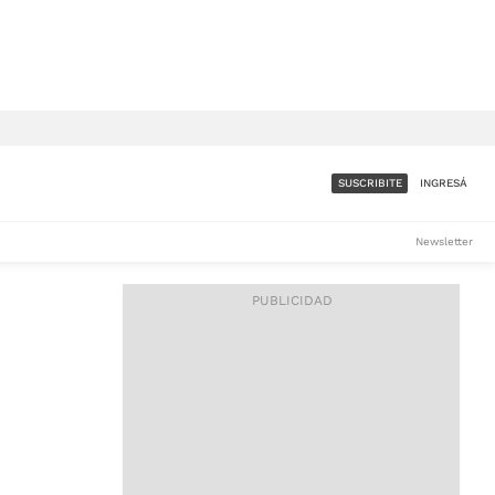
SUSCRIBITE
INGRESÁ
SUMATE A LA COMUNIDAD
Newsletter
DE ÁMBITO
LES
ACCESO FULL - $1.800/MES
ES
CORPORATIVO - CONSULTAR
Si tenés dudas comunicate
con nosotros a
IOS
suscripciones@ambito.com.ar
Llamanos al (54) 11 4556-
9147/48 o
al (54) 11 4449-3256 de lunes a