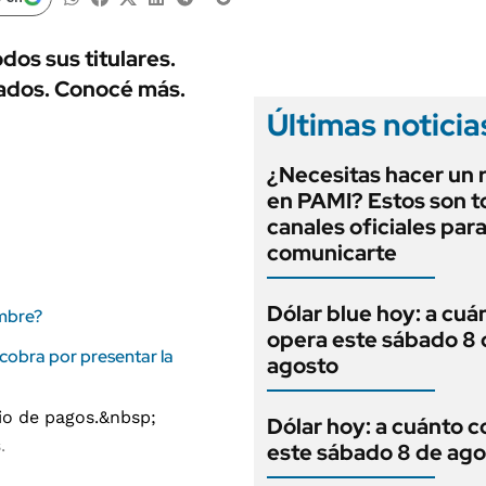
ANUARIO 2025
LIFESTYLE
EDICIÓN IMPRESA
AUTOS
os sus titulares.
lados. Conocé más.
Últimas noticia
¿Necesitas hacer un 
en PAMI? Estos son t
canales oficiales par
comunicarte
Dólar blue hoy: a cuá
embre?
opera este sábado 8 
cobra por presentar la
agosto
Dólar hoy: a cuánto c
s.
este sábado 8 de ago