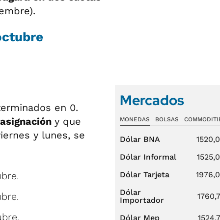
iembre).
octubre
Mercados
erminados en 0.
asignación
y que
MONEDAS
BOLSAS
COMMODITI
iernes y lunes, se
Dólar BNA
1520,
Dólar Informal
1525,
bre.
Dólar Tarjeta
1976,
Dólar
bre.
1760,
Importador
bre.
Dólar Mep
1524,