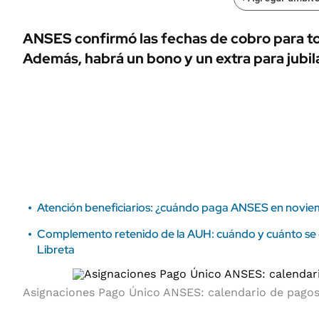
ÁMBITO DEBATE
Municipios
MEDIAKIT AMBITO DEBATE
ANSES confirmó las fechas de cobro para tod
URUGUAY
Además, habrá un bono y un extra para jubi
Atención beneficiarios: ¿cuándo paga ANSES en novi
Complemento retenido de la AUH: cuándo y cuánto se 
Libreta
Asignaciones Pago Único ANSES: calendario de pago