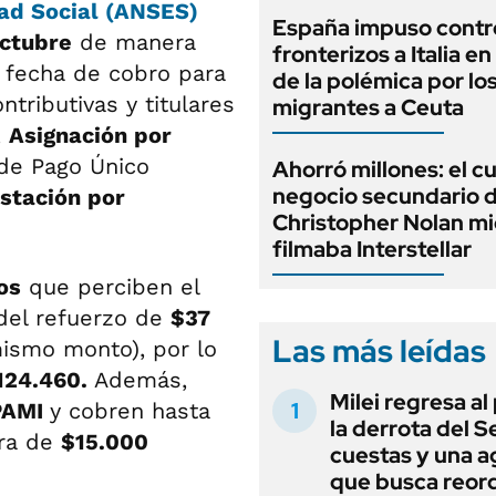
dad Social (ANSES)
España impuso contr
octubre
de manera
fronterizos a Italia e
la fecha de cobro para
de la polémica por lo
tributivas y titulares
migrantes a Ceuta
,
Asignación por
 de Pago Único
Ahorró millones: el c
negocio secundario 
stación por
Christopher Nolan mi
filmaba Interstellar
os
que perciben el
del refuerzo de
$37
Las más leídas
mismo monto), por lo
124.460.
Además,
Milei regresa al
PAMI
y cobren hasta
la derrota del 
tra de
$15.000
cuestas y una 
que busca reord