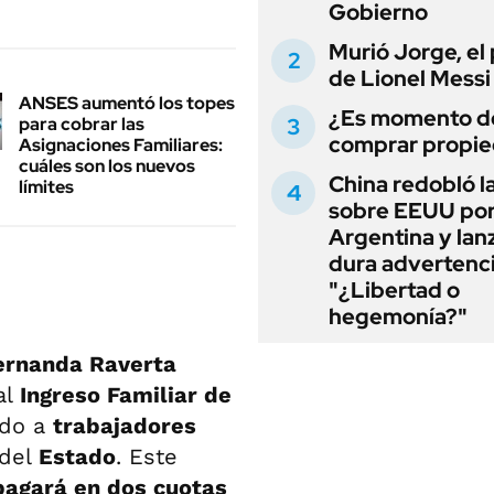
Gobierno
Murió Jorge, el
de Lionel Messi
ANSES aumentó los topes
¿Es momento d
para cobrar las
comprar propi
Asignaciones Familiares:
cuáles son los nuevos
China redobló l
límites
sobre EEUU po
Argentina y lan
dura advertenci
"¿Libertad o
hegemonía?"
rnanda Raverta
al
Ingreso Familiar de
ado a
trabajadores
 del
Estado
. Este
pagará en dos cuotas