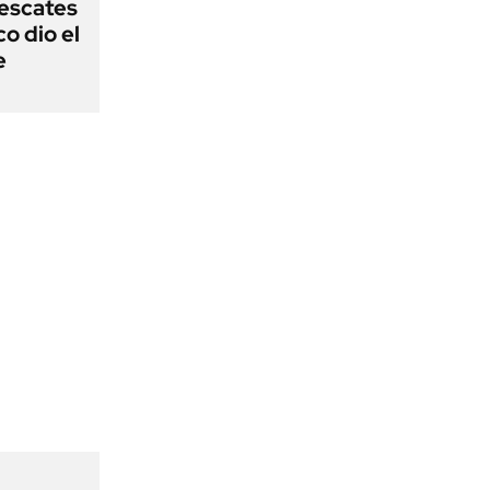
rescates
o dio el
e