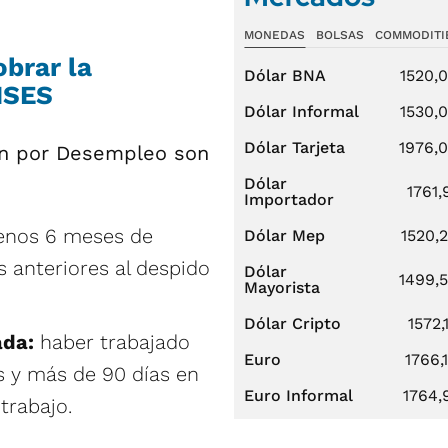
MONEDAS
BOLSAS
COMMODITI
obrar la
Dólar BNA
1520,
NSES
Dólar Informal
1530,
Dólar Tarjeta
1976,
ión por Desempleo son
Dólar
1761,
Importador
enos 6 meses de
Dólar Mep
1520,
s anteriores al despido
Dólar
1499,
Mayorista
Dólar Cripto
1572,
ada:
haber trabajado
Euro
1766,
s y más de 90 días en
Euro Informal
1764,
 trabajo.