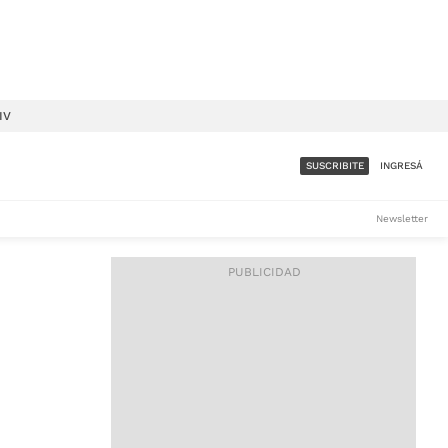
IV
SUSCRIBITE
INGRESÁ
SUMATE A LA COMUNIDAD
Newsletter
DE ÁMBITO
LES
ACCESO FULL - $1.800/MES
ES
CORPORATIVO - CONSULTAR
Si tenés dudas comunicate
con nosotros a
IOS
suscripciones@ambito.com.ar
Llamanos al (54) 11 4556-
9147/48 o
al (54) 11 4449-3256 de lunes a