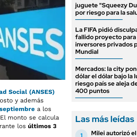
juguete "Squeezy D
por riesgo para la sal
La FIFA pidió disculpa
fallido proyecto par
inversores privados p
Mundial
Mercados: la city pon
dólar el dólar bajo la 
riesgo país se aleja de
400 puntos
dad Social (ANSES)
gosto y además
septiembre
a los
Las más leídas
 El monto se calcula
rante los
últimos 3
Milei autorizó e