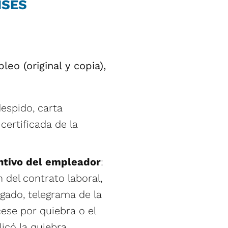
NSES
 (original y copia),
despido, carta
ertificada de la
ntivo del empleador
:
n del contrato laboral,
gado, telegrama de la
ese por quiebra o el
icó la quiebra.