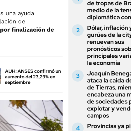
de tropas de Bra
medio de la ten
s una ayuda
diplomática con
lación de
Dólar, inflación 
por finalización de
gurúes de la cit
renuevan sus
pronósticos sob
principales vari
la economía
AUH: ANSES confirmó un
Joaquín Beneg
aumento del 23,29% en
ataca la caída de
septiembre
de Tierras, mie
encabeza una 
de sociedades 
explotar y vend
campos
Provincias ya p