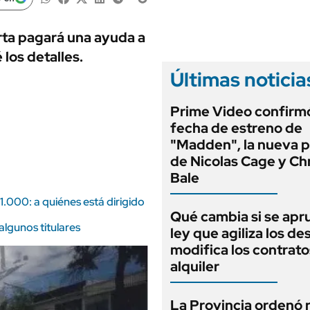
ANUARIO 2025
LIFESTYLE
EDICIÓN IMPRESA
AUTOS
ta pagará una ayuda a
los detalles.
Últimas noticia
Prime Video confirmó
fecha de estreno de
"Madden", la nueva p
de Nicolas Cage y Chr
Bale
000: a quiénes está dirigido
Qué cambia si se apr
lgunos titulares
ley que agiliza los de
modifica los contrato
alquiler
La Provincia ordenó r