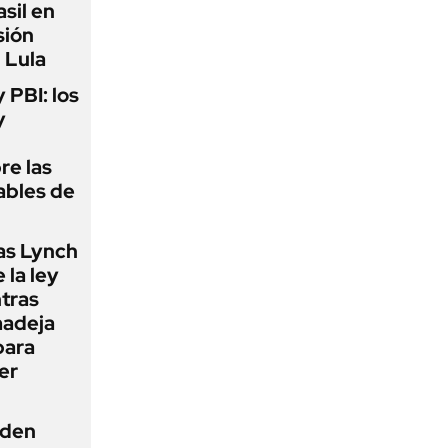
sil en
sión
 Lula
y PBI: los
y
re las
ables de
as Lynch
 la ley
ntras
madeja
para
er
iden