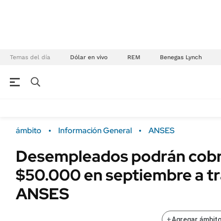
Temas del día
Dólar en vivo
REM
Benegas Lynch
NEGOCIOS
ÚLTIMAS NOTICIAS
Especiales Ámbito
ECONOMÍA
ámbito
Información General
ANSES
Real Estate
Banco de Datos
Desempleados podrán cobr
Sustentabilidad
Campo
$50.000 en septiembre a t
Seguros
FINANZAS
ENERGY REPORT
ANSES
Dólar
POLÍTICA
Mercados
+
Agregar ámbito
Nacional