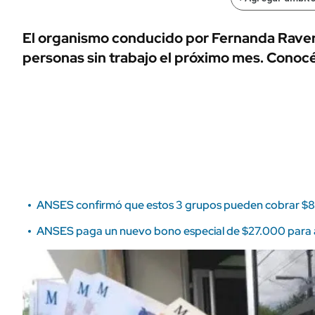
ÁMBITO DEBATE
Municipios
MEDIAKIT AMBITO DEBATE
El organismo conducido por Fernanda Raver
URUGUAY
personas sin trabajo el próximo mes. Conocé 
ANSES confirmó que estos 3 grupos pueden cobrar $81.
ANSES paga un nuevo bono especial de $27.000 para a