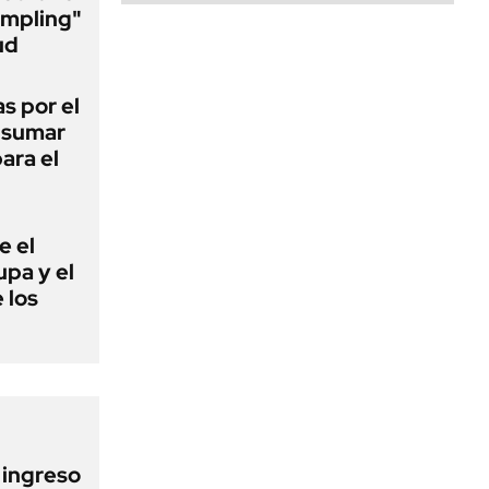
umpling"
ud
s por el
a sumar
ara el
e el
lupa y el
 los
l ingreso