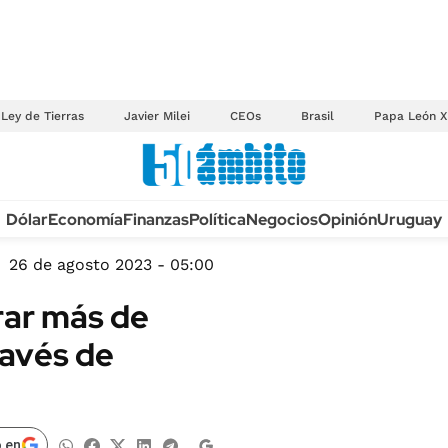
Ley de Tierras
Javier Milei
CEOs
Brasil
Papa León X
Anuario autos 2026
Dólar
Economía
Finanzas
Política
Negocios
Opinión
Uruguay
TECNOLOGÍA
NOVEDADES FISCA
MÉXICO
26 de agosto 2023 - 05:00
EDICTOS JUDICIAL
OPINIÓN
ar más de
MULTAS
MUNDO
ravés de
LICITACIONES
INFORMACIÓN GENERAL
CUADROS TARIFAR
ESPECTÁCULOS
RECALL
DEPORTES
 en