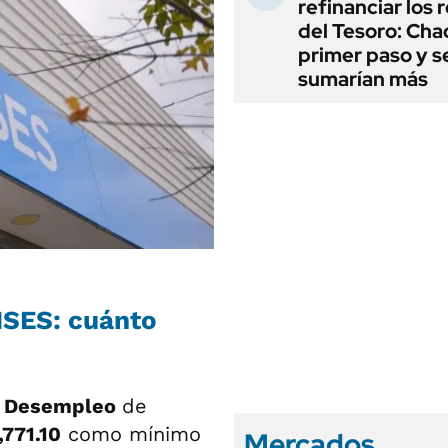
refinanciar los 
del Tesoro: Chac
primer paso y s
sumarían más
NSES: cuánto
r Desempleo
de
,771.10
como mínimo
Mercados