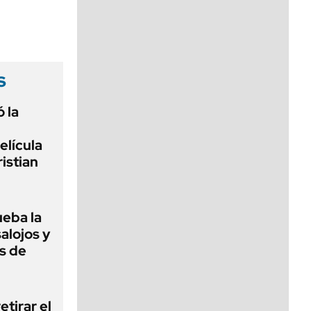
viernes de 10 a 18
s
 la
elícula
istian
ueba la
salojos y
s de
etirar el