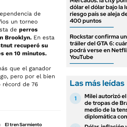
Mercados: la city pon
dólar el dólar bajo la 
ndependencia de
riesgo país se aleja de
400 puntos
años un torneo
esta de
perros
Rockstar confirma u
n Brooklyn.
En esta
tráiler del GTA 6: cu
tnut recuperó su
podrá verse en Netfli
s en 10 minutos.
YouTube
más que el ganador
ago, pero por el bien
Las más leídas
o récord de 76
Milei autorizó e
de tropas de Bra
medio de la ten
diplomática con
El tren Sarmiento
Dólar, inflación 