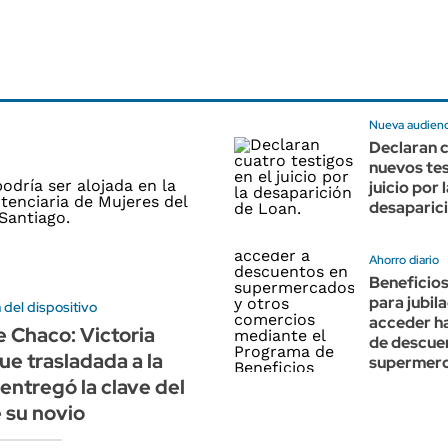
Nueva audienc
Declaran 
nuevos tes
juicio por 
desaparic
Ahorro diario
Beneficio
para jubil
 del dispositivo
acceder h
 Chaco: Victoria
de descue
ue trasladada a la
supermer
 entregó la clave del
e su novio