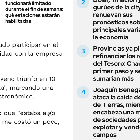
funcionará limitado
gurúes de la cit
durante el fin de semana:
renuevan sus
qué estaciones estarán
habilitadas
pronósticos sob
principales vari
la economía
udo participar en el
Provincias ya p
vidad con la empresa
refinanciar los 
del Tesoro: Chac
primer paso y s
sumarían más
veno triunfo en 10
za", marcando una
Joaquín Beneg
stronómico.
ataca la caída de
de Tierras, mie
encabeza una 
o que "estaba algo
de sociedades 
s me costó un poco,
explotar y vend
campos