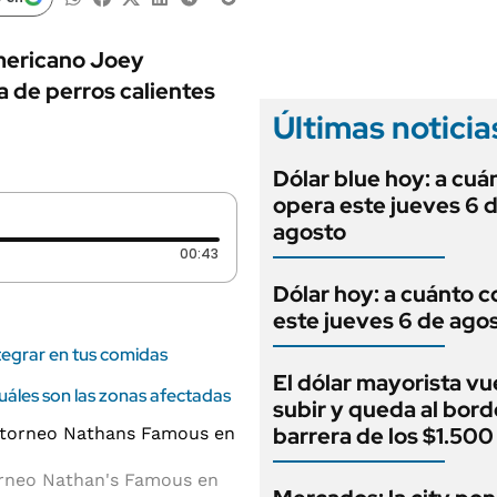
ANUARIO 2025
LIFESTYLE
EDICIÓN IMPRESA
AUTOS
americano Joey
 de perros calientes
Últimas noticia
Dólar blue hoy: a cuá
opera este jueves 6 
agosto
Duración: 43 segundos
00:43
Dólar hoy: a cuánto c
este jueves 6 de ago
tegrar en tus comidas
El dólar mayorista vu
uáles son las zonas afectadas
subir y queda al bord
barrera de los $1.500
torneo Nathan's Famous en