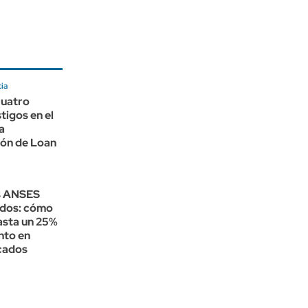
ia
cuatro
tigos en el
la
ión de Loan
s ANSES
ados: cómo
asta un 25%
nto en
cados