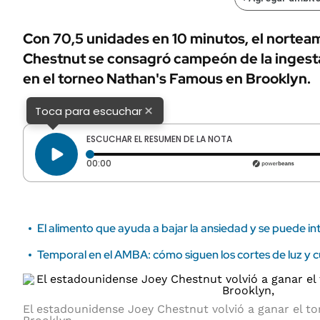
ÁMBITO DEBATE
Municipios
MEDIAKIT AMBITO DEBATE
Con 70,5 unidades en 10 minutos, el norte
URUGUAY
Chestnut se consagró campeón de la ingesta
en el torneo Nathan's Famous en Brooklyn.
×
Toca para escuchar
ESCUCHAR EL RESUMEN DE LA NOTA
Tiempo transcurrido: 0 segundos
00:00
El alimento que ayuda a bajar la ansiedad y se puede in
Temporal en el AMBA: cómo siguen los cortes de luz y c
El estadounidense Joey Chestnut volvió a ganar el 