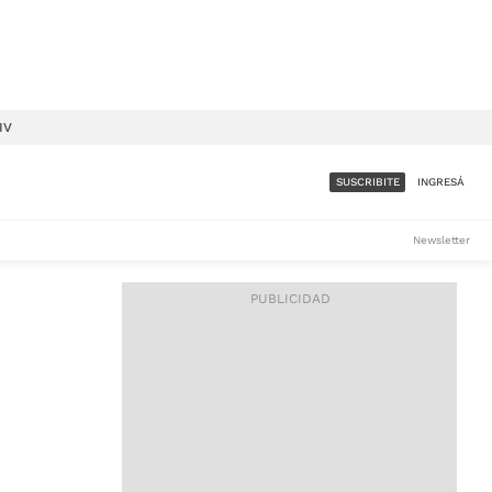
IV
SUSCRIBITE
INGRESÁ
SUMATE A LA COMUNIDAD
Newsletter
DE ÁMBITO
LES
ACCESO FULL - $1.800/MES
ES
CORPORATIVO - CONSULTAR
Si tenés dudas comunicate
con nosotros a
IOS
suscripciones@ambito.com.ar
Llamanos al (54) 11 4556-
9147/48 o
al (54) 11 4449-3256 de lunes a