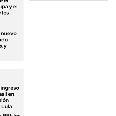
e el
lupa y el
 los
n nuevo
ándo
x y
l ingreso
sil en
sión
 Lula
y PBI: los