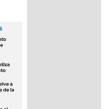
viernes de 10 a 18
s
nto
de
otiza
sto
elve a
e de la