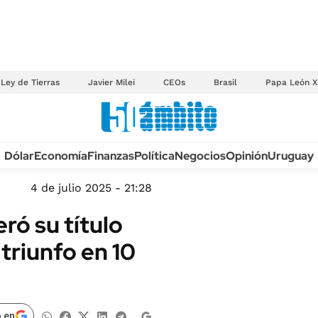
Ley de Tierras
Javier Milei
CEOs
Brasil
Papa León X
Anuario autos 2026
Dólar
Economía
Finanzas
Política
Negocios
Opinión
Uruguay
TECNOLOGÍA
NOVEDADES FISCA
MÉXICO
4 de julio 2025 - 21:28
EDICTOS JUDICIAL
OPINIÓN
ró su título
MULTAS
MUNDO
riunfo en 10
LICITACIONES
INFORMACIÓN GENERAL
CUADROS TARIFAR
ESPECTÁCULOS
RECALL
DEPORTES
 en