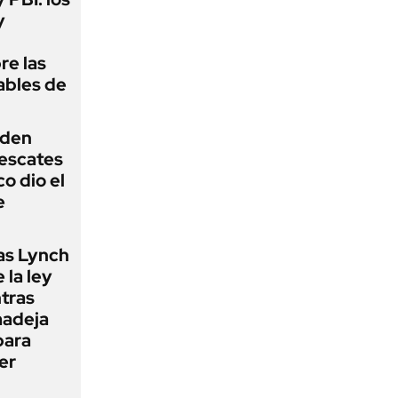
y
re las
ables de
iden
rescates
o dio el
e
as Lynch
 la ley
ntras
madeja
para
er