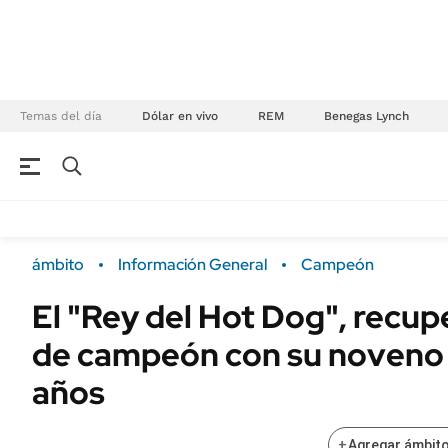
Temas del día
Dólar en vivo
REM
Benegas Lynch
NEGOCIOS
ÚLTIMAS NOTICIAS
Especiales Ámbito
ECONOMÍA
ámbito
Información General
Campeón
Real Estate
Banco de Datos
El "Rey del Hot Dog", recupe
Sustentabilidad
Campo
de campeón con su noveno t
Seguros
FINANZAS
ENERGY REPORT
años
Dólar
POLÍTICA
Mercados
+
Agregar ámbito
Nacional