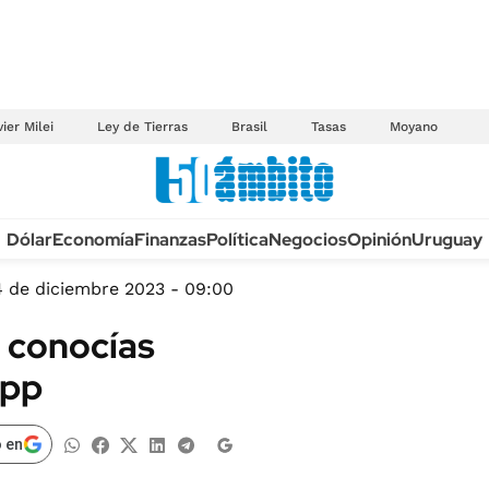
ier Milei
Ley de Tierras
Brasil
Tasas
Moyano
Anuario autos 2026
Dólar
Economía
Finanzas
Política
Negocios
Opinión
Uruguay
TECNOLOGÍA
NOVEDADES FISCA
MÉXICO
4 de diciembre 2023 - 09:00
EDICTOS JUDICIAL
OPINIÓN
o conocías
MULTAS
MUNDO
App
LICITACIONES
INFORMACIÓN GENERAL
CUADROS TARIFAR
ESPECTÁCULOS
 en
RECALL
DEPORTES