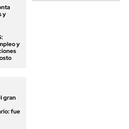
onta
s y
:
mpleo y
aciones
gosto
l gran
rio: fue