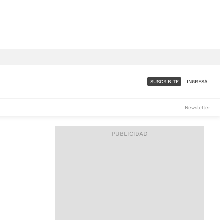
SUSCRIBITE
INGRESÁ
SUMATE A LA COMUNIDAD
Newsletter
DE ÁMBITO
LES
ACCESO FULL - $1.800/MES
ES
CORPORATIVO - CONSULTAR
Si tenés dudas comunicate
con nosotros a
IOS
suscripciones@ambito.com.ar
Llamanos al (54) 11 4556-
9147/48 o
al (54) 11 4449-3256 de lunes a