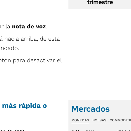
trimestre
ar la
nota de voz
.
á hacia arriba, de esta
andado.
otón para desactivar el
 más rápida o
Mercados
MONEDAS
BOLSAS
COMMODITI
na nueva