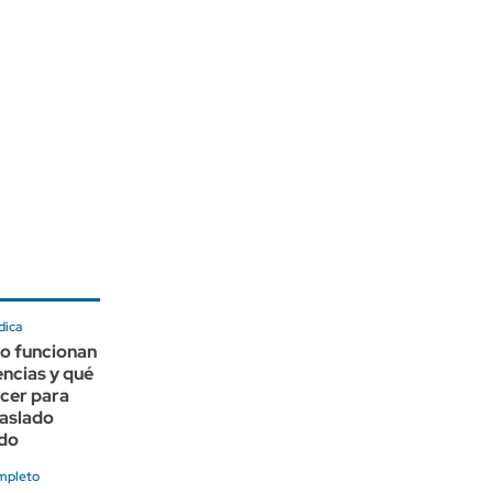
dica
o funcionan
ncias y qué
cer para
raslado
do
mpleto