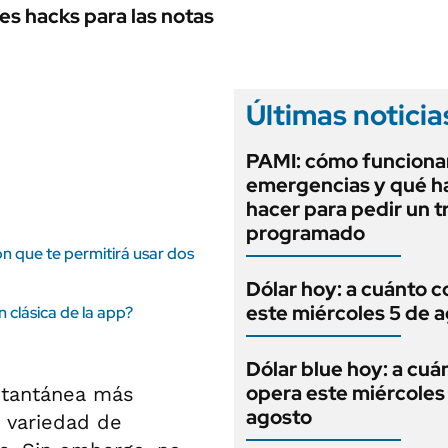
ANUARIO 2025
es hacks para las notas
LIFESTYLE
EDICIÓN IMPRESA
AUTOS
Últimas noticia
PAMI: cómo funcionan
emergencias y qué h
hacer para pedir un t
programado
n que te permitirá usar dos
Dólar hoy: a cuánto c
este miércoles 5 de 
 clásica de la app?
Dólar blue hoy: a cuá
opera este miércoles
nstantánea más
agosto
n variedad de