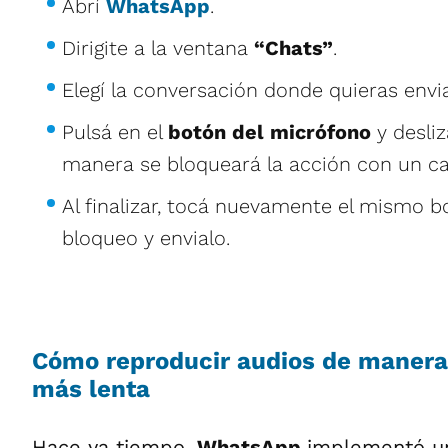
Abrí
WhatsApp
.
Dirigite a la ventana
“Chats”
.
Elegí la conversación donde quieras envi
Pulsá en el
botón del micrófono
y desliz
manera se bloqueará la acción con un c
Al finalizar, tocá nuevamente el mismo b
bloqueo y envialo.
Cómo reproducir audios de manera
más lenta
Hace ya tiempo,
WhatsApp
implementó u