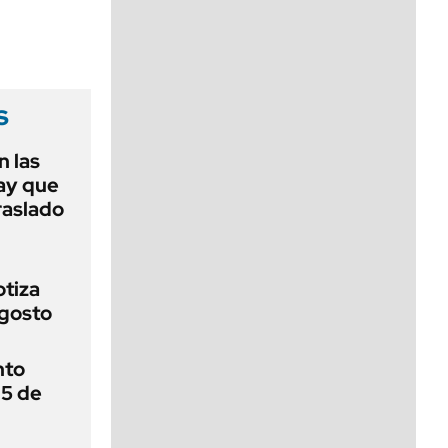
viernes de 10 a 18
s
 las
ay que
raslado
otiza
agosto
nto
 5 de