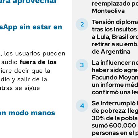
ara aprovechar
reemplazado p
Monteoliva
Tensión diplomá
sApp sin estar en
tras los insultos
a Lula, Brasil o
retirar a su em
de Argentina
p, los usuarios pueden
 audio
fuera de los
La influencer n
haber sido agre
uiere decir que la
Facundo Moyan
io y salir de la
un informe méd
ntras se sigue
confirmó una le
Se interrumpió l
de pobreza: lleg
 en modo manos
30% de la pobla
sumó 600.000
personas en el 