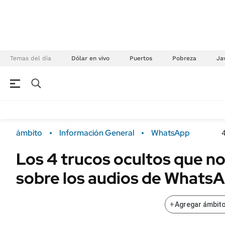
Temas del día
Dólar en vivo
Puertos
Pobreza
Jav
NEGOCIOS
ÚLTIMAS NOTICIAS
Especiales Ámbito
ECONOMÍA
ámbito
Información General
WhatsApp
Real Estate
Banco de Datos
Los 4 trucos ocultos que n
Sustentabilidad
Campo
sobre los audios de Whats
Seguros
FINANZAS
ENERGY REPORT
Dólar
+
Agregar ámbito
POLÍTICA
Mercados
Nacional