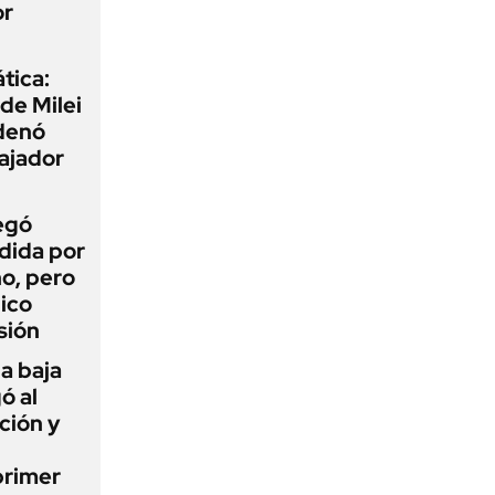
or
tica:
 de Milei
rdenó
bajador
egó
dida por
o, pero
ico
sión
a baja
ó al
ción y
primer