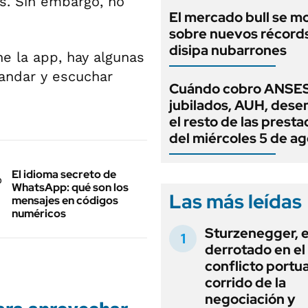
os. Sin embargo, no
El mercado bull se m
sobre nuevos récord
disipa nubarrones
e la app, hay algunas
andar y escuchar
Cuándo cobro ANSES
jubilados, AUH, dese
el resto de las prest
del miércoles 5 de a
El idioma secreto de
WhatsApp: qué son los
Las más leídas
mensajes en códigos
numéricos
Sturzenegger, e
derrotado en el
conflicto portua
corrido de la
negociación y