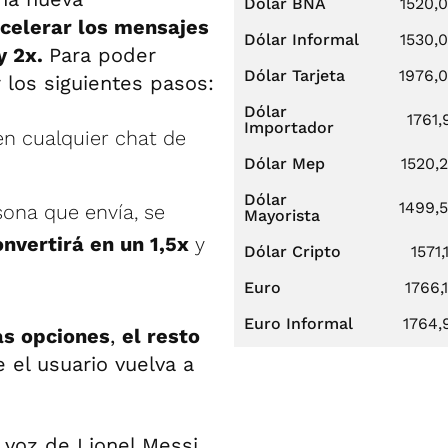
Dólar BNA
1520,
celerar los mensajes
Dólar Informal
1530,
 y 2x.
Para poder
Dólar Tarjeta
1976,
 los siguientes pasos:
Dólar
1761,
Importador
n cualquier chat de
Dólar Mep
1520,
Dólar
1499,
sona que envía, se
Mayorista
onvertirá en un 1,5x
y
Dólar Cripto
1571,
Euro
1766,
Euro Informal
1764,
as opciones
,
el resto
 el usuario vuelva a