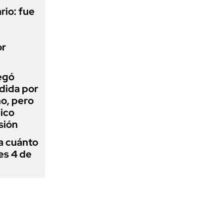
rio: fue
or
egó
dida por
o, pero
ico
sión
 a cuánto
es 4 de