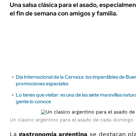
ÁMBITO DEBATE
Una salsa clásica para el asado, especialmen
Municipios
el fin de semana con amigos y familia.
MEDIAKIT AMBITO DEBATE
URUGUAY
Día Internacional de la Cerveza: los imperdibles de Bue
promociones especiales
Lo tenes que visitar: es una de las siete maravillas natu
gente lo conoce
Un clasico argentino para el asado de cada domingo
La
gastronomía argentina
se destacan pla