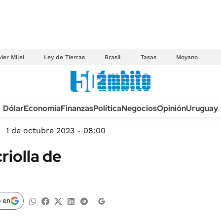
ier Milei
Ley de Tierras
Brasil
Tasas
Moyano
Anuario autos 2026
Dólar
Economía
Finanzas
Política
Negocios
Opinión
Uruguay
TECNOLOGÍA
NOVEDADES FISCA
MÉXICO
1 de octubre 2023 - 08:00
EDICTOS JUDICIAL
OPINIÓN
riolla de
MULTAS
MUNDO
LICITACIONES
INFORMACIÓN GENERAL
CUADROS TARIFAR
ESPECTÁCULOS
 en
RECALL
DEPORTES