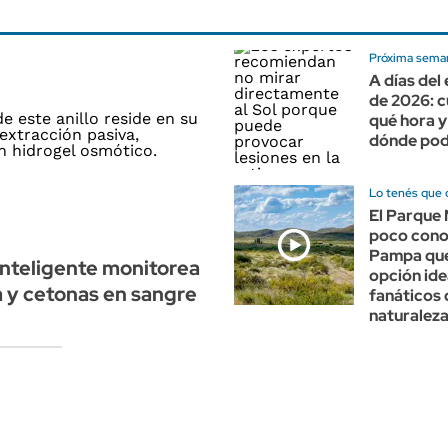
Próxima sema
A días del 
de 2026: c
qué hora 
dónde pod
Lo tenés que 
El Parque 
poco cono
Pampa que
 inteligente monitorea
opción ide
a y cetonas en sangre
fanáticos 
naturalez