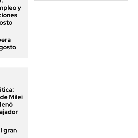
:
mpleo y
aciones
gosto
pera
agosto
tica:
 de Milei
rdenó
bajador
l gran