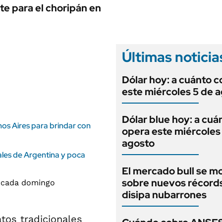
ANUARIO 2025
te para el choripán en
LIFESTYLE
EDICIÓN IMPRESA
AUTOS
Últimas noticia
Dólar hoy: a cuánto c
este miércoles 5 de 
Dólar blue hoy: a cuá
nos Aires para brindar con
opera este miércoles
agosto
rales de Argentina y poca
El mercado bull se m
sobre nuevos récord
disipa nubarrones
tos tradicionales