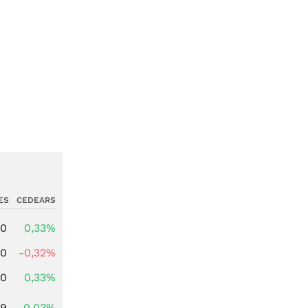
ES
CEDEARS
00
0,33%
00
-0,32%
00
0,33%
39
0,03%