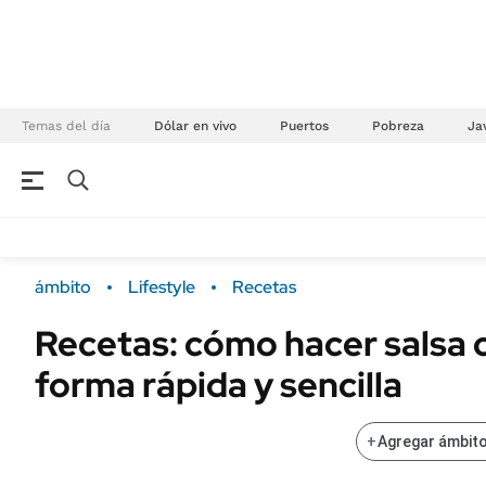
Temas del día
Dólar en vivo
Puertos
Pobreza
Jav
NEGOCIOS
ÚLTIMAS NOTICIAS
Especiales Ámbito
ECONOMÍA
ámbito
Lifestyle
Recetas
Real Estate
Banco de Datos
Recetas: cómo hacer salsa c
Sustentabilidad
Campo
forma rápida y sencilla
Seguros
FINANZAS
ENERGY REPORT
Dólar
+
Agregar ámbito
POLÍTICA
Mercados
Nacional