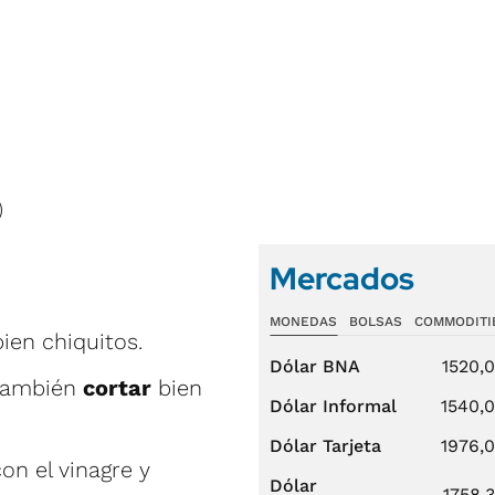
)
Mercados
MONEDAS
BOLSAS
COMMODITI
ien chiquitos.
Dólar BNA
1520,
 también
cortar
bien
Dólar Informal
1540,
Dólar Tarjeta
1976,
on el vinagre y
Dólar
1758,