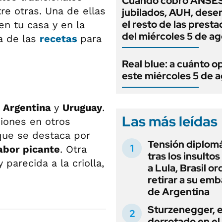
Cuándo cobro ANSES
tre otras. Una de ellas
jubilados, AUH, dese
el resto de las prest
en tu casa y en la
del miércoles 5 de a
a de las
recetas
para
Real blue: a cuánto o
este miércoles 5 de 
n
Argentina
y
Uruguay
.
Las más leídas
siones en otros
 que se destaca por
Tensión diplomá
abor picante
. Otra
tras los insultos
 parecida a la criolla,
a Lula, Brasil o
retirar a su em
de Argentina
Sturzenegger, e
derrotado en el