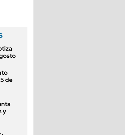
viernes de 10 a 18
s
otiza
agosto
nto
 5 de
onta
s y