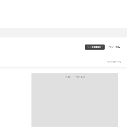
SUSCRIBITE
INGRESÁ
SUMATE A LA COMUNIDAD
Newsletter
DE ÁMBITO
LES
ACCESO FULL - $1.800/MES
ES
CORPORATIVO - CONSULTAR
Si tenés dudas comunicate
con nosotros a
IOS
suscripciones@ambito.com.ar
Llamanos al (54) 11 4556-
9147/48 o
al (54) 11 4449-3256 de lunes a