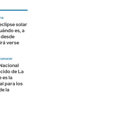
na
eclipse solar
uándo es, a
y desde
rá verse
conocer
Nacional
cido de La
 es la
al para los
de la
a