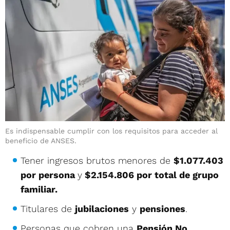
Es indispensable cumplir con los requisitos para acceder al
beneficio de ANSES.
Tener ingresos brutos menores de
$1.077.403
por persona
y
$2.154.806 por total de grupo
familiar.
Titulares de
jubilaciones
y
pensiones
.
Personas que cobren una
Pensión No