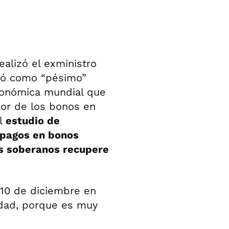
ealizó el exministro
icó como “pésimo”
económica mundial que
alor de los bonos en
el
estudio de
 pagos en bonos
os soberanos recupere
 10 de diciembre en
idad, porque es muy