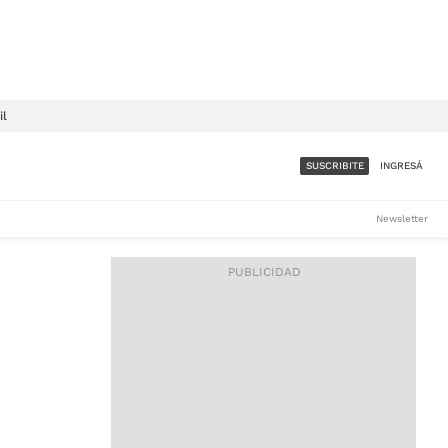
il
SUSCRIBITE
INGRESÁ
SUMATE A LA COMUNIDAD
Newsletter
DE ÁMBITO
LES
ACCESO FULL - $1.800/MES
ES
CORPORATIVO - CONSULTAR
Si tenés dudas comunicate
con nosotros a
IOS
suscripciones@ambito.com.ar
Llamanos al (54) 11 4556-
9147/48 o
al (54) 11 4449-3256 de lunes a