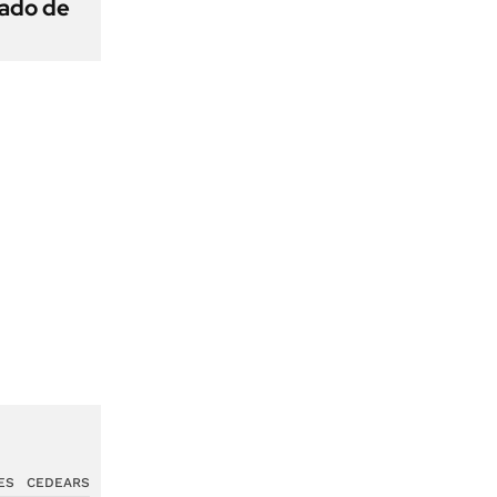
gado de
ES
CEDEARS