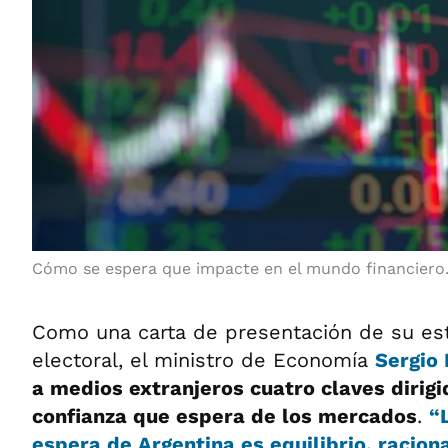
Cómo se espera que impacte en el mundo financiero
Como una carta de presentación de su est
electoral, el ministro de Economía
Sergio
a medios extranjeros cuatro claves dirigi
confianza que espera de los mercados
.
“
espera de Argentina es equilibrio, racion