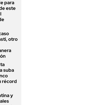
de para
 de este
l
de
 caso
ti, otro
anera
ión
sta
a suba
anco
u récord
tina y
ñales