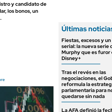
ANUARIO 2025
istro y candidato de
LIFESTYLE
EDICIÓN IMPRESA
ar, los bonos, un
AUTOS
.
Últimas noticia
Fiestas, excesos y un
serial: la nueva serie
Murphy que es furor
Disney+
Tras el revés en las
negociaciones, el Go
bre
reformula la estrateg
parlamentaria para n
quedarse sin nada
La AFA definió la fec