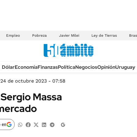
Empleo
Pobreza
Javier Milei
Ley de Tierras
Bras
Anuario autos 2026
Dólar
Economía
Finanzas
Política
Negocios
Opinión
Uruguay
TECNOLOGÍA
NOVEDADES FISCA
MÉXICO
24 de octubre 2023 - 07:58
EDICTOS JUDICIAL
OPINIÓN
e Sergio Massa
MULTAS
MUNDO
l mercado
LICITACIONES
INFORMACIÓN GENERAL
CUADROS TARIFAR
ESPECTÁCULOS
 en
RECALL
DEPORTES