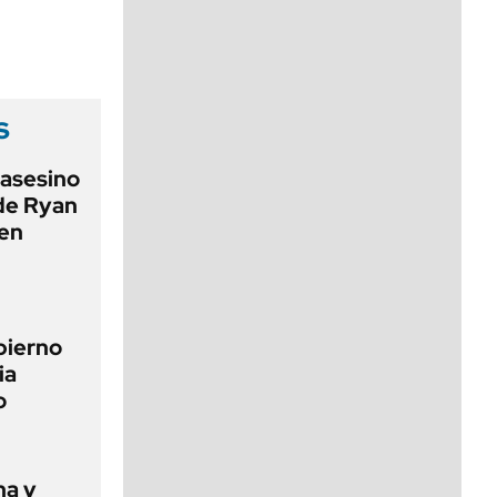
viernes de 10 a 18
s
 asesino
 de Ryan
 en
bierno
ia
o
ha y