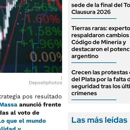
sede de la final del T
Clausura 2026
Tierras raras: expert
respaldaron cambios 
Código de Minería y
destacaron el potenc
argentino
Crecen las protestas
.
del Plata por la falta 
Depositphotos
seguridad tras los úl
crímenes
rategia pos resultado
 Massa
anunció frente
das al voto de
Las más leídas
Lo que el mundo
alidad y