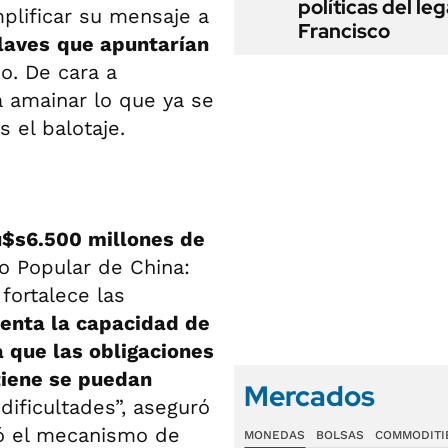
políticas del le
mplificar su mensaje a
Francisco
laves
que apuntarían
o. De cara a
a amainar lo que ya se
 el balotaje.
u$s6.500 millones de
o Popular de China:
fortalece las
enta la capacidad de
a que las obligaciones
tiene se puedan
Mercados
dificultades”, aseguró
tó el mecanismo de
MONEDAS
BOLSAS
COMMODITI