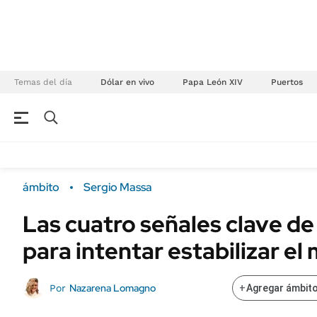
Temas del día
Dólar en vivo
Papa León XIV
Puertos
NEGOCIOS
ÚLTIMAS NOTICIAS
Especiales Ámbito
ECONOMÍA
ámbito
Sergio Massa
Real Estate
Banco de Datos
Las cuatro señales clave d
Sustentabilidad
Campo
para intentar estabilizar e
Seguros
FINANZAS
ENERGY REPORT
Dólar
Nazarena Lomagno
Por
+
Agregar ámbito
POLÍTICA
Mercados
Nacional