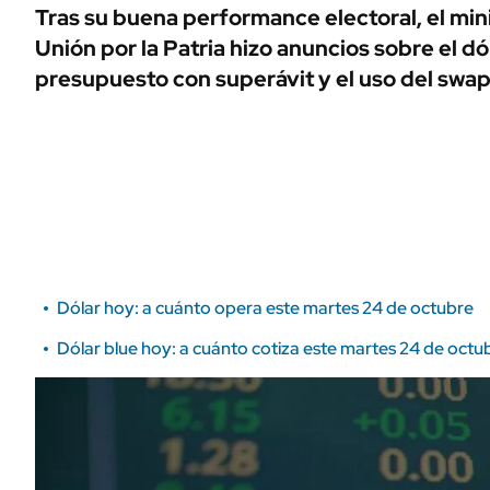
ÁMBITO DEBATE
Tras su buena performance electoral, el min
Municipios
Unión por la Patria hizo anuncios sobre el dól
MEDIAKIT AMBITO DEBATE
URUGUAY
presupuesto con superávit y el uso del swap
Dólar hoy: a cuánto opera este martes 24 de octubre
Dólar blue hoy: a cuánto cotiza este martes 24 de octu