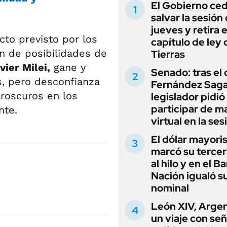
El Gobierno ce
salvar la sesión
jueves y retira e
cto previsto por los
capítulo de ley 
ón de posibilidades de
Tierras
ier Milei,
gane y
Senado: tras el
, pero desconfianza
Fernández Sagas
aroscuros en los
legislador pidió
participar de m
nte.
virtual en la ses
El dólar mayori
marcó su tercer
al hilo y en el B
Nación igualó s
nominal
León XIV, Argen
un viaje con se