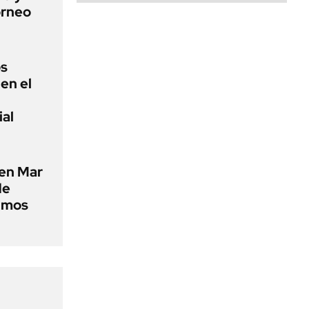
orneo
os
en el
ial
 en Mar
de
timos