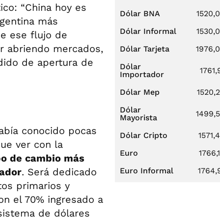
tico: “China hoy es
Dólar BNA
1520,
rgentina más
Dólar Informal
1530,
e ese flujo de
ir abriendo mercados,
Dólar Tarjeta
1976,
dido de apertura de
Dólar
1761,
Importador
Dólar Mep
1520,
Dólar
1499,
Mayorista
había conocido pocas
Dólar Cripto
1571,
ue ver con la
Euro
1766,
po de cambio más
tador
. Será dedicado
Euro Informal
1764,
os primarios y
con el 70% ingresado a
 sistema de dólares