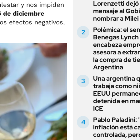
Lorenzetti dejó
lestar y nos impiden
mensaje al Gobi
5 de diciembre
nombrar a Milei
ios efectos negativos,
Polémica: el se
Benegas Lynch
encabeza empr
asesora a extra
la compra de ti
Argentina
Una argentina 
trabaja como ni
EEUU permane
detenida en ma
ICE
Pablo Paladini: 
inflación está c
controlada, per