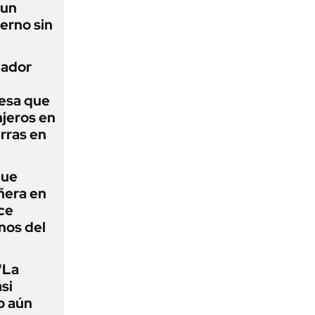
 un
erno sin
nador
esa que
njeros en
erras en
que
ñera en
ce
nos del
"La
asi
o aún