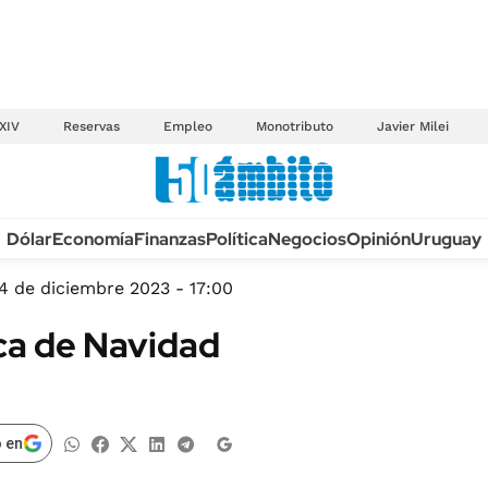
XIV
Reservas
Empleo
Monotributo
Javier Milei
Anuario autos 2026
Dólar
Economía
Finanzas
Política
Negocios
Opinión
Uruguay
TECNOLOGÍA
NOVEDADES FISCA
MÉXICO
4 de diciembre 2023 - 17:00
EDICTOS JUDICIAL
OPINIÓN
aca de Navidad
MULTAS
MUNDO
LICITACIONES
INFORMACIÓN GENERAL
CUADROS TARIFAR
ESPECTÁCULOS
 en
RECALL
DEPORTES