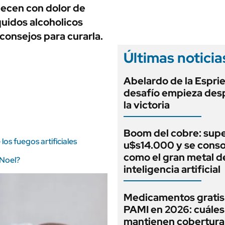
ANUARIO 2025
ecen con dolor de
LIFESTYLE
EDICIÓN IMPRESA
quidos alcoholicos
AUTOS
consejos para curarla.
Últimas noticia
Abelardo de la Espriel
desafío empieza des
la victoria
Boom del cobre: supe
os fuegos artificiales
u$s14.000 y se conso
como el gran metal de
 Noel?
inteligencia artificial
Medicamentos gratis
PAMI en 2026: cuáles
mantienen cobertura