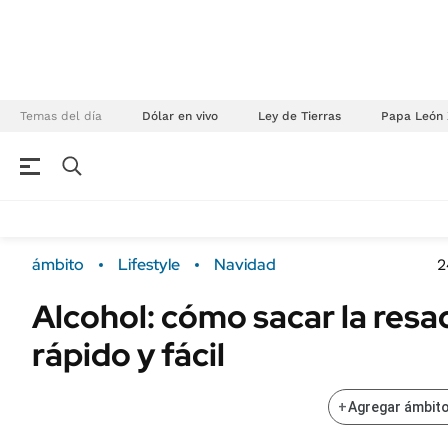
Temas del día
Dólar en vivo
Ley de Tierras
Papa León 
NEGOCIOS
ÚLTIMAS NOTICIAS
Especiales Ámbito
ECONOMÍA
ámbito
Lifestyle
Navidad
2
Real Estate
Banco de Datos
Alcohol: cómo sacar la res
Sustentabilidad
Campo
rápido y fácil
Seguros
FINANZAS
ENERGY REPORT
Dólar
+
Agregar ámbito
POLÍTICA
Mercados
Nacional