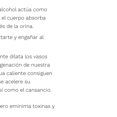
l alcohol actúa como
e el cuerpo absorba
s de la orina.
rtarte y engañar al
ente dilata los vasos
igenación de nuestra
ua caliente consiguen
 se acelere su
así como el cansancio.
pero eminima toxinas y