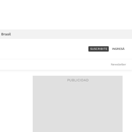
Brasil
SUSCRIBITE
INGRESÁ
SUMATE A LA COMUNIDAD
Newsletter
DE ÁMBITO
LES
ACCESO FULL - $1.800/MES
ES
CORPORATIVO - CONSULTAR
Si tenés dudas comunicate
con nosotros a
IOS
suscripciones@ambito.com.ar
Llamanos al (54) 11 4556-
9147/48 o
al (54) 11 4449-3256 de lunes a