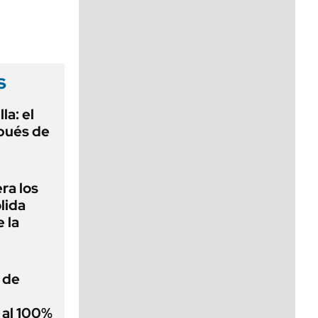
viernes de 10 a 18
s
la: el
pués de
ra los
lida
 la
 de
 al 100%