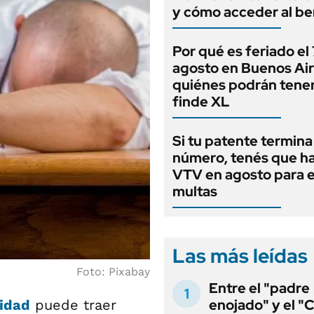
y cómo acceder al be
Por qué es feriado el
agosto en Buenos Air
quiénes podrán tene
finde XL
Si tu patente termina
número, tenés que ha
VTV en agosto para e
multas
Las más leídas
Foto: Pixabay
Entre el "padre
enojado" y el "C
idad
puede traer