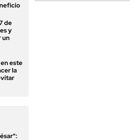
neficio
 7 de
es y
r un
 en este
cer la
vitar
ésar":