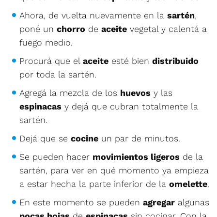
Ahora, de vuelta nuevamente en la
sartén
,
poné un
chorro
de
aceite
vegetal y calentá a
fuego medio.
Procurá que el
aceite
esté bien
distribuido
por toda la sartén.
Agregá la mezcla de los
huevos
y las
espinacas
y dejá que cubran totalmente la
sartén.
Dejá que se
cocine
un par de minutos.
Se pueden hacer
movimientos ligeros
de la
sartén, para ver en qué momento ya empieza
a estar hecha la parte inferior de la
omelette
.
En este momento se pueden
agregar
algunas
pocas hojas
de
espinacas
sin cocinar. Con la