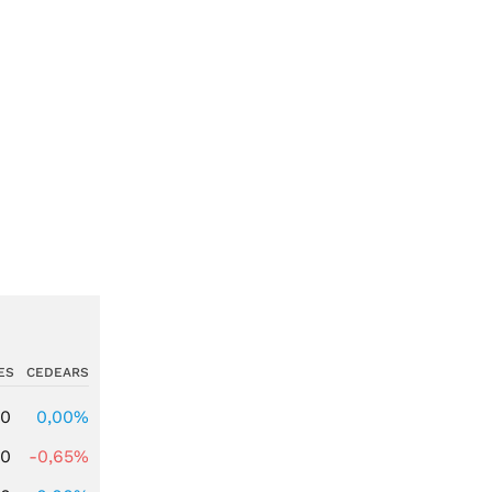
ES
CEDEARS
00
0,00%
00
-0,65%