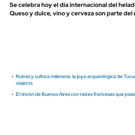
ÁMBITO DEBATE
Se celebra hoy el día internacional del helad
Municipios
Queso y dulce, vino y cerveza son parte del
MEDIAKIT AMBITO DEBATE
URUGUAY
Ruinas y cultura milenaria: la joya arqueológica de Tuc
viajeros
El rincón de Buenos Aires con raíces francesas que pai