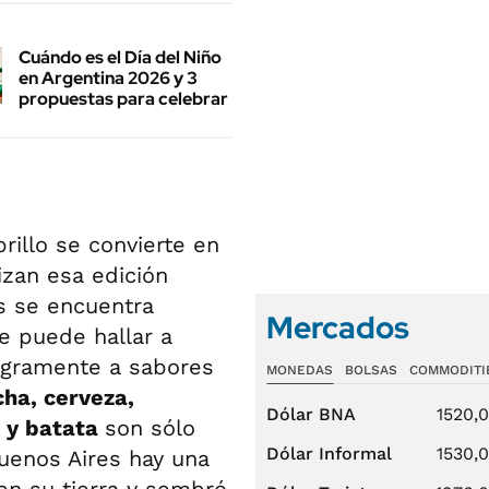
Cuándo es el Día del Niño
en Argentina 2026 y 3
propuestas para celebrar
illo se convierte en
izan esa edición
es se encuentra
Mercados
e puede hallar a
egramente a sabores
MONEDAS
BOLSAS
COMMODITI
ha, cerveza,
Dólar BNA
1520,
a y batata
son sólo
Dólar Informal
1530,
Buenos Aires hay una
en su tierra y sembró