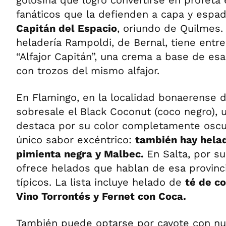
fanáticos que la defienden a capa y espad
Capitán del Espacio
, oriundo de Quilmes. 
heladería Rampoldi, de Bernal, tiene entre
“Alfajor Capitán”, una crema a base de es
con trozos del mismo alfajor.
En Flamingo, en la localidad bonaerense 
sobresale el Black Coconut (coco negro),
destaca por su color completamente oscur
único sabor excéntrico:
también hay hela
pimienta negra y Malbec.
En Salta, por su
ofrece helados que hablan de esa provinc
típicos. La lista incluye helado de
té de c
Vino Torrontés y Fernet con Coca.
También puede optarse por cayote con nu