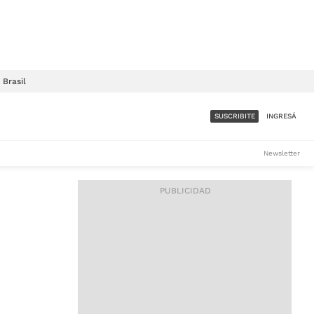
Brasil
SUSCRIBITE
INGRESÁ
SUMATE A LA COMUNIDAD
Newsletter
DE ÁMBITO
LES
ACCESO FULL - $1.800/MES
ES
CORPORATIVO - CONSULTAR
Si tenés dudas comunicate
con nosotros a
IOS
suscripciones@ambito.com.ar
Llamanos al (54) 11 4556-
9147/48 o
al (54) 11 4449-3256 de lunes a