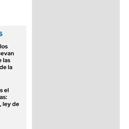
viernes de 10 a 18
s
 los
nuevan
 las
de la
s el
as:
 ley de