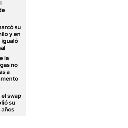
l
de
 marcó su
hilo y en
 igualó
al
e la
agas no
as a
camento
 el swap
lió su
o años