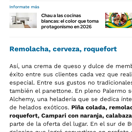
Informate más
Chau a las cocinas
blancas: el color que toma
protagonismo en 2026
Remolacha,
cerveza
, roquefort
Así, una crema de queso y dulce de membr
éxito entre sus clientes cada vez que real
especial. Entre sus gustos no tradicional
también el panettone. En pleno Palermo s
Alchemy, una heladería que se dedica ínt
de helados exóticos.
Piña colada, remolac
roquefort, Campari con naranja, calabaz
parte de la oferta del lugar. En el sur de 
golosina que logró convertirse en profeta 