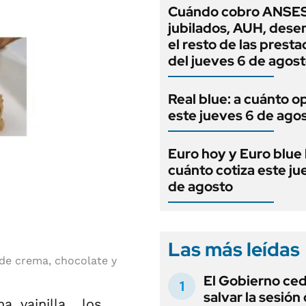
Cuándo cobro ANSES
jubilados, AUH, dese
el resto de las prest
del jueves 6 de agos
Real blue: a cuánto o
este jueves 6 de ago
Euro hoy y Euro blue 
cuánto cotiza este ju
de agosto
Las más leídas
 de crema, chocolate y
El Gobierno ce
salvar la sesión
a, vainilla… los