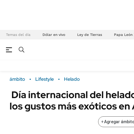
Temas del día
Dólar en vivo
Ley de Tierras
Papa León 
NEGOCIOS
ÚLTIMAS NOTICIAS
Especiales Ámbito
ECONOMÍA
ámbito
Lifestyle
Helado
Real Estate
Banco de Datos
Día internacional del helad
Sustentabilidad
Campo
los gustos más exóticos en
Seguros
FINANZAS
ENERGY REPORT
Dólar
+
Agregar ámbito
POLÍTICA
Mercados
Nacional