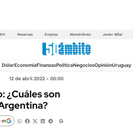
XIV
Reservas
Empleo
Monotributo
Javier Milei
Anuario autos 2026
Dólar
Economía
Finanzas
Política
Negocios
Opinión
Uruguay
TECNOLOGÍA
NOVEDADES FISCA
MÉXICO
12 de abril 2022 - 00:00
EDICTOS JUDICIAL
OPINIÓN
o: ¿Cuáles son
MULTAS
MUNDO
 Argentina?
LICITACIONES
INFORMACIÓN GENERAL
CUADROS TARIFAR
ESPECTÁCULOS
 en
RECALL
DEPORTES