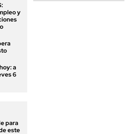
:
mpleo y
aciones
to
pera
sto
hoy: a
eves 6
de para
 de este