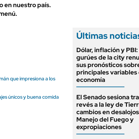
ANUARIO 2025
o en nuestro país.
LIFESTYLE
EDICIÓN IMPRESA
 menú.
AUTOS
Últimas noticia
Dólar, inflación y PBI:
gurúes de la city re
sus pronósticos sobre
principales variables 
umán que impresiona a los
economía
El Senado sesiona tra
sajes únicos y buena comida
revés a la ley de Tierr
cambios en desalojos,
Manejo del Fuego y
expropiaciones