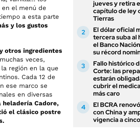
jueves y retira e
s en el menú de
capítulo de ley 
 tiempo a esta parte
Tierras
ás y los gustos
El dólar oficial
tercera suba al 
el Banco Nación
y otros ingredientes
su récord nomin
 muchas veces,
Fallo histórico d
la región en la que
Corte: las prep
ntinos. Cada 12 de
estarán obligad
n ese marco se
cubrir el medi
más caro
nales en diversas
a heladería Cadore,
El BCRA renovó
ió el clásico postre
con China y amp
vigencia a cinc
s.