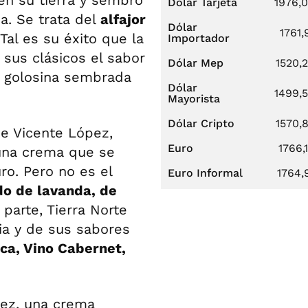
Dólar Tarjeta
1976,
a. Se trata del
alfajor
Dólar
1761,
Tal es su éxito que la
Importador
 sus clásicos el sabor
Dólar Mep
1520,
a golosina sembrada
Dólar
1499,
Mayorista
Dólar Cripto
1570,
de Vicente López,
Euro
1766,
 una crema que se
o. Pero no es el
Euro Informal
1764,
do de lavanda, de
 parte, Tierra Norte
ia y de sus sabores
oca, Vino Cabernet,
ez, una crema