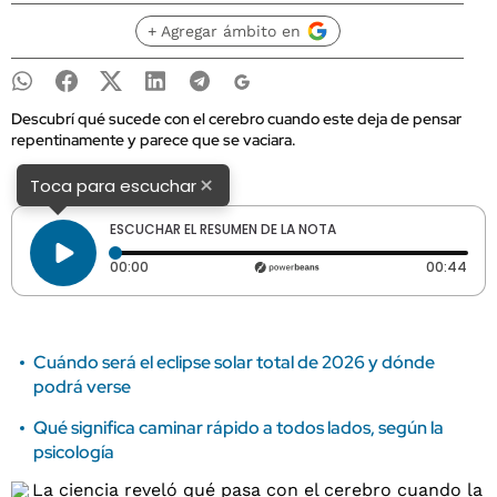
+ Agregar ámbito en
Descubrí qué sucede con el cerebro cuando este deja de pensar
repentinamente y parece que se vaciara.
×
Toca para escuchar
ESCUCHAR EL RESUMEN DE LA NOTA
Tiempo transcurrido: 0 segundos
Dura
00:00
00:44
Cuándo será el eclipse solar total de 2026 y dónde
podrá verse
Qué significa caminar rápido a todos lados, según la
psicología