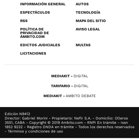
INFORMACIÓN GENERAL
AUTOS
ESPECTÁCULOS
TECNOLOGÍA
RSS
MAPA DEL SITIO
POLÍTICA DE
AVISO LEGAL
PRIVACIDAD DE
ÁMBITO.COM
EDICTOS JUDICIALES
MULTAS
LICITACIONES
MEDIAKIT
DIGITAL
TARIFARIO
DIGITAL
MEDIAKIT
AMBITO DEBATE
Edición N9412
Director: Gabriel Morini - Propietario: Nefir S.A. - Domicilio: Olleros
3551, CABA - Copyright © 2019 Ambito.com - RNPI En trámite - Issn
1852 9232 - Registro DNDA en trámite - Todos los derechos reservados
- Términos y condiciones de uso