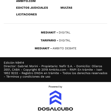
ÁMBITO.COM
EDICTOS JUDICIALES
MULTAS
LICITACIONES
MEDIAKIT
DIGITAL
TARIFARIO
DIGITAL
MEDIAKIT
AMBITO DEBATE
Edición N9414
Director: Gabriel Morini - Propietario: Nefir S.A. - Domicilio: Olleros
3551, CABA - Copyright © 2019 Ambito.com - RNPI En trámite - Issn
1852 9232 - Registro DNDA en trámite - Todos los derechos reservados
- Términos y condiciones de uso