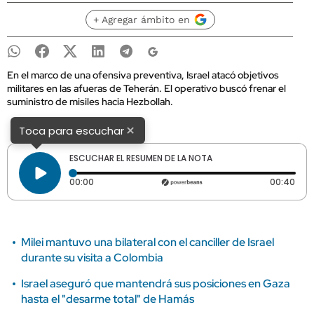
+ Agregar ámbito en
En el marco de una ofensiva preventiva, Israel atacó objetivos
militares en las afueras de Teherán. El operativo buscó frenar el
suministro de misiles hacia Hezbollah.
×
Toca para escuchar
ESCUCHAR EL RESUMEN DE LA NOTA
Tiempo transcurrido: 0 segundos
Dura
00:00
00:40
Milei mantuvo una bilateral con el canciller de Israel
durante su visita a Colombia
Israel aseguró que mantendrá sus posiciones en Gaza
hasta el "desarme total" de Hamás