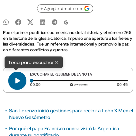
+ Agregar ámbito en
Fue el primer pontífice sudamericano de la historia y el número 266
en la historia de la iglesia Católica. Impulsó una apertura a los fieles y
las diversidades. Fue un referente internacional y promovió la paz
en diferentes conflictos y guerras.
×
Toca para escuchar
ESCUCHAR EL RESUMEN DE LA NOTA
Tiempo transcurrido: 0 segundos
Dura
00:00
00:45
San Lorenzo inició gestiones para recibir a León XIV en el
Nuevo Gasómetro
Por qué el papa Francisco nunca visitó la Argentina
durante su pontificado