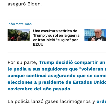
aseguró Biden.
Informate más
Una escultura satírica de
Trump y su rol en la guerra
en Irán inició "su gira" por
EEUU
Por su parte,
Trump decidió compartir un 
le pedía a sus seguidores que "
volvieran 
aunque continuó asegurando que se com
elecciones a presidente de Estados Unid
noviembre del año pasado.
La policía lanzó gases lacrimógenos y
ord