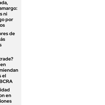
ada,
 amargo:
s ni
go por
dos
ores de
más
s
 trade?
 en
omiendan
s el
l BCRA
lidad
on en
iones