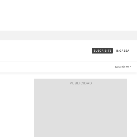
SUSCRIBITE
INGRESÁ
SUMATE A LA COMUNIDAD
Newsletter
DE ÁMBITO
LES
ACCESO FULL - $1.800/MES
ES
CORPORATIVO - CONSULTAR
Si tenés dudas comunicate
con nosotros a
IOS
suscripciones@ambito.com.ar
Llamanos al (54) 11 4556-
9147/48 o
al (54) 11 4449-3256 de lunes a