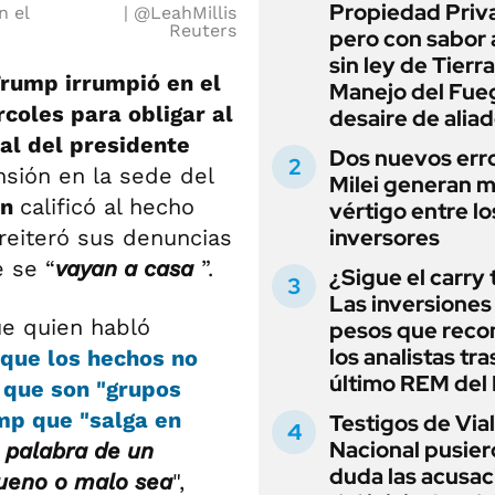
Propiedad Priv
n el
@LeahMillis
Reuters
pero con sabor
sin ley de Tierra
Trump irrumpió en el
Manejo del Fue
coles para obligar al
desaire de alia
al del presidente
Dos nuevos err
nsión en la sede del
Milei generan 
en
calificó al hecho
vértigo entre lo
inversores
reiteró sus denuncias
 se “
vayan a casa
”.
¿Sigue el carry
Las inversiones
ue quien habló
pesos que rec
los analistas tra
que los hechos no
último REM de
 que son "
grupos
ump que "salga en
Testigos de Via
Nacional pusier
 palabra de un
duda las acusac
bueno o malo sea
",