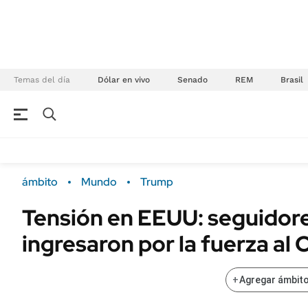
Temas del día
Dólar en vivo
Senado
REM
Brasil
NEGOCIOS
ÚLTIMAS NOTICIAS
Especiales Ámbito
ECONOMÍA
ámbito
Mundo
Trump
Real Estate
Banco de Datos
Tensión en EEUU: seguidor
Sustentabilidad
Campo
ingresaron por la fuerza al 
Seguros
FINANZAS
ENERGY REPORT
Dólar
+
Agregar ámbito
POLÍTICA
Mercados
Nacional