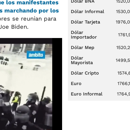
Dólar BNA
1520,
ue los manifestantes
tos marchando por los
Dólar Informal
1530,
ores se reunían para
Dólar Tarjeta
1976,
 Joe Biden.
Dólar
1761,
Importador
Dólar Mep
1520,
Dólar
1499,
Mayorista
Dólar Cripto
1574,
Euro
1766,
Euro Informal
1764,