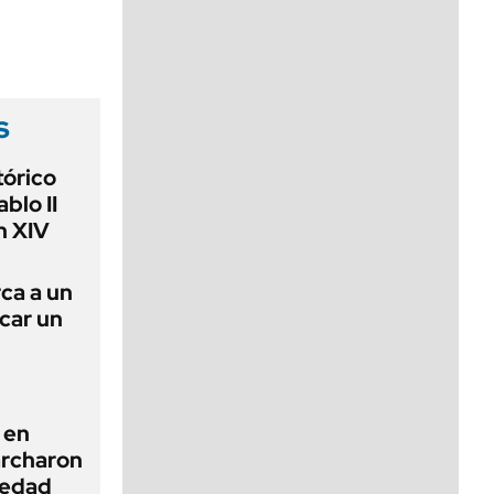
viernes de 10 a 18
s
tórico
blo II
n XIV
rca a un
ncar un
 en
archaron
iedad