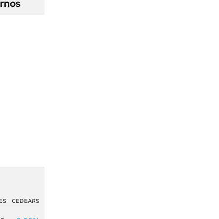
ernos
ES
CEDEARS