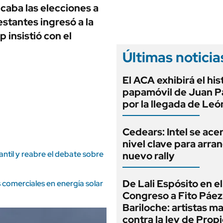
ANUARIO 2025
icaba las elecciones a
LIFESTYLE
EDICIÓN IMPRESA
stantes ingresó a la
AUTOS
 insistió con el
Últimas noticia
El ACA exhibirá el his
papamóvil de Juan Pa
por la llegada de Leó
Cedears: Intel se ace
nivel clave para arra
antil y reabre el debate sobre
nuevo rally
De Lali Espósito en el
comerciales en energía solar
Congreso a Fito Páez
Bariloche: artistas m
contra la ley de Prop