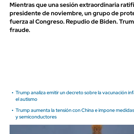
ÁMBITO DEBATE
Mientras que una sesión extraordinaria ratif
Municipios
presidente de noviembre, un grupo de prote
MEDIAKIT AMBITO DEBATE
URUGUAY
fuerza al Congreso. Repudio de Biden. Trump
fraude.
Trump analiza emitir un decreto sobre la vacunación inf
el autismo
Trump aumenta la tensión con China e impone medidas 
y semiconductores