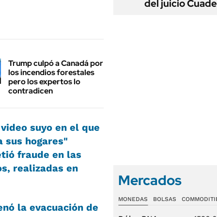
del juicio Cuad
Trump culpó a Canadá por
los incendios forestales
pero los expertos lo
contradicen
video suyo en el que
a sus hogares
"
etió
fraude en las
os
, realizadas en
Mercados
MONEDAS
BOLSAS
COMMODITI
enó la evacuación de