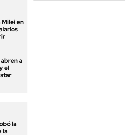
 Milei en
alarios
ir
 abren a
y el
estar
obó la
 la