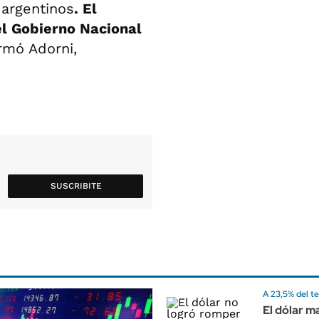
 argentinos
. El
l Gobierno Nacional
rmó Adorni,
SUSCRIBITE
A 23,5% del t
El dólar m