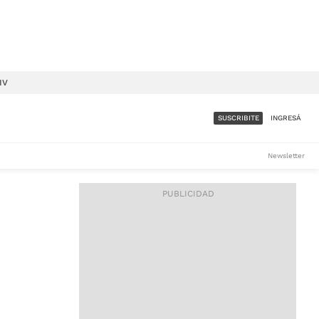
IV
SUSCRIBITE
INGRESÁ
SUMATE A LA COMUNIDAD
Newsletter
DE ÁMBITO
LES
ACCESO FULL - $1.800/MES
ES
CORPORATIVO - CONSULTAR
Si tenés dudas comunicate
con nosotros a
IOS
suscripciones@ambito.com.ar
Llamanos al (54) 11 4556-
9147/48 o
al (54) 11 4449-3256 de lunes a