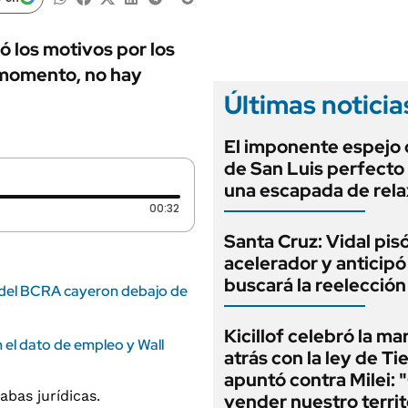
ANUARIO 2025
LIFESTYLE
EDICIÓN IMPRESA
AUTOS
ó los motivos por los
 momento, no hay
Últimas noticia
El imponente espejo
de San Luis perfecto
una escapada de rela
Duración: 32 segundos
00:32
Santa Cruz: Vidal pisó
acelerador y anticip
buscará la reelecció
s del BCRA cayeron debajo de
Kicillof celebró la ma
 el dato de empleo y Wall
atrás con la ley de Ti
apuntó contra Milei: 
vender nuestro territ