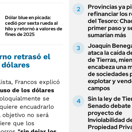
Provincias ya p
refinanciar los 
Dólar blue en picada:
del Tesoro: Chac
cedió por sexta rueda al
primer paso y s
hilo y retornó a valores de
fines de 2025
sumarían más
Joaquín Beneg
ataca la caída de
rno retrasó el
de Tierras, mie
 dólares
encabeza una 
de sociedades 
explotar y vend
lista, Francos explicó
campos
 uso de los dólares
coloquialmente se
Sin la ley de Tie
Senado debate 
equiere encuadrarlo
proyecto de
 objetivo no será
Inviolabilidad de
uiere que los
Propiedad Priv
horros
"sin dejar los