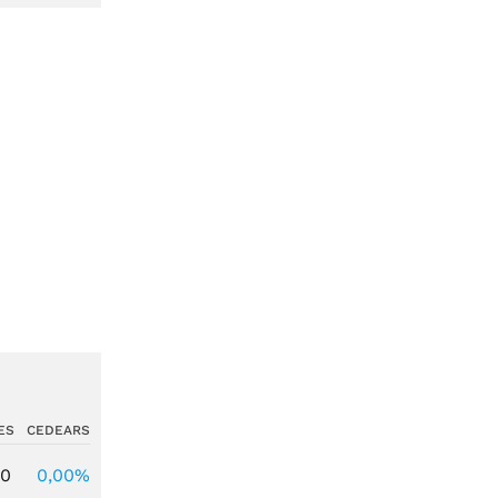
ES
CEDEARS
00
0,00%