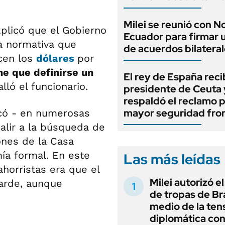
Milei se reunió con 
xplicó que el Gobierno
Ecuador para firmar 
a normativa que
de acuerdos bilatera
icen los
dólares
por
ne que definirse un
El rey de España recib
lló el funcionario.
presidente de Ceuta 
respaldó el reclamo 
mayor seguridad fron
licó - en numerosas
alir a la búsqueda de
ones de la Casa
ía formal. En este
Las más leídas
ahorristas era que el
Milei autorizó e
tarde, aunque
de tropas de Bra
medio de la ten
diplomática con