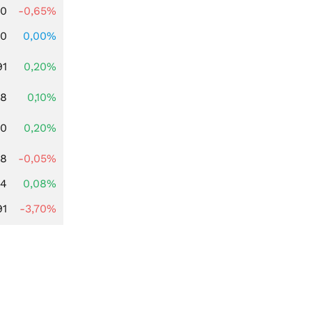
00
-0,65%
00
0,00%
91
0,20%
28
0,10%
50
0,20%
28
-0,05%
14
0,08%
91
-3,70%