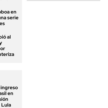
Noboa en
una serie
les
ió al
y
por
teriza
l ingreso
sil en
sión
 Lula