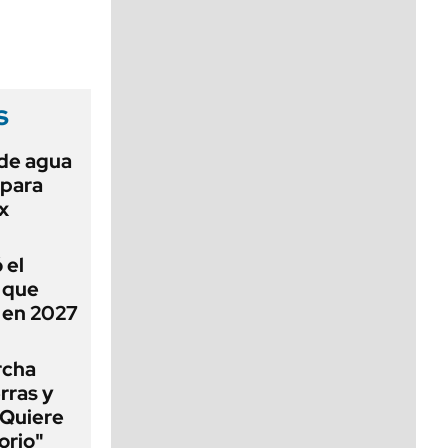
viernes de 10 a 18
s
 de agua
 para
x
 el
ó que
n en 2027
rcha
erras y
"Quiere
orio"