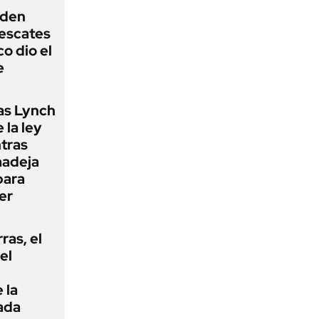
iden
rescates
o dio el
e
as Lynch
 la ley
ntras
madeja
para
er
rras, el
el
 la
ada