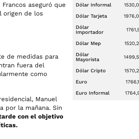
, Francos aseguró que
Dólar Informal
1530,
l origen de los
Dólar Tarjeta
1976,
Dólar
1761,
Importador
Dólar Mep
1520,
Dólar
ete de medidas para
1499,
Mayorista
ntran fuera del
Dólar Cripto
1570,
pularmente como
Euro
1766,
Euro Informal
1764,
residencial, Manuel
sa por la mañana. Sin
arde con el objetivo
ticas.