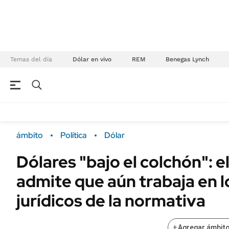
Temas del día
Dólar en vivo
REM
Benegas Lynch
NEGOCIOS
ÚLTIMAS NOTICIAS
Especiales Ámbito
ECONOMÍA
ámbito
Política
Dólar
Real Estate
Banco de Datos
Dólares "bajo el colchón": 
Sustentabilidad
Campo
admite que aún trabaja en 
Seguros
FINANZAS
ENERGY REPORT
jurídicos de la normativa
Dólar
POLÍTICA
Mercados
+
Agregar ámbito
Nacional