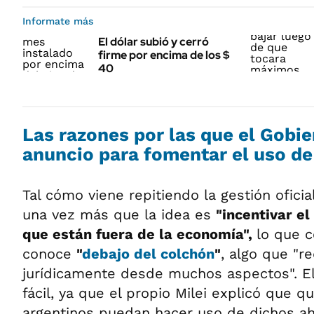
Informate más
El dólar subió y cerró
firme por encima de los $
40
Las razones por las que el Gobie
anuncio para fomentar el uso de
Tal cómo viene repitiendo la gestión oficia
una vez más que la idea es
"incentivar el
que están fuera de la economía",
lo que 
conoce
"
debajo del colchón
"
, algo que "r
jurídicamente desde muchos aspectos". El
fácil, ya que el propio Milei explicó que q
argentinos puedan hacer uso de dichos a