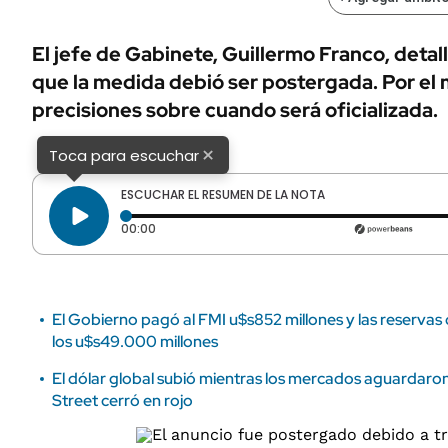
ÁMBITO DEBATE
Municipios
MEDIAKIT AMBITO DEBATE
El jefe de Gabinete, Guillermo Franco, detall
URUGUAY
que la medida debió ser postergada. Por el
precisiones sobre cuando será oficializada.
×
Toca para escuchar
ESCUCHAR EL RESUMEN DE LA NOTA
Tiempo transcurrido: 0 segundos
00:00
El Gobierno pagó al FMI u$s852 millones y las reserva
los u$s49.000 millones
El dólar global subió mientras los mercados aguardaron
Street cerró en rojo