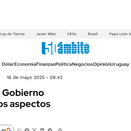
Ley de Tierras
Javier Milei
CEOs
Brasil
Papa León X
Anuario autos 2026
Dólar
Economía
Finanzas
Política
Negocios
Opinión
Uruguay
TECNOLOGÍA
NOVEDADES FISCA
MÉXICO
16 de mayo 2025 - 09:42
EDICTOS JUDICIAL
OPINIÓN
el Gobierno
MULTAS
MUNDO
los aspectos
LICITACIONES
INFORMACIÓN GENERAL
CUADROS TARIFAR
ESPECTÁCULOS
RECALL
DEPORTES
 en