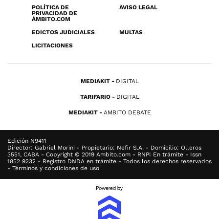
POLÍTICA DE
AVISO LEGAL
PRIVACIDAD DE
ÁMBITO.COM
EDICTOS JUDICIALES
MULTAS
LICITACIONES
MEDIAKIT
DIGITAL
TARIFARIO
DIGITAL
MEDIAKIT
AMBITO DEBATE
Edición N9411
Director: Gabriel Morini - Propietario: Nefir S.A. - Domicilio: Olleros
3551, CABA - Copyright © 2019 Ambito.com - RNPI En trámite - Issn
1852 9232 - Registro DNDA en trámite - Todos los derechos reservados
- Términos y condiciones de uso