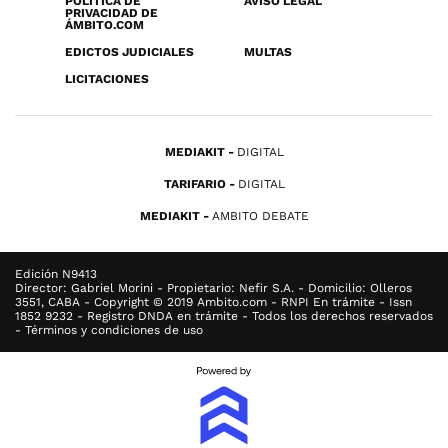
POLÍTICA DE
AVISO LEGAL
PRIVACIDAD DE
ÁMBITO.COM
EDICTOS JUDICIALES
MULTAS
LICITACIONES
MEDIAKIT
DIGITAL
TARIFARIO
DIGITAL
MEDIAKIT
AMBITO DEBATE
Edición N9413
Director: Gabriel Morini - Propietario: Nefir S.A. - Domicilio: Olleros
3551, CABA - Copyright © 2019 Ambito.com - RNPI En trámite - Issn
1852 9232 - Registro DNDA en trámite - Todos los derechos reservados
- Términos y condiciones de uso