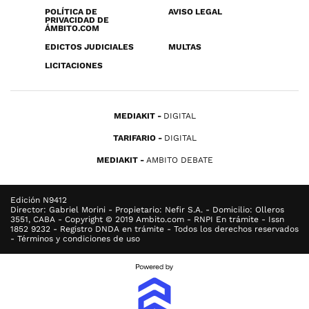
POLÍTICA DE
AVISO LEGAL
PRIVACIDAD DE
ÁMBITO.COM
EDICTOS JUDICIALES
MULTAS
LICITACIONES
MEDIAKIT
DIGITAL
TARIFARIO
DIGITAL
MEDIAKIT
AMBITO DEBATE
Edición N9412
Director: Gabriel Morini - Propietario: Nefir S.A. - Domicilio: Olleros
3551, CABA - Copyright © 2019 Ambito.com - RNPI En trámite - Issn
1852 9232 - Registro DNDA en trámite - Todos los derechos reservados
- Términos y condiciones de uso