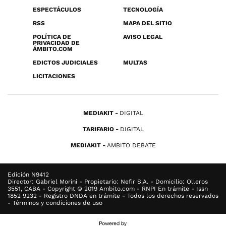
ESPECTÁCULOS
TECNOLOGÍA
RSS
MAPA DEL SITIO
POLÍTICA DE
AVISO LEGAL
PRIVACIDAD DE
ÁMBITO.COM
EDICTOS JUDICIALES
MULTAS
LICITACIONES
MEDIAKIT
DIGITAL
TARIFARIO
DIGITAL
MEDIAKIT
AMBITO DEBATE
Edición N9412
Director: Gabriel Morini - Propietario: Nefir S.A. - Domicilio: Olleros
3551, CABA - Copyright © 2019 Ambito.com - RNPI En trámite - Issn
1852 9232 - Registro DNDA en trámite - Todos los derechos reservados
- Términos y condiciones de uso