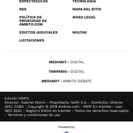
ESPECTÁCULOS
TECNOLOGÍA
RSS
MAPA DEL SITIO
POLÍTICA DE
AVISO LEGAL
PRIVACIDAD DE
ÁMBITO.COM
EDICTOS JUDICIALES
MULTAS
LICITACIONES
MEDIAKIT
DIGITAL
TARIFARIO
DIGITAL
MEDIAKIT
AMBITO DEBATE
Edición N9414
Director: Gabriel Morini - Propietario: Nefir S.A. - Domicilio: Olleros
3551, CABA - Copyright © 2019 Ambito.com - RNPI En trámite - Issn
1852 9232 - Registro DNDA en trámite - Todos los derechos reservados
- Términos y condiciones de uso