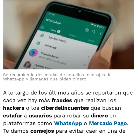
Se recomienda desconfiar de aquellos mensajes de
WhatsApp y llamadas que piden dinero.
A lo largo de los últimos años se reportaron que
cada vez hay más
fraudes
que realizan los
hackers
o los
ciberdelincuentes
que buscan
estafar
a
usuarios
para robar su
dinero
en
plataformas cómo
WhatsApp
o
Mercado Pago
.
Te damos
consejos
para evitar caer en una de