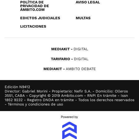
POLÍTICA DE
AVISO LEGAL
PRIVACIDAD DE
ÁMBITO.COM
EDICTOS JUDICIALES
MULTAS
LICITACIONES
MEDIAKIT
DIGITAL
TARIFARIO
DIGITAL
MEDIAKIT
AMBITO DEBATE
Edición N9412
Director: Gabriel Morini - Propietario: Nefir S.A. - Domicilio: Olleros
3551, CABA - Copyright © 2019 Ambito.com - RNPI En trámite - Issn
1852 9232 - Registro DNDA en trámite - Todos los derechos reservados
- Términos y condiciones de uso