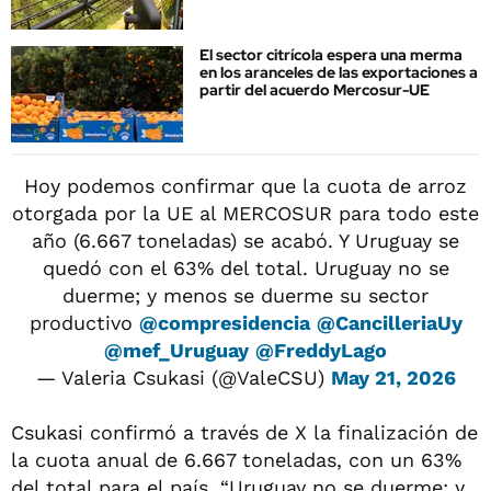
El sector citrícola espera una merma
en los aranceles de las exportaciones a
partir del acuerdo Mercosur-UE
Hoy podemos confirmar que la cuota de arroz
otorgada por la UE al MERCOSUR para todo este
año (6.667 toneladas) se acabó. Y Uruguay se
quedó con el 63% del total. Uruguay no se
duerme; y menos se duerme su sector
productivo
@compresidencia
@CancilleriaUy
@mef_Uruguay
@FreddyLago
— Valeria Csukasi (@ValeCSU)
May 21, 2026
Csukasi confirmó a través de X la finalización de
la cuota anual de 6.667 toneladas, con un 63%
del total para el país. “Uruguay no se duerme; y