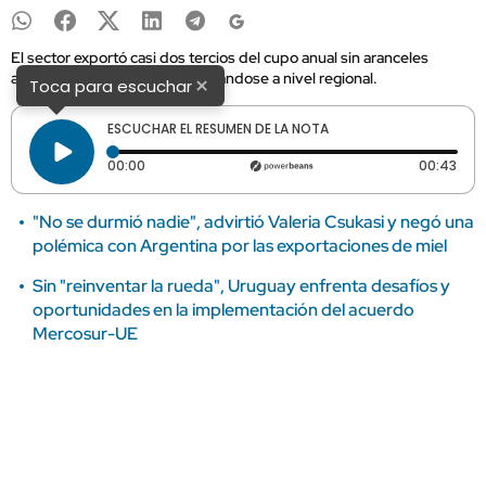
El sector exportó casi dos tercios del cupo anual sin aranceles
asignado por Europa, consolidándose a nivel regional.
×
Toca para escuchar
ESCUCHAR EL RESUMEN DE LA NOTA
Tiempo transcurrido: 0 segundos
Dura
00:00
00:43
"No se durmió nadie", advirtió Valeria Csukasi y negó una
polémica con Argentina por las exportaciones de miel
Sin "reinventar la rueda", Uruguay enfrenta desafíos y
oportunidades en la implementación del acuerdo
Mercosur-UE