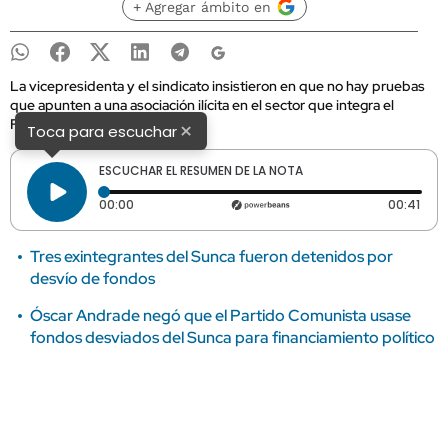
+ Agregar ámbito en
La vicepresidenta y el sindicato insistieron en que no hay pruebas
que apunten a una asociación ilícita en el sector que integra el
Frente Amplio.
×
Toca para escuchar
ESCUCHAR EL RESUMEN DE LA NOTA
Tiempo transcurrido: 0 segundos
Dura
00:00
00:41
Tres exintegrantes del Sunca fueron detenidos por
desvío de fondos
Óscar Andrade negó que el Partido Comunista usase
fondos desviados del Sunca para financiamiento político