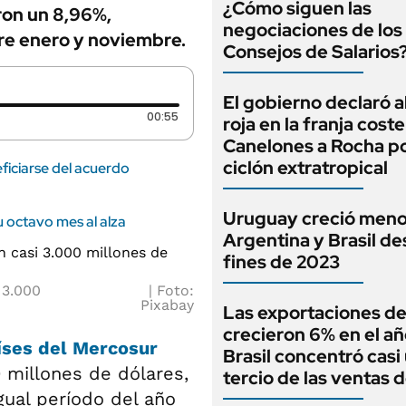
¿Cómo siguen las
ron un 8,96%,
negociaciones de los
tre enero y noviembre.
Consejos de Salarios
El gobierno declaró a
Duración: 55 segundos
00:55
roja en la franja cost
Canelones a Rocha po
ciclón extratropical
iciarse del acuerdo
Uruguay creció meno
 octavo mes al alza
Argentina y Brasil d
fines de 2023
 3.000
Foto:
Pixabay
Las exportaciones de
crecieron 6% en el añ
íses del
Mercosur
Brasil concentró casi
 millones de dólares,
tercio de las ventas d
gual período del año