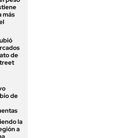
stiene
a más
el
subió
ercados
ato de
treet
vo
bio de
uentas
iendo la
egión a
ma