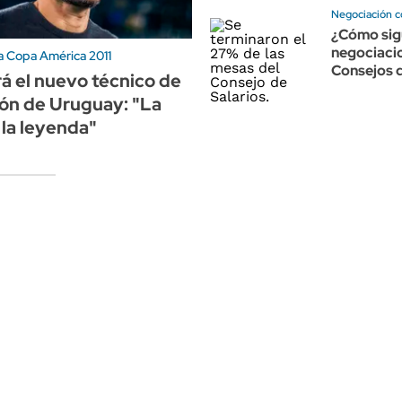
Negociación c
¿Cómo sig
negociacio
 Copa América 2011
Consejos d
rá el nuevo técnico de
ión de Uruguay: "La
 la leyenda"