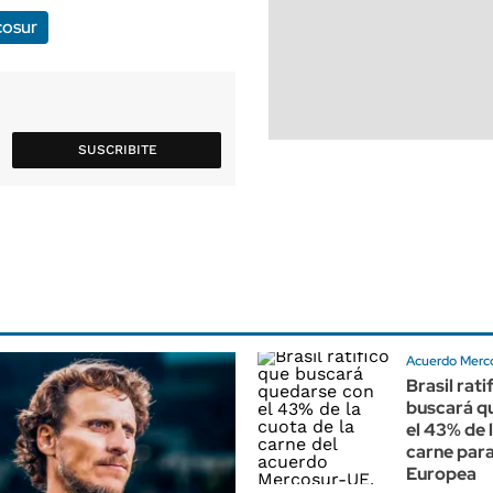
osur
SUSCRIBITE
Acuerdo Merc
Brasil rati
buscará q
el 43% de 
carne para
Europea