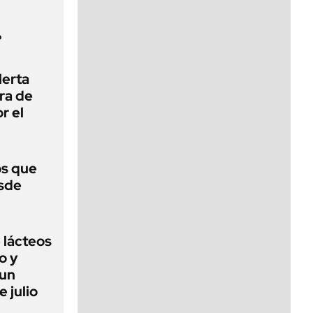
?
lerta
era de
r el
s que
esde
 lácteos
o y
 un
e julio