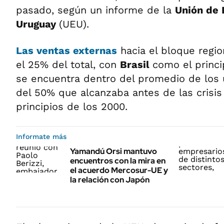
pasado, según un informe de la
Unión de 
Uruguay
(UEU).
Las ventas externas
hacia el bloque regio
el 25% del total, con
Brasil
como el princi
se encuentra dentro del promedio de los ú
del 50% que alcanzaba antes de las crisis
principios de los 2000.
Informate más
Yamandú Orsi mantuvo
encuentros con la mira en
el acuerdo Mercosur-UE y
la relación con Japón