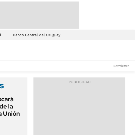
i
Banco Central del Uruguay
Newsletter
s
scará
de la
a Unión