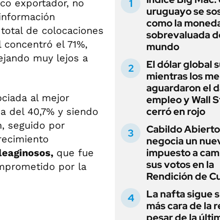
co exportador, no
uruguayo se so
 información
como la moned
 total de colocaciones
sobrevaluada d
l concentró el 71%,
mundo
ejando muy lejos a
El dólar global 
mientras los m
aguardaron el d
ciada al mejor
empleo y Wall S
cerró en rojo
a del 40,7% y siendo
n, seguido por
Cabildo Abierto
recimiento
negocia un nue
impuesto a cam
oleaginosos,
que fue
sus votos en la
mprometido por la
Rendición de C
La nafta sigue s
más cara de la r
pesar de la últi