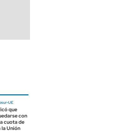
osur-UE
ficó que
uedarse con
la cuota de
 la Unión