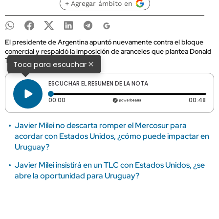
+ Agregar ámbito en
El presidente de Argentina apuntó nuevamente contra el bloque
comercial y respaldó la imposición de aranceles que plantea Donald
Trump.
×
Toca para escuchar
ESCUCHAR EL RESUMEN DE LA NOTA
Tiempo transcurrido: 0 segundos
Dura
00:00
00:48
Javier Milei no descarta romper el Mercosur para
acordar con Estados Unidos, ¿cómo puede impactar en
Uruguay?
Javier Milei insistirá en un TLC con Estados Unidos, ¿se
abre la oportunidad para Uruguay?