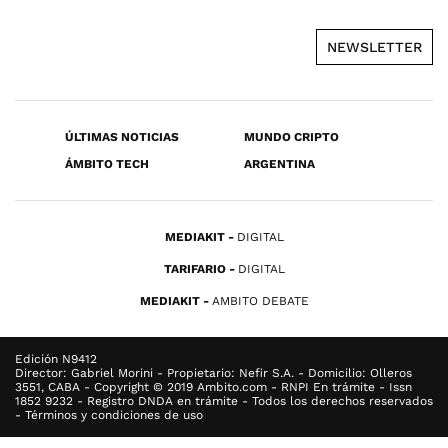
NEWSLETTER
ÚLTIMAS NOTICIAS
MUNDO CRIPTO
ÁMBITO TECH
ARGENTINA
MEDIAKIT
DIGITAL
TARIFARIO
DIGITAL
MEDIAKIT
AMBITO DEBATE
Edición N9412
Director: Gabriel Morini - Propietario: Nefir S.A. - Domicilio: Olleros
3551, CABA - Copyright © 2019 Ambito.com - RNPI En trámite - Issn
1852 9232 - Registro DNDA en trámite - Todos los derechos reservados
- Términos y condiciones de uso