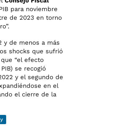
el
Consejo Fiscal
 PIB para noviembre
tre de 2023 en torno
ro”.
22 y de menos a más
los shocks que sufrió
que “el efecto
 PIB) se recogió
2022 y el segundo de
 expandiéndose en el
ndo el cierre de la
ay