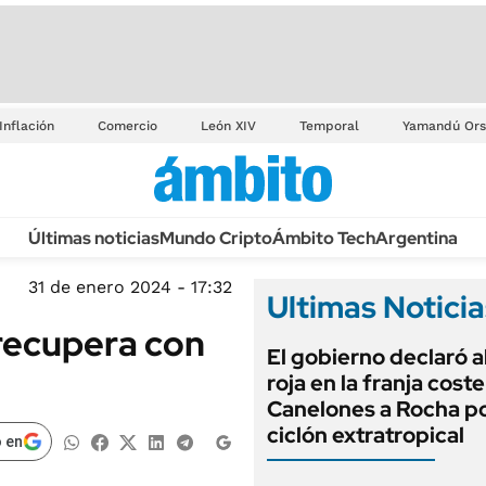
Inflación
Comercio
León XIV
Temporal
Yamandú Ors
Últimas noticias
Mundo Cripto
Ámbito Tech
Argentina
31 de enero 2024 - 17:32
Ultimas Noticia
recupera con
El gobierno declaró a
roja en la franja cost
Canelones a Rocha po
ciclón extratropical
 en