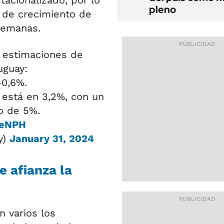
pleno
 de crecimiento de
semanas.
s estimaciones de
uguay:
-0,6%.
 está en 3,2%, con un
o de 5%.
seNPH
y)
January 31, 2024
e afianza la
n varios los