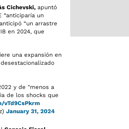
ás Cichevski,
apuntó
 “anticiparía un
anticipó “un arrastre
PIB en 2024, que
iere una expansión en
 desestacionalizado
2022 y de "menos a
ia de los shocks que
om/vTd9CsPkrm
z)
January 31, 2024