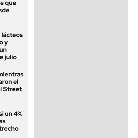
s que
esde
 lácteos
o y
 un
e julio
 mientras
ron el
l Street
si un 4%
as
strecho