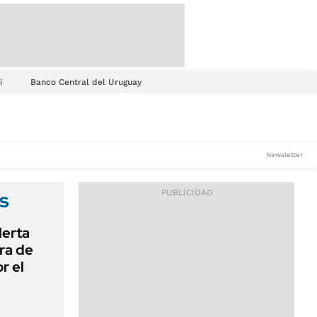
i
Banco Central del Uruguay
Newsletter
s
lerta
era de
r el