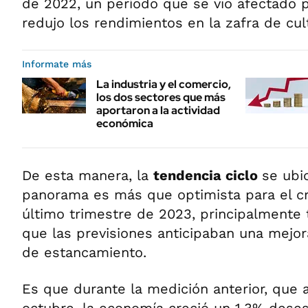
de 2022, un período que se vio afectado p
redujo los rendimientos en la zafra de cul
Informate más
La industria y el comercio,
los dos sectores que más
aportaron a la actividad
económica
De esta manera, la
tendencia ciclo
se ubi
panorama es más que optimista para el c
último trimestre de 2023, principalmente
que las previsiones anticipaban una mejor
de estancamiento.
Es que durante la medición anterior, que 
octubre, la economía creció un 1,3% deses