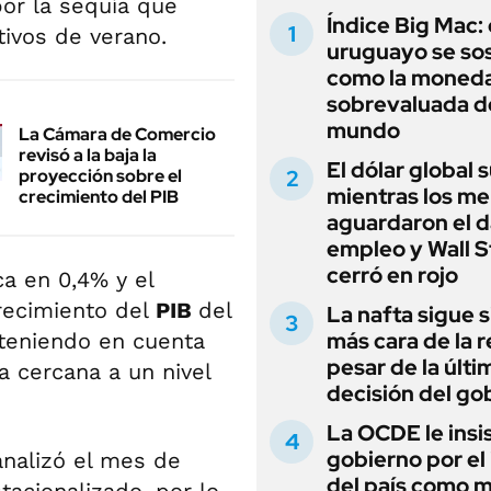
or la sequía que
Índice Big Mac: 
tivos de verano.
uruguayo se so
como la moned
sobrevaluada d
mundo
La Cámara de Comercio
revisó a la baja la
El dólar global 
proyección sobre el
mientras los m
crecimiento del PIB
aguardaron el d
empleo y Wall S
cerró en rojo
ca en 0,4% y el
recimiento del
PIB
del
La nafta sigue s
más cara de la r
 teniendo en cuenta
pesar de la últi
a cercana a un nivel
decisión del go
La OCDE le insis
gobierno por el
analizó el mes de
del país como 
tacionalizado, por lo