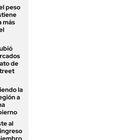
el peso
stiene
a más
el
subió
ercados
ato de
treet
iendo la
egión a
ma
bierno
te al
 ingreso
miembro