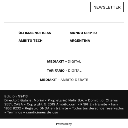
NEWSLETTER
ÚLTIMAS NOTICIAS
MUNDO CRIPTO
ÁMBITO TECH
ARGENTINA
MEDIAKIT
DIGITAL
TARIFARIO
DIGITAL
MEDIAKIT
AMBITO DEBATE
Edición N9413
Director: Gabriel Morini - Propietario: Nefir S.A. - Domicilio: Olleros
3551, CABA - Copyright © 2019 Ambito.com - RNPI En trámite - Issn
1852 9232 - Registro DNDA en trámite - Todos los derechos reservados
- Términos y condiciones de uso