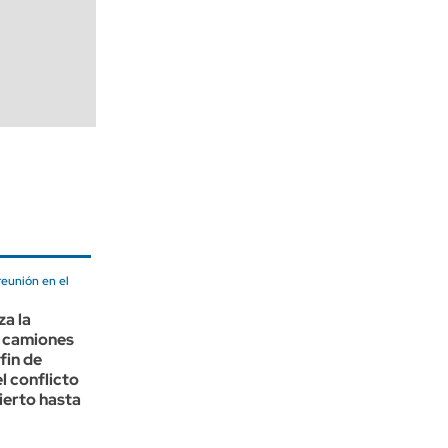
reunión en el
za la
a camiones
fin de
l conflicto
ierto hasta