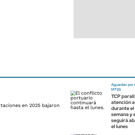
Aguardan por 
MTSS
TCP parali
atención 
durante el 
semana y e
seguirá ab
el lunes