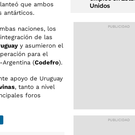
e planteó que ambos
Unidos
 antárticos.
ambas naciones, los
integración de las
ruguay
y asumieron el
peración para el
-Argentina (
Codefro
).
nte apoyo de Uruguay
vinas
, tanto a nivel
ncipales foros
a