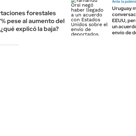
Ante la polém
Uruguay m
taciones forestales
conversac
7% pese al aumento del
EEUU, pero
un acuerdo
¿qué explicó la baja?
envío de 