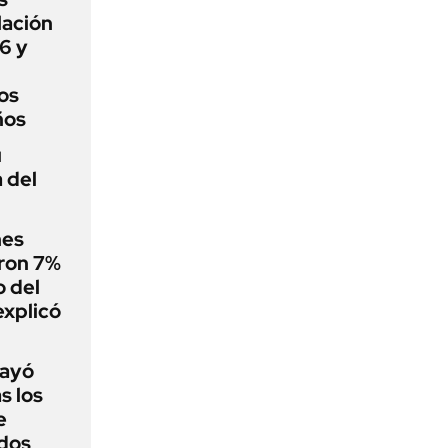
lación
6 y
los
ños
u
 del
nes
eron 7%
 del
explicó
cayó
s los
e
dos