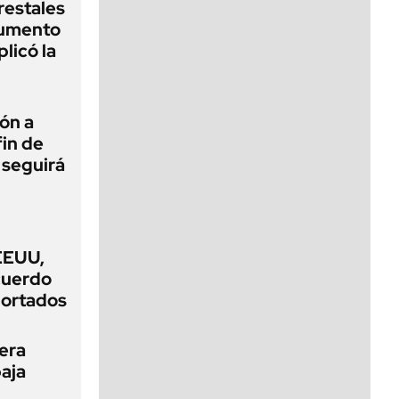
restales
aumento
licó la
ión a
fin de
 seguirá
EEUU,
acuerdo
portados
mera
baja