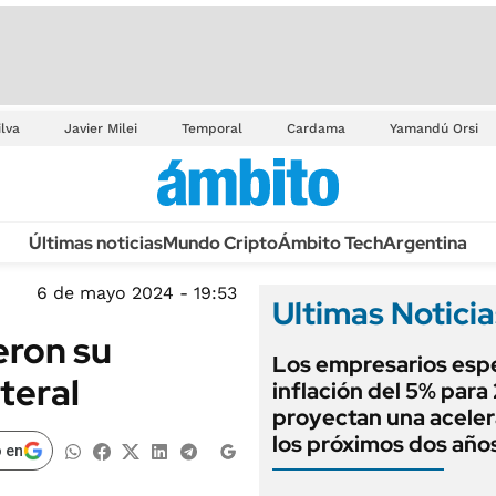
ilva
Javier Milei
Temporal
Cardama
Yamandú Orsi
Últimas noticias
Mundo Cripto
Ámbito Tech
Argentina
6 de mayo 2024 - 19:53
Ultimas Noticia
eron su
Los empresarios esp
teral
inflación del 5% para
proyectan una aceler
los próximos dos año
 en