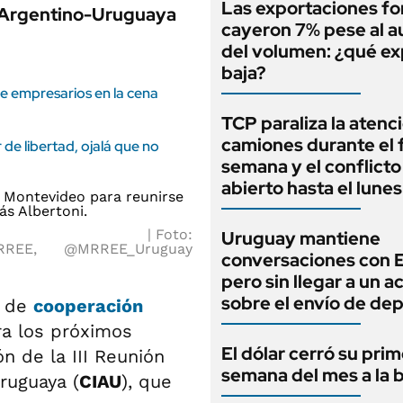
Las exportaciones fo
ón Argentino-Uruguaya
cayeron 7% pese al 
del volumen: ¿qué exp
baja?
e empresarios en la cena
TCP paraliza la atenc
camiones durante el 
de libertad, ojalá que no
semana y el conflicto
abierto hasta el lunes
Foto:
Uruguay mantiene
MRREE,
@MRREE_Uruguay
conversaciones con 
pero sin llegar a un 
sobre el envío de de
a de
cooperación
ra los próximos
El dólar cerró su pri
n de la III Reunión
semana del mes a la 
ruguaya (
CIAU
), que