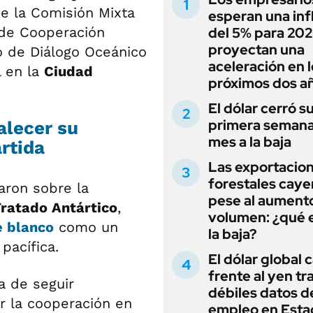
de la Comisión Mixta
esperan una inf
 de Cooperación
del 5% para 202
proyectan una
o de Diálogo Oceánico
aceleración en 
l en la
Ciudad
próximos dos a
El dólar cerró s
primera semana
alecer su
mes a la baja
ártida
Las exportacio
forestales cay
aron sobre la
pese al aumento
ratado Antártico
,
volumen: ¿qué 
e blanco
como un
la baja?
pacífica.
El dólar global 
frente al yen tra
a de seguir
débiles datos d
r la cooperación en
empleo en Esta