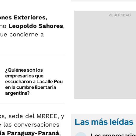
ones Exteriores,
ino
Leopoldo Sahores
,
que concierne a
¿Quiénes son los
empresarios que
escucharon a Lacalle Pou
en la cumbre libertaria
argentina?
tos, sede del MRREE, y
Las más leídas
 las conversaciones
vía Paraguay-Paraná
,
Los empresario