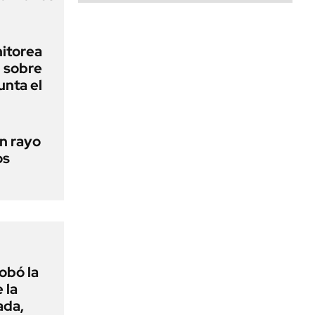
nitorea
l sobre
unta el
un rayo
os
obó la
 la
ada,