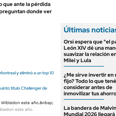
ANUARIO 2025
so que ante la pérdida
LIFESTYLE
EDICIÓN IMPRESA
e preguntan donde ver
AUTOS
Últimas noticia
Orsi espera que "el 
León XIV dé una man
suavizar la relación e
Milei y Lula
ontreal y eliminó a un top 10
¿Me sirve invertir en
fijo? Todo lo que ten
considerar antes de
uinto título Challenger de
inmovilizar tus ahorr
La bandera de Malvin
ibledon este año.
Mundial 2026 llegará