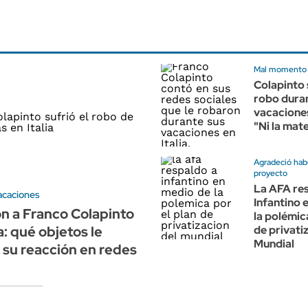
Mal momento
Colapinto 
robo dura
vacaciones 
"Ni la mat
Agradeció hab
proyecto
La AFA re
acaciones
Infantino 
n a Franco Colapinto
la polémic
: qué objetos le
de privati
Mundial
 su reacción en redes