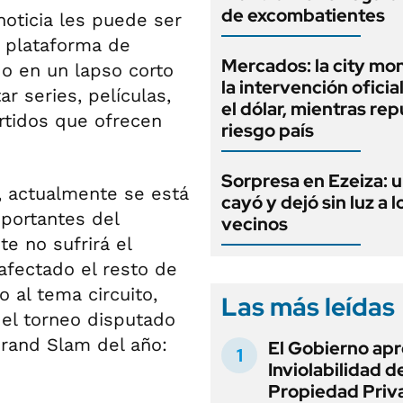
de excombatientes
oticia les puede ser
a plataforma de
Mercados: la city mo
o en un lapso corto
la intervención oficia
r series, películas,
el dólar, mientras rep
rtidos que ofrecen
riesgo país
Sorpresa en Ezeiza: 
, actualmente se está
cayó y dejó sin luz a l
portantes del
vecinos
e no sufrirá el
afectado el resto de
o al tema circuito,
Las más leídas
el torneo disputado
Grand Slam del año:
El Gobierno apr
Inviolabilidad de
Propiedad Priv