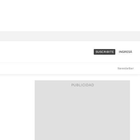
SUSCRIBITE
INGRESÁ
SUMATE A LA COMUNIDAD
Newsletter
DE ÁMBITO
LES
ACCESO FULL - $1.800/MES
ES
CORPORATIVO - CONSULTAR
Si tenés dudas comunicate
con nosotros a
IOS
suscripciones@ambito.com.ar
Llamanos al (54) 11 4556-
9147/48 o
al (54) 11 4449-3256 de lunes a