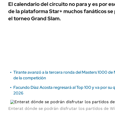
ÁMBITO DEBATE
El calendario del circuito no para y es por e
Municipios
de la plataforma Star+ muchos fanáticos s
MEDIAKIT AMBITO DEBATE
URUGUAY
el torneo Grand Slam.
Tirante avanzó a la tercera ronda del Masters 1000 de M
de la competición
Facundo Díaz Acosta regresará al Top 100 y va por su q
2026
Enterat dónde se podrán disfrutar los partidos de W