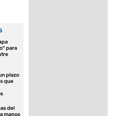
viernes de 10 a 18
s
papa
o" para
ntre
 un plazo
és que
os
as del
 a manos