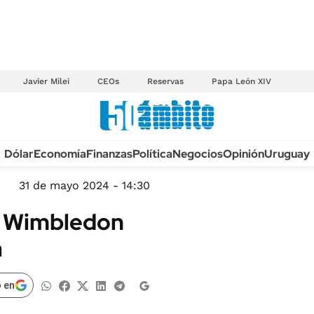
Javier Milei
CEOs
Reservas
Papa León XIV
Anuario autos 2026
Dólar
Economía
Finanzas
Política
Negocios
Opinión
Uruguay
TECNOLOGÍA
NOVEDADES FISCA
MÉXICO
31 de mayo 2024 - 14:30
EDICTOS JUDICIAL
OPINIÓN
de Wimbledon
MULTAS
MUNDO
a
LICITACIONES
INFORMACIÓN GENERAL
CUADROS TARIFAR
ESPECTÁCULOS
 en
RECALL
DEPORTES