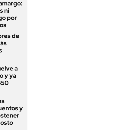
 amargo:
s ni
go por
dos
ores de
más
s
uelve a
o y ya
 450
es
uentos y
ostener
gosto