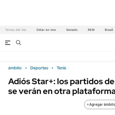
Temas del día
Dólar en vivo
Senado
REM
Brasil
NEGOCIOS
ÚLTIMAS NOTICIAS
Especiales Ámbito
ECONOMÍA
ámbito
Deportes
Tenis
Real Estate
Banco de Datos
Adiós Star+: los partidos 
Sustentabilidad
Campo
se verán en otra plataform
Seguros
FINANZAS
ENERGY REPORT
Dólar
+
Agregar ámbito
POLÍTICA
Mercados
Nacional