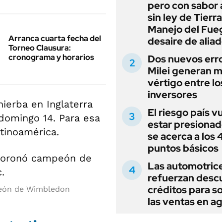
pero con sabor
sin ley de Tierra
Manejo del Fue
Arranca cuarta fecha del
desaire de alia
Torneo Clausura:
cronograma y horarios
Dos nuevos err
Milei generan 
vértigo entre lo
inversores
ierba en Inglaterra
El riesgo país v
l domingo 14. Para esa
estar presionad
atinoamérica.
se acerca a los
puntos básicos
Las automotric
refuerzan desc
créditos para s
peón de Wimbledon
las ventas en a