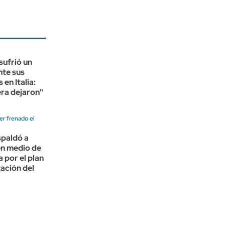
sufrió un
nte sus
en Italia:
era dejaron"
er frenado el
spaldó a
en medio de
a por el plan
zación del