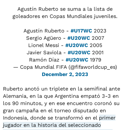
Agustín Ruberto se suma a la lista de
goleadores en Copas Mundiales juveniles.
Agustín Ruberto -
#U17WC
2023
Sergio Agüero -
#U20WC
2007
Lionel Messi -
#U20WC
2005
Javier Saviola -
#U20WC
2001
Ramón Díaz -
#U20WC
1979
— Copa Mundial FIFA (@fifaworldcup_es)
December 2, 2023
Ruberto anotó un triplete en la semifinal ante
Alemania, en la que Argentina empató 3-3 en
los 90 minutos, y en ese encuentro coronó su
gran campaña en el torneo disputado en
Indonesia, donde se transformó en el
primer
jugador en la historia del seleccionado