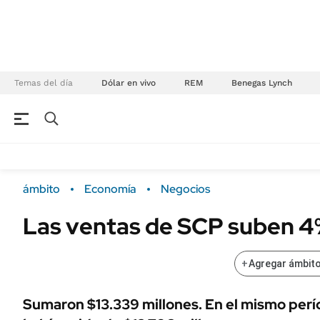
Temas del día
Dólar en vivo
REM
Benegas Lynch
NEGOCIOS
ÚLTIMAS NOTICIAS
Especiales Ámbito
ECONOMÍA
ámbito
Economía
Negocios
Real Estate
Banco de Datos
Las ventas de SCP suben 
Sustentabilidad
Campo
Seguros
FINANZAS
+
Agregar ámbito
ENERGY REPORT
Dólar
POLÍTICA
Mercados
Sumaron $13.339 millones. En el mismo perí
Nacional