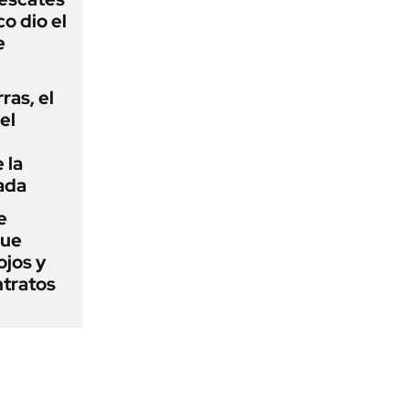
o dio el
e
rras, el
el
 la
ada
e
que
ojos y
ntratos