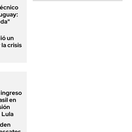
técnico
ruguay:
nda"
ió un
la crisis
l ingreso
sil en
sión
 Lula
iden
rescates