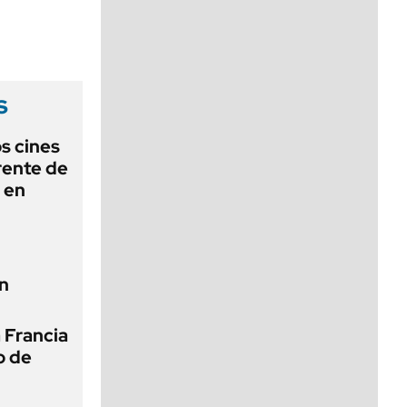
viernes de 10 a 18
s
os cines
frente de
a en
n
 Francia
o de