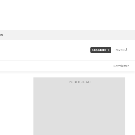
IV
SUSCRIBITE
INGRESÁ
SUMATE A LA COMUNIDAD
Newsletter
DE ÁMBITO
LES
ACCESO FULL - $1.800/MES
ES
CORPORATIVO - CONSULTAR
Si tenés dudas comunicate
con nosotros a
IOS
suscripciones@ambito.com.ar
Llamanos al (54) 11 4556-
9147/48 o
al (54) 11 4449-3256 de lunes a