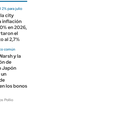
 2% para julio
la city
 inflación
30% en 2026,
taron el
o al 2,7%
co común
Warsh y la
ón de
n Japón
 un
de
en los bonos
s Pollio