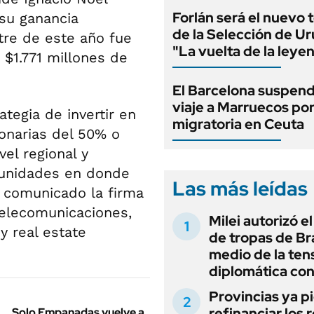
Forlán será el nuevo 
 su ganancia
de la Selección de U
tre de este año fue
"La vuelta de la leye
 $1.771 millones de
El Barcelona suspend
viaje a Marruecos por 
ategia de invertir en
migratoria en Ceuta
onarias del 50% o
vel regional y
munidades en donde
Las más leídas
n comunicado la firma
telecomunicaciones,
Milei autorizó e
y real estate
de tropas de Bra
medio de la ten
diplomática con
Provincias ya p
refinanciar los 
Solo Empanadas vuelve a