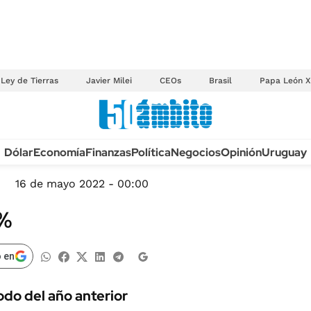
Ley de Tierras
Javier Milei
CEOs
Brasil
Papa León X
Anuario autos 2026
Dólar
Economía
Finanzas
Política
Negocios
Opinión
Uruguay
TECNOLOGÍA
NOVEDADES FISCA
MÉXICO
16 de mayo 2022 - 00:00
EDICTOS JUDICIAL
OPINIÓN
4%
MULTAS
MUNDO
LICITACIONES
INFORMACIÓN GENERAL
 en
CUADROS TARIFAR
ESPECTÁCULOS
RECALL
odo del año anterior
DEPORTES