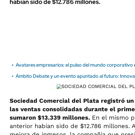
habían sido de $12.786 millones.
ÁMBITO DEBATE
Municipios
MEDIAKIT AMBITO DEBATE
URUGUAY
Avatares empresarios: el pulso del mundo corporativo 
Ámbito Debate y un evento apuntado al futuro: Innova
Sociedad Comercial del Plata registró u
las ventas consolidadas durante el prim
sumaron $13.339 millones.
En el mismo p
anterior habían sido de $12.786 millones. 
mejora de ingresos, la compañía que pres