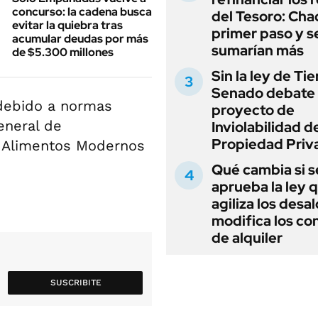
concurso: la cadena busca
del Tesoro: Chac
evitar la quiebra tras
primer paso y s
acumular deudas por más
sumarían más
de $5.300 millones
Sin la ley de Tie
Senado debate 
 debido a normas
proyecto de
eneral de
Inviolabilidad de
Propiedad Priv
n Alimentos Modernos
Qué cambia si s
aprueba la ley 
agiliza los desal
modifica los co
de alquiler
SUSCRIBITE