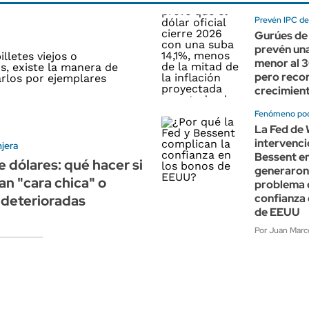
Prevén IPC del
Gurúes de 
prevén una
menor al 
pero recor
crecimient
Fenómeno po
La Fed de 
intervenci
jera
Bessent e
e dólares: qué hacer si
generaron
an "cara chica" o
problema 
confianza 
 deterioradas
de EEUU
Por Juan Marco