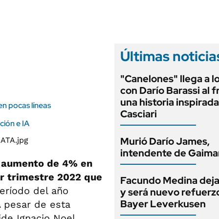
ANUARIO 2025
LIFESTYLE
EDICIÓN IMPRESA
AUTOS
Últimas noticia
"Canelones" llega a l
con Darío Barassi al 
una historia inspirad
en pocas líneas
Casciari
ción e IA
Murió Darío James,
intendente de Gaima
n aumento de 4% en
er trimestre 2022 que
Facundo Medina deja
eríodo del año
y será nuevo refuerz
Bayer Leverkusen
A pesar de esta
ide Ignacio Noel