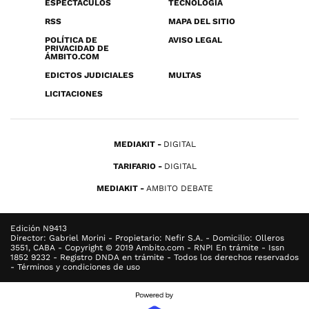
ESPECTÁCULOS
TECNOLOGÍA
RSS
MAPA DEL SITIO
POLÍTICA DE
AVISO LEGAL
PRIVACIDAD DE
ÁMBITO.COM
EDICTOS JUDICIALES
MULTAS
LICITACIONES
MEDIAKIT
DIGITAL
TARIFARIO
DIGITAL
MEDIAKIT
AMBITO DEBATE
Edición N9413
Director: Gabriel Morini - Propietario: Nefir S.A. - Domicilio: Olleros
3551, CABA - Copyright © 2019 Ambito.com - RNPI En trámite - Issn
1852 9232 - Registro DNDA en trámite - Todos los derechos reservados
- Términos y condiciones de uso