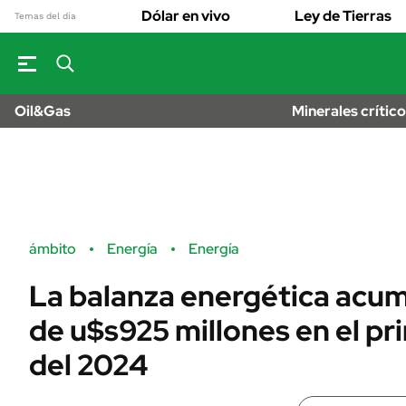
OPINIÓN
Real Estate
Dólar en vivo
Ley de Tierras
Banco de Datos
Temas del día
Sustentabilidad
MUNDO
Campo
Seguros
INFORMAC
FINANZAS
GENER
ENERGY REPORT
Dólar
Oil&Gas
Minerales crític
ESPECTÁCUL
POLÍTICA
Mercados
DEPORTES
Nacional
ÁMBITO DEBATE
LIFESTYLE
Municipios
MEDIAKIT AMBITO
AUTOS
DEBATE
URUGUAY
Anuario autos 
ámbito
Energía
Energía
La balanza energética acum
de u$s925 millones en el pr
del 2024