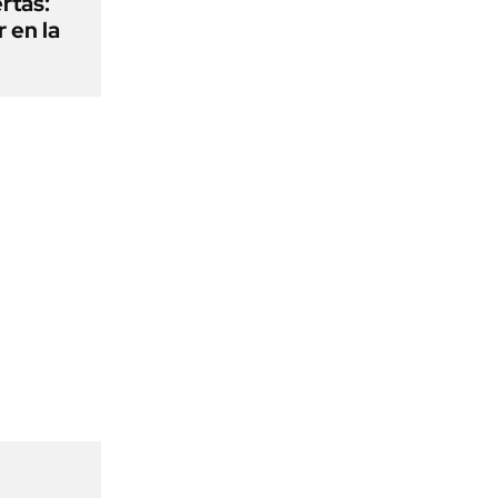
rtas:
 en la