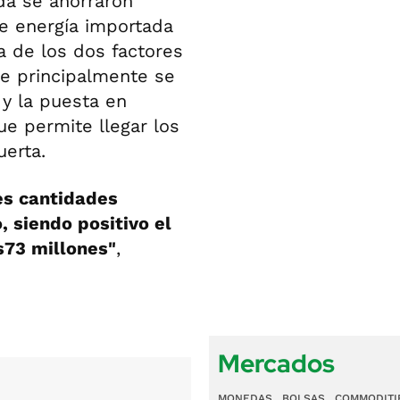
da se ahorraron
e energía importada
a de los dos factores
e principalmente se
 y la puesta en
ue permite llegar los
uerta.
es cantidades
 siendo positivo el
s73 millones"
,
Mercados
MONEDAS
BOLSAS
COMMODITI