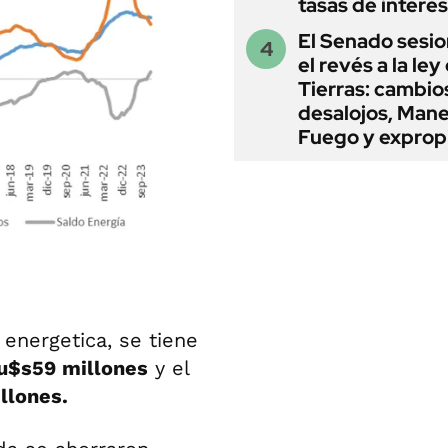
tasas de interés
El Senado sesio
el revés a la ley
Tierras: cambio
desalojos, Mane
Fuego y exprop
energetica, se tiene
u$s59 millones
y el
llones.