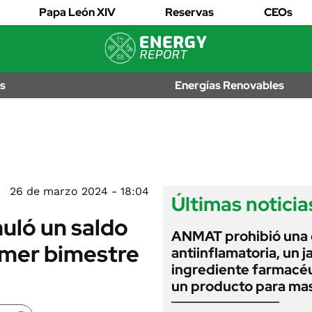
EDICTOS
Papa León XIV
Reservas
CEOs
JUDICIALES
MULTAS
IÓN
AL
LICITACIONES
os
Energías Renovables
OS
CUADROS
TARIFARIOS
RECALL
ANUARIO 2025
EDICIÓN IMPRESA
2026
26 de marzo 2024 - 18:04
Últimas noticia
uló un saldo
ANMAT prohibió una
imer bimestre
antiinflamatoria, un j
ingrediente farmacéu
un producto para ma