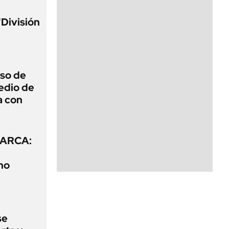
"División
eso de
edio de
a con
e ARCA:
no
se