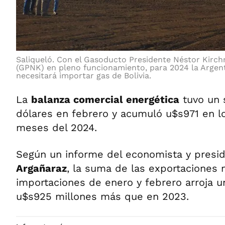
Saliqueló.
Con el Gasoducto Presidente Néstor Kirch
(GPNK) en pleno funcionamiento, para 2024 la Argen
necesitará importar gas de Bolivia.
La
balanza comercial energética
tuvo un 
dólares en febrero y acumuló u$s971 en l
meses del 2024.
Según un informe del economista y presid
Argañaraz
, la suma de las exportaciones
importaciones de enero y febrero arroja u
u$s925 millones más que en 2023.