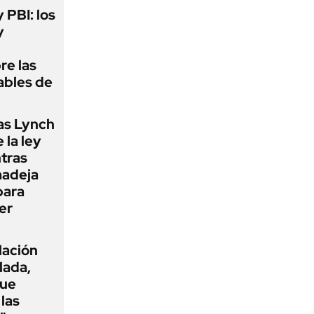
y PBI: los
y
re las
ables de
as Lynch
 la ley
ntras
madeja
para
er
flación
lada,
que
las