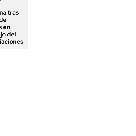
"
na tras
 de
s en
jo del
iaciones