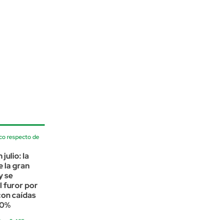
co respecto de
julio: la
e la gran
y se
 furor por
 con caídas
30%