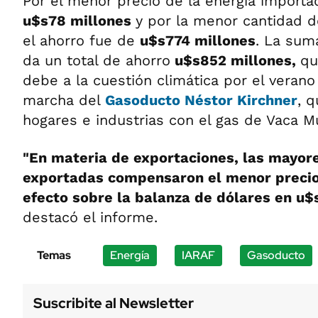
Por el menor precio de la energía importa
u$s78 millones
y por la menor cantidad d
el ahorro fue de
u$s774 millones
. La sum
da un total de ahorro
u$s852 millones,
qu
debe a la cuestión climática por el verano
marcha del
Gasoducto Néstor Kirchner
, q
hogares e industrias con el gas de Vaca M
"En materia de exportaciones, las mayor
exportadas compensaron el menor precio,
efecto sobre la balanza de dólares en u$
destacó el informe.
Temas
Energía
IARAF
Gasoducto
Suscribite al Newsletter