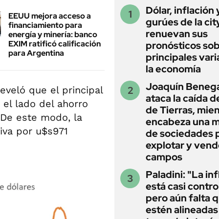
Dólar, inflación 
EEUU mejora acceso a
gurúes de la cit
financiamiento para
renuevan sus
energía y minería: banco
EXIM ratificó calificación
pronósticos sob
para Argentina
principales vari
la economía
Joaquín Beneg
reveló que el principal
ataca la caída de
 el lado del ahorro
de Tierras, mie
 De este modo, la
encabeza una 
tiva por u$s971
de sociedades 
explotar y vend
campos
Paladini: "La in
está casi contro
pero aún falta 
estén alineadas 