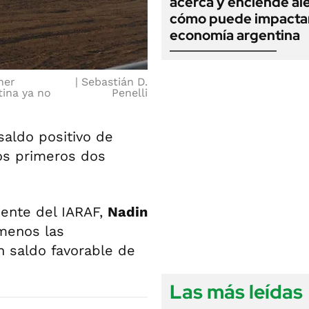
acerca y enciende ale
cómo puede impactar
economía argentina
ner
Sebastián D.
tina ya no
Penelli
saldo positivo de
os primeros dos
ente del IARAF,
Nadin
 menos las
n saldo favorable de
Las más leídas