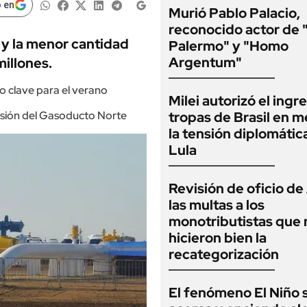
 en
Murió Pablo Palacio,
reconocido actor de 
 y la menor cantidad
Palermo" y "Homo
Argentum"
millones.
 clave para el verano
Milei autorizó el ingr
ersión del Gasoducto Norte
tropas de Brasil en m
la tensión diplomátic
Lula
Revisión de oficio d
las multas a los
monotributistas que 
hicieron bien la
recategorización
El fenómeno El Niño 