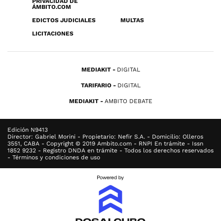
PRIVACIDAD DE
ÁMBITO.COM
EDICTOS JUDICIALES
MULTAS
LICITACIONES
MEDIAKIT
DIGITAL
TARIFARIO
DIGITAL
MEDIAKIT
AMBITO DEBATE
Edición N9413
Director: Gabriel Morini - Propietario: Nefir S.A. - Domicilio: Olleros
3551, CABA - Copyright © 2019 Ambito.com - RNPI En trámite - Issn
1852 9232 - Registro DNDA en trámite - Todos los derechos reservados
- Términos y condiciones de uso