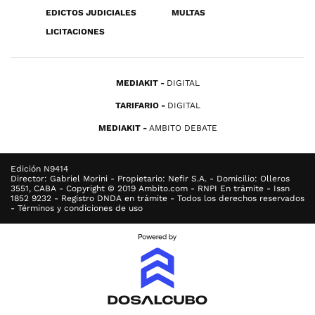
EDICTOS JUDICIALES
MULTAS
LICITACIONES
MEDIAKIT
DIGITAL
TARIFARIO
DIGITAL
MEDIAKIT
AMBITO DEBATE
Edición N9414
Director: Gabriel Morini - Propietario: Nefir S.A. - Domicilio: Olleros
3551, CABA - Copyright © 2019 Ambito.com - RNPI En trámite - Issn
1852 9232 - Registro DNDA en trámite - Todos los derechos reservados
- Términos y condiciones de uso